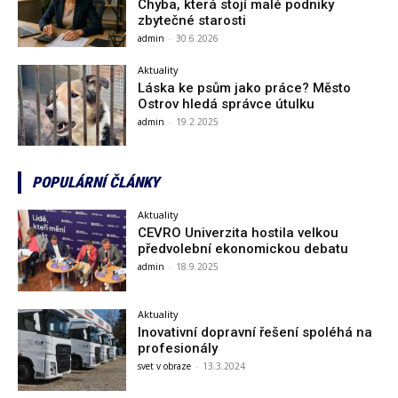
Chyba, která stojí malé podniky
zbytečné starosti
admin
-
30.6.2026
Aktuality
Láska ke psům jako práce? Město
Ostrov hledá správce útulku
admin
-
19.2.2025
POPULÁRNÍ ČLÁNKY
Aktuality
CEVRO Univerzita hostila velkou
předvolební ekonomickou debatu
admin
-
18.9.2025
Aktuality
Inovativní dopravní řešení spoléhá na
profesionály
svet v obraze
-
13.3.2024