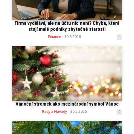
Firma vydělává, ale na účtu nic není? Chyba, která
stojí malé podniky zbytečné starosti
Finance
30.6.2026
0
Vánoční stromek ako mezinárodní symbol Vánoc
Rady a Návody
30.5.2026
0