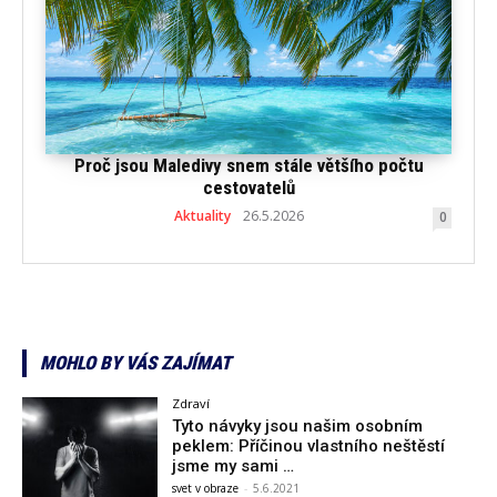
Proč jsou Maledivy snem stále většího počtu
cestovatelů
Aktuality
26.5.2026
0
MOHLO BY VÁS ZAJÍMAT
Zdraví
Tyto návyky jsou našim osobním
peklem: Příčinou vlastního neštěstí
jsme my sami …
svet v obraze
-
5.6.2021