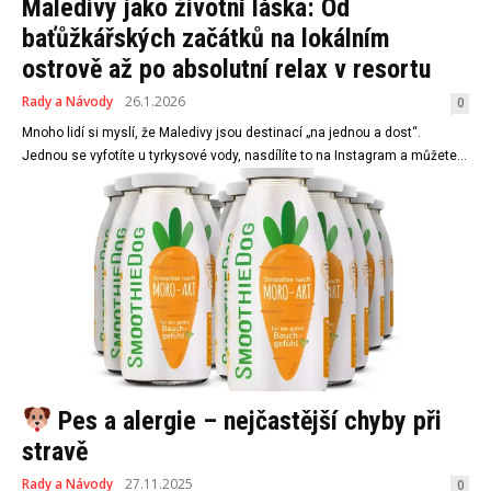
Maledivy jako životní láska: Od
baťůžkářských začátků na lokálním
ostrově až po absolutní relax v resortu
Rady a Návody
26.1.2026
0
Mnoho lidí si myslí, že Maledivy jsou destinací „na jednou a dost“.
Jednou se vyfotíte u tyrkysové vody, nasdílíte to na Instagram a můžete...
Pes a alergie – nejčastější chyby při
stravě
Rady a Návody
27.11.2025
0