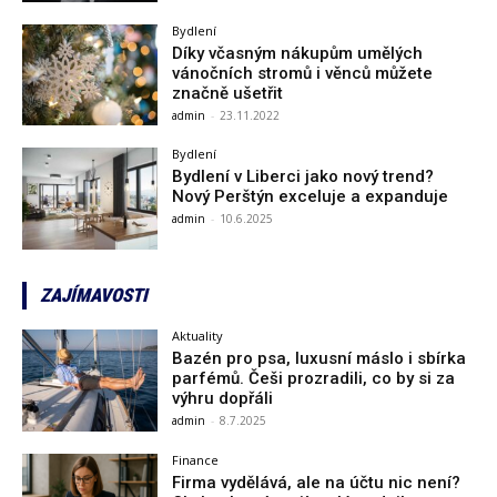
Bydlení
Díky včasným nákupům umělých
vánočních stromů i věnců můžete
značně ušetřit
admin
-
23.11.2022
Bydlení
Bydlení v Liberci jako nový trend?
Nový Perštýn exceluje a expanduje
admin
-
10.6.2025
ZAJÍMAVOSTI
Aktuality
Bazén pro psa, luxusní máslo i sbírka
parfémů. Češi prozradili, co by si za
výhru dopřáli
admin
-
8.7.2025
Finance
Firma vydělává, ale na účtu nic není?