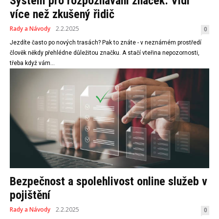
Systém pro rozpoznávání značek: Vidí
více než zkušený řidič
Rady a Návody
2.2.2025
0
Jezdíte často po nových trasách? Pak to znáte - v neznámém prostředí
člověk někdy přehlédne důležitou značku. A stačí vteřina nepozornosti,
třeba když vám...
Bezpečnost a spolehlivost online služeb v
pojištění
Rady a Návody
2.2.2025
0