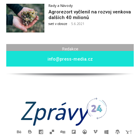
Rady a Návody
Agrorezort vyčlenil na rozvoj venkova
dalších 40 milionů
svet v obraze
-
5.6.2021
Redakce
info@press-media.cz
Zprávy