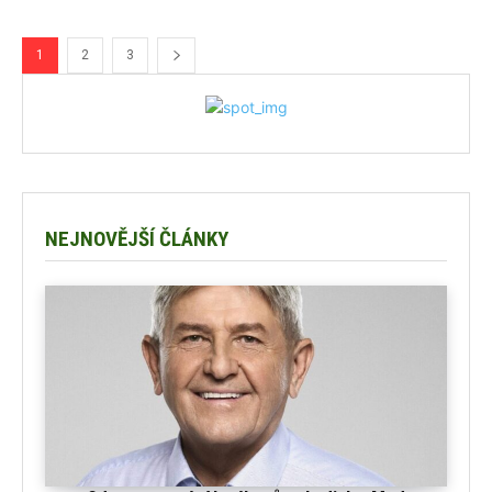
1
2
3
NEJNOVĚJŠÍ ČLÁNKY