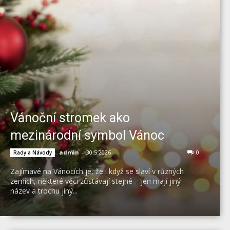
Vánoční stromek ako
mezinárodní symbol Vánoc
admin
-
30.5.2026
0
Rady a Návody
Zajímavé na Vánocích je, že i když se slaví v různých
zemích, některé věci zůstávají stejné – jen mají jiný
název a trochu jiný...