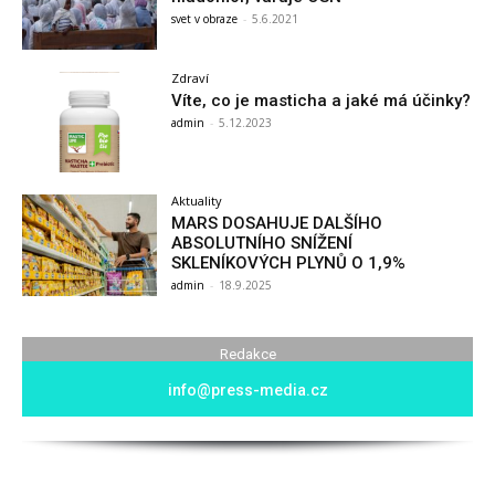
svet v obraze
-
5.6.2021
Zdraví
Víte, co je masticha a jaké má účinky?
admin
-
5.12.2023
Aktuality
MARS DOSAHUJE DALŠÍHO
ABSOLUTNÍHO SNÍŽENÍ
SKLENÍKOVÝCH PLYNŮ O 1,9%
admin
-
18.9.2025
Redakce
info@press-media.cz