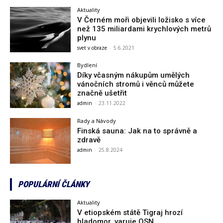
Aktuality
V Černém moři objevili ložisko s více
než 135 miliardami krychlových metrů
plynu
svet v obraze
-
5.6.2021
Bydlení
Díky včasným nákupům umělých
vánočních stromů i věnců můžete
značně ušetřit
admin
-
23.11.2022
Rady a Návody
Finská sauna: Jak na to správně a
zdravě
admin
-
25.8.2024
POPULÁRNÍ ČLÁNKY
Aktuality
V etiopském státě Tigraj hrozí
hladomor, varuje OSN