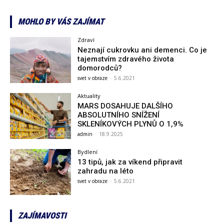
MOHLO BY VÁS ZAJÍMAT
Zdraví
Neznají cukrovku ani demenci. Co je
tajemstvím zdravého života
domorodců?
svet v obraze
-
5.6.2021
Aktuality
MARS DOSAHUJE DALŠÍHO
ABSOLUTNÍHO SNÍŽENÍ
SKLENÍKOVÝCH PLYNŮ O 1,9%
admin
-
18.9.2025
Bydlení
13 tipů, jak za víkend připravit
zahradu na léto
svet v obraze
-
5.6.2021
ZAJÍMAVOSTI