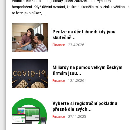
Podnikatelé často sledují obraty, počet zakázek nebo výsledky
hospodaření. Když účetní oznámí, že firma skončila rok v zisku, většina lid
to bere jako důkaz,...
Peníze na účet ihned: kdy jsou
skutečně...
Finance
23.4.2026
Miliardy na pomoc velkým českým
firmám jsou...
Finance
12.1.2026
Vyberte si registrační pokladnu
přesně dle svých...
Finance
27.11.2025