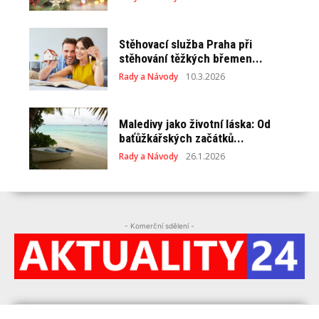
Stěhovací služba Praha při
stěhování těžkých břemen...
Rady a Návody
10.3.2026
Maledivy jako životní láska: Od
baťůžkářských začátků...
Rady a Návody
26.1.2026
- Komerční sdělení -