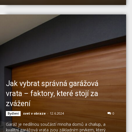
Jak vybrat správná garážová
vrata – faktory, které stojí za
zvážení
svet v obraze
-
12.6.2024
0
Bydlení
Garáž je nedílnou součástí mnoha domů a chalup, a
kvalitní garážová vrata jsou základním prvkem, který