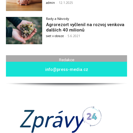
admin
-
12.1.2025
Rady a Návody
Agrorezort vyčlenil na rozvoj venkova
dalších 40 milionů
svet v obraze
-
5.6.2021
Redakce
info@press-media.cz
Zprávy