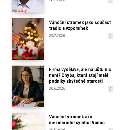
0
Aktuality
Vánoční stromek jako součást
tradic a vzpomínek
23.7.2026
0
Rady a Návody
Firma vydělává, ale na účtu nic
není? Chyba, která stojí malé
podniky zbytečné starosti
30.6.2026
0
Finance
Vánoční stromek ako
mezinárodní symbol Vánoc
30.5.2026