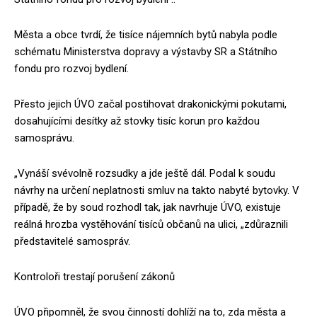
Města a obce tvrdí, že tisíce nájemních bytů nabyla podle
schématu Ministerstva dopravy a výstavby SR a Státního
fondu pro rozvoj bydlení.
Přesto jejich ÚVO začal postihovat drakonickými pokutami,
dosahujícími desítky až stovky tisíc korun pro každou
samosprávu.
„Vynáší svévolně rozsudky a jde ještě dál. Podal k soudu
návrhy na určení neplatnosti smluv na takto nabyté bytovky. V
případě, že by soud rozhodl tak, jak navrhuje ÚVO, existuje
reálná hrozba vystěhování tisíců občanů na ulici, „zdůraznili
představitelé samospráv.
Kontroloři trestají porušení zákonů
ÚVO připomněl, že svou činností dohlíží na to, zda města a