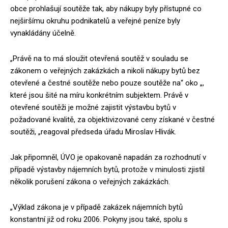
obce prohlašují soutěže tak, aby nákupy byly přístupné co
nejširšímu okruhu podnikatelů a veřejné peníze byly
vynakládány účelně.
„Právě na to má sloužit otevřená soutěž v souladu se
zákonem o veřejných zakázkách a nikoli nákupy bytů bez
otevřené a čestné soutěže nebo pouze soutěže na“ oko „,
které jsou šité na míru konkrétním subjektem. Právě v
otevřené soutěži je možné zajistit výstavbu bytů v
požadované kvalitě, za objektivizované ceny získané v čestné
soutěži, „reagoval předseda úřadu Miroslav Hlivák.
Jak připomněl, ÚVO je opakovaně napadán za rozhodnutí v
případě výstavby nájemních bytů, protože v minulosti zjistil
několik porušení zákona o veřejných zakázkách.
„Výklad zákona je v případě zakázek nájemních bytů
konstantní již od roku 2006. Pokyny jsou také, spolu s