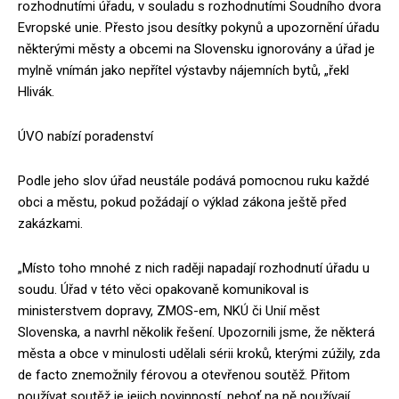
rozhodnutími úřadu, v souladu s rozhodnutími Soudního dvora
Evropské unie. Přesto jsou desítky pokynů a upozornění úřadu
některými městy a obcemi na Slovensku ignorovány a úřad je
mylně vnímán jako nepřítel výstavby nájemních bytů, „řekl
Hlivák.
ÚVO nabízí poradenství
Podle jeho slov úřad neustále podává pomocnou ruku každé
obci a městu, pokud požádají o výklad zákona ještě před
zakázkami.
„Místo toho mnohé z nich raději napadají rozhodnutí úřadu u
soudu. Úřad v této věci opakovaně komunikoval is
ministerstvem dopravy, ZMOS-em, NKÚ či Unií měst
Slovenska, a navrhl několik řešení. Upozornili jsme, že některá
města a obce v minulosti udělali sérii kroků, kterými zúžily, zda
de facto znemožnily férovou a otevřenou soutěž. Přitom
používat soutěž je jejich povinností, neboť na ně používají