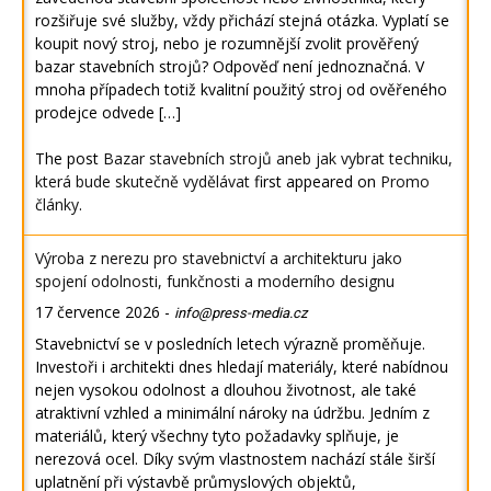
rozšiřuje své služby, vždy přichází stejná otázka. Vyplatí se
koupit nový stroj, nebo je rozumnější zvolit prověřený
bazar stavebních strojů? Odpověď není jednoznačná. V
mnoha případech totiž kvalitní použitý stroj od ověřeného
prodejce odvede […]
The post
Bazar stavebních strojů aneb jak vybrat techniku,
která bude skutečně vydělávat
first appeared on
Promo
články
.
Výroba z nerezu pro stavebnictví a architekturu jako
spojení odolnosti, funkčnosti a moderního designu
17 července 2026
-
info@press-media.cz
Stavebnictví se v posledních letech výrazně proměňuje.
Investoři i architekti dnes hledají materiály, které nabídnou
nejen vysokou odolnost a dlouhou životnost, ale také
atraktivní vzhled a minimální nároky na údržbu. Jedním z
materiálů, který všechny tyto požadavky splňuje, je
nerezová ocel. Díky svým vlastnostem nachází stále širší
uplatnění při výstavbě průmyslových objektů,