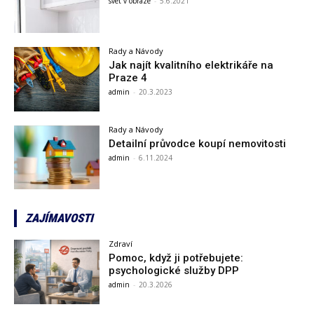
svet v obraze
-
5.6.2021
Rady a Návody
Jak najít kvalitního elektrikáře na
Praze 4
admin
-
20.3.2023
Rady a Návody
Detailní průvodce koupí nemovitosti
admin
-
6.11.2024
ZAJÍMAVOSTI
Zdraví
Pomoc, když ji potřebujete:
psychologické služby DPP
admin
-
20.3.2026