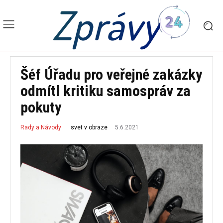
Zprávy
Šéf Úřadu pro veřejné zakázky
odmítl kritiku samospráv za
pokuty
5.6.2021
svet v obraze
Rady a Návody