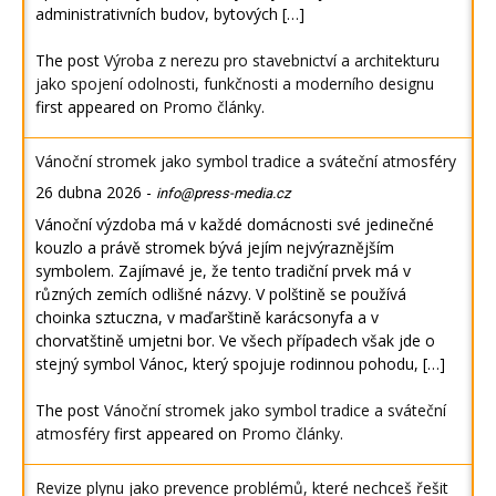
administrativních budov, bytových […]
The post
Výroba z nerezu pro stavebnictví a architekturu
jako spojení odolnosti, funkčnosti a moderního designu
first appeared on
Promo články
.
Vánoční stromek jako symbol tradice a sváteční atmosféry
26 dubna 2026
-
info@press-media.cz
Vánoční výzdoba má v každé domácnosti své jedinečné
kouzlo a právě stromek bývá jejím nejvýraznějším
symbolem. Zajímavé je, že tento tradiční prvek má v
různých zemích odlišné názvy. V polštině se používá
choinka sztuczna, v maďarštině karácsonyfa a v
chorvatštině umjetni bor. Ve všech případech však jde o
stejný symbol Vánoc, který spojuje rodinnou pohodu, […]
The post
Vánoční stromek jako symbol tradice a sváteční
atmosféry
first appeared on
Promo články
.
Revize plynu jako prevence problémů, které nechceš řešit