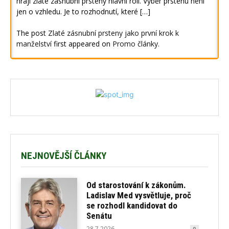
hrají zlaté zásnubní prsteny hlavní roli. Výběr prstenu není
jen o vzhledu. Je to rozhodnutí, které […]
The post
Zlaté zásnubní prsteny jako první krok k
manželství
first appeared on
Promo články
.
NEJNOVĚJŠÍ ČLÁNKY
Od starostování k zákonům.
Ladislav Med vysvětluje, proč
se rozhodl kandidovat do
Senátu
28.7.2026