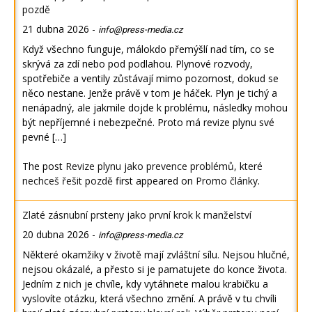
pozdě
21 dubna 2026
-
info@press-media.cz
Když všechno funguje, málokdo přemýšlí nad tím, co se
skrývá za zdí nebo pod podlahou. Plynové rozvody,
spotřebiče a ventily zůstávají mimo pozornost, dokud se
něco nestane. Jenže právě v tom je háček. Plyn je tichý a
nenápadný, ale jakmile dojde k problému, následky mohou
být nepříjemné i nebezpečné. Proto má revize plynu své
pevné […]
The post
Revize plynu jako prevence problémů, které
nechceš řešit pozdě
first appeared on
Promo články
.
Zlaté zásnubní prsteny jako první krok k manželství
20 dubna 2026
-
info@press-media.cz
Některé okamžiky v životě mají zvláštní sílu. Nejsou hlučné,
nejsou okázalé, a přesto si je pamatujete do konce života.
Jedním z nich je chvíle, kdy vytáhnete malou krabičku a
vyslovíte otázku, která všechno změní. A právě v tu chvíli