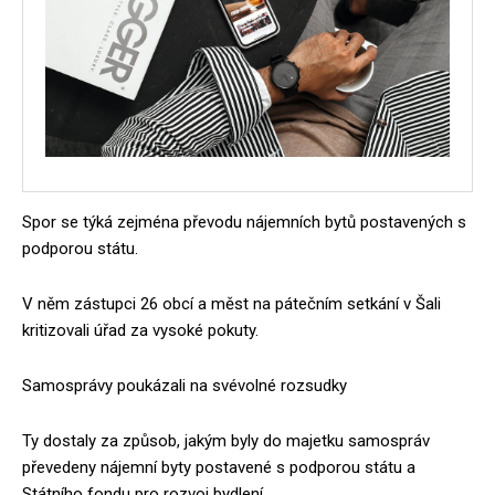
Spor se týká zejména převodu nájemních bytů postavených s
podporou státu.
V něm zástupci 26 obcí a měst na pátečním setkání v Šali
kritizovali úřad za vysoké pokuty.
Samosprávy poukázali na svévolné rozsudky
Ty dostaly za způsob, jakým byly do majetku samospráv
převedeny nájemní byty postavené s podporou státu a
Státního fondu pro rozvoj bydlení ..