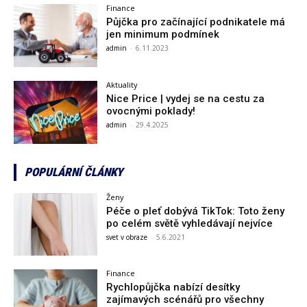
Finance
Půjčka pro začínající podnikatele má
jen minimum podmínek
admin
-
6.11.2023
Aktuality
Nice Price | vydej se na cestu za
ovocnými poklady!
admin
-
29.4.2025
POPULÁRNÍ ČLÁNKY
Ženy
Péče o pleť dobývá TikTok: Toto ženy
po celém světě vyhledávají nejvíce
svet v obraze
-
5.6.2021
Finance
Rychlopůjčka nabízí desítky
zajímavých scénářů pro všechny