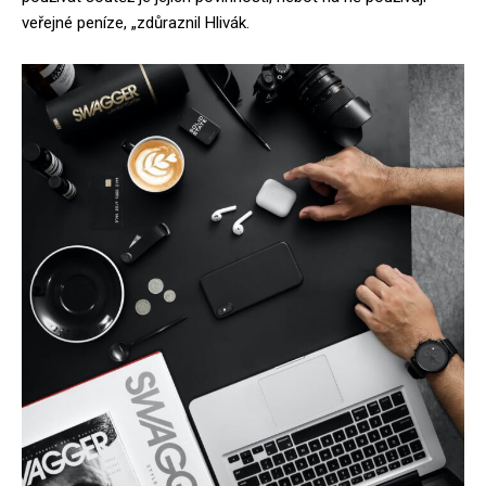
veřejné peníze, „zdůraznil Hlivák.