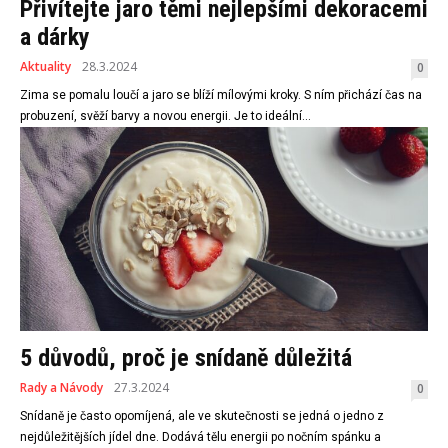
Přivítejte jaro těmi nejlepšími dekoracemi
a dárky
Aktuality
28.3.2024
0
Zima se pomalu loučí a jaro se blíží mílovými kroky. S ním přichází čas na
probuzení, svěží barvy a novou energii. Je to ideální...
5 důvodů, proč je snídaně důležitá
Rady a Návody
27.3.2024
0
Snídaně je často opomíjená, ale ve skutečnosti se jedná o jedno z
nejdůležitějších jídel dne. Dodává tělu energii po nočním spánku a