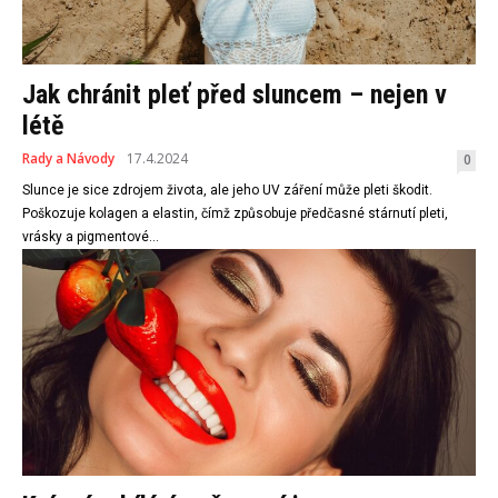
Jak chránit pleť před sluncem – nejen v
létě
Rady a Návody
17.4.2024
0
Slunce je sice zdrojem života, ale jeho UV záření může pleti škodit.
Poškozuje kolagen a elastin, čímž způsobuje předčasné stárnutí pleti,
vrásky a pigmentové...