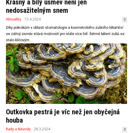
Krásný a bílý úsměv není jen
nedosažitelným snem
Aktuality
15.4.2024
0
Díky pokrokům v oblasti stomatologie a kosmetického zubního lékařství
se zářivý úsměv stává možností pro stále více lidí. Šetrné bělení zubů se
stalo klíčovým...
Outkovka pestrá je víc než jen obyčejná
houba
Rady a Návody
28.3.2024
0