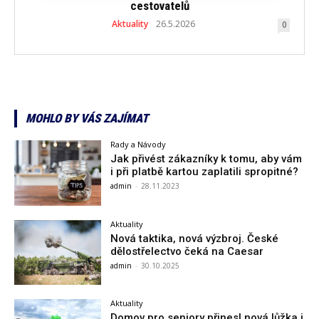
cestovatelů
Aktuality
26.5.2026
0
MOHLO BY VÁS ZAJÍMAT
Rady a Návody
Jak přivést zákazníky k tomu, aby vám
i při platbě kartou zaplatili spropitné?
admin
-
28.11.2023
Aktuality
Nová taktika, nová výzbroj. České
dělostřelectvo čeká na Caesar
admin
-
30.10.2025
Aktuality
Domov pro seniory přinesl nová lůžka i