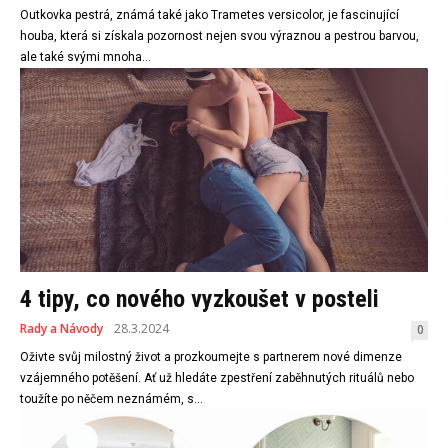
Outkovka pestrá, známá také jako Trametes versicolor, je fascinující
houba, která si získala pozornost nejen svou výraznou a pestrou barvou,
ale také svými mnoha...
4 tipy, co nového vyzkoušet v posteli
Rady a Návody
28.3.2024
0
Oživte svůj milostný život a prozkoumejte s partnerem nové dimenze
vzájemného potěšení. Ať už hledáte zpestření zaběhnutých rituálů nebo
toužíte po něčem neznámém, s...