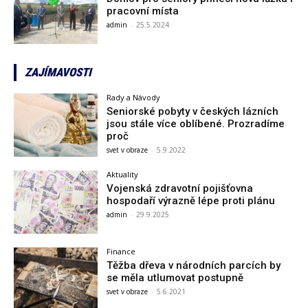
pracovní místa
admin
-
25.5.2024
ZAJÍMAVOSTI
Rady a Návody
Seniorské pobyty v českých lázních
jsou stále více oblíbené. Prozradíme
proč
svet v obraze
-
5.9.2022
Aktuality
Vojenská zdravotní pojišťovna
hospodaří výrazně lépe proti plánu
admin
-
29.9.2025
Finance
Těžba dřeva v národních parcích by
se měla utlumovat postupně
svet v obraze
-
5.6.2021