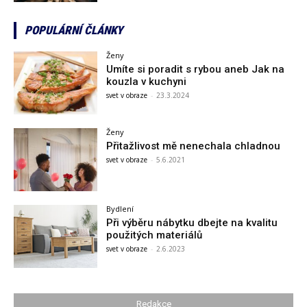
POPULÁRNÍ ČLÁNKY
Ženy
Umíte si poradit s rybou aneb Jak na
kouzla v kuchyni
svet v obraze
-
23.3.2024
Ženy
Přitažlivost mě nenechala chladnou
svet v obraze
-
5.6.2021
Bydlení
Při výběru nábytku dbejte na kvalitu
použitých materiálů
svet v obraze
-
2.6.2023
Redakce