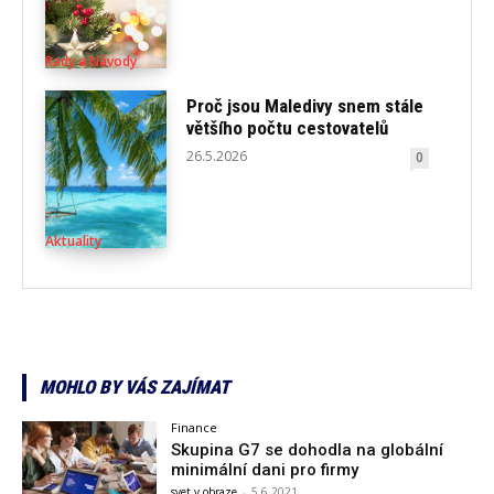
Rady a Návody
Proč jsou Maledivy snem stále
většího počtu cestovatelů
26.5.2026
0
Aktuality
MOHLO BY VÁS ZAJÍMAT
Finance
Skupina G7 se dohodla na globální
minimální dani pro firmy
svet v obraze
-
5.6.2021