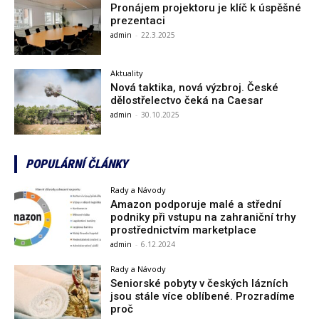
Pronájem projektoru je klíč k úspěšné
prezentaci
admin
-
22.3.2025
Aktuality
Nová taktika, nová výzbroj. České
dělostřelectvo čeká na Caesar
admin
-
30.10.2025
POPULÁRNÍ ČLÁNKY
Rady a Návody
Amazon podporuje malé a střední
podniky při vstupu na zahraniční trhy
prostřednictvím marketplace
admin
-
6.12.2024
Rady a Návody
Seniorské pobyty v českých lázních
jsou stále více oblíbené. Prozradíme
proč