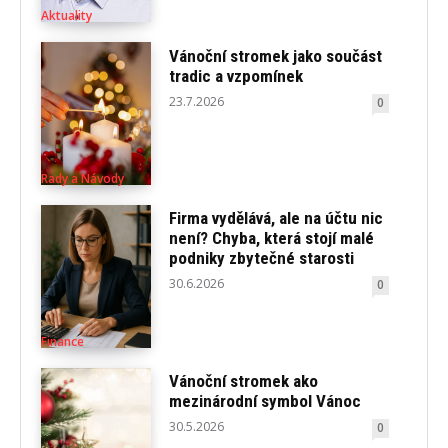
Aktuality
Vánoční stromek jako součást
tradic a vzpomínek
23.7.2026
0
Rady a Návody
Firma vydělává, ale na účtu nic
není? Chyba, která stojí malé
podniky zbytečné starosti
30.6.2026
0
Finance
Vánoční stromek ako
mezinárodní symbol Vánoc
30.5.2026
0