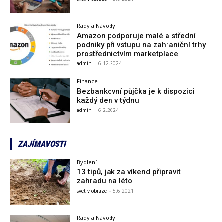
Rady a Návody
Amazon podporuje malé a střední
podniky při vstupu na zahraniční trhy
prostřednictvím marketplace
admin
-
6.12.2024
Finance
Bezbankovní půjčka je k dispozici
každý den v týdnu
admin
-
6.2.2024
ZAJÍMAVOSTI
Bydlení
13 tipů, jak za víkend připravit
zahradu na léto
svet v obraze
-
5.6.2021
Rady a Návody