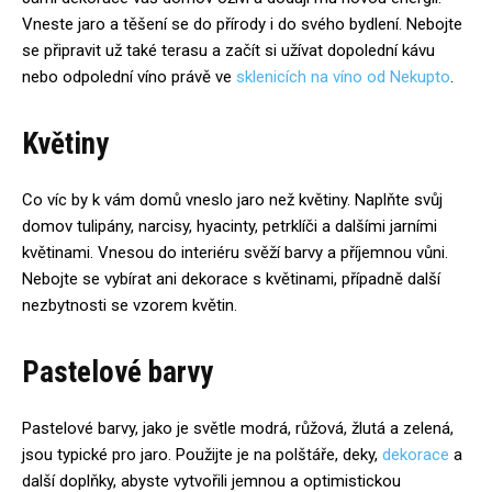
Vneste jaro a těšení se do přírody i do svého bydlení. Nebojte
se připravit už také terasu a začít si užívat dopolední kávu
nebo odpolední víno právě ve
sklenicích na víno od Nekupto
.
Květiny
Co víc by k vám domů vneslo jaro než květiny. Naplňte svůj
domov tulipány, narcisy, hyacinty, petrklíči a dalšími jarními
květinami. Vnesou do interiéru svěží barvy a příjemnou vůni.
Nebojte se vybírat ani dekorace s květinami, případně další
nezbytnosti se vzorem květin.
Pastelové barvy
Pastelové barvy, jako je světle modrá, růžová, žlutá a zelená,
jsou typické pro jaro. Použijte je na polštáře, deky,
dekorace
a
další doplňky, abyste vytvořili jemnou a optimistickou