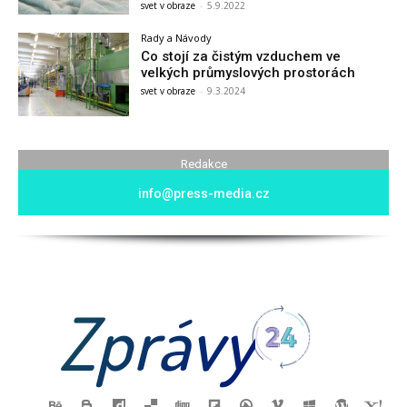
svet v obraze
-
5.9.2022
Rady a Návody
Co stojí za čistým vzduchem ve
velkých průmyslových prostorách
svet v obraze
-
9.3.2024
Redakce
info@press-media.cz
Zprávy