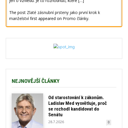
jen o vzhledu. Je to rozhodnutí, které […]
The post
Zlaté zásnubní prsteny jako první krok k
manželství
first appeared on
Promo články
.
NEJNOVĚJŠÍ ČLÁNKY
Od starostování k zákonům.
Ladislav Med vysvětluje, proč
se rozhodl kandidovat do
Senátu
28.7.2026
0