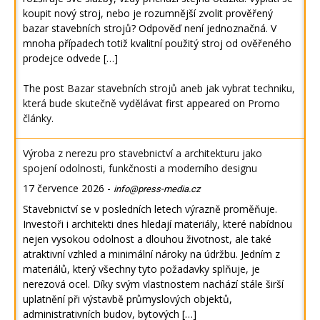
koupit nový stroj, nebo je rozumnější zvolit prověřený
bazar stavebních strojů? Odpověď není jednoznačná. V
mnoha případech totiž kvalitní použitý stroj od ověřeného
prodejce odvede […]
The post
Bazar stavebních strojů aneb jak vybrat techniku,
která bude skutečně vydělávat
first appeared on
Promo
články
.
Výroba z nerezu pro stavebnictví a architekturu jako
spojení odolnosti, funkčnosti a moderního designu
17 července 2026
-
info@press-media.cz
Stavebnictví se v posledních letech výrazně proměňuje.
Investoři i architekti dnes hledají materiály, které nabídnou
nejen vysokou odolnost a dlouhou životnost, ale také
atraktivní vzhled a minimální nároky na údržbu. Jedním z
materiálů, který všechny tyto požadavky splňuje, je
nerezová ocel. Díky svým vlastnostem nachází stále širší
uplatnění při výstavbě průmyslových objektů,
administrativních budov, bytových […]