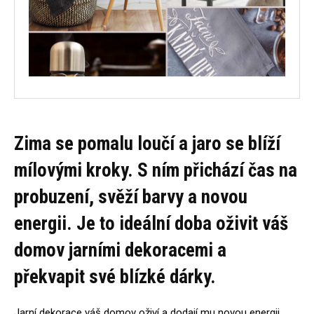
Zima se pomalu loučí a jaro se blíží
mílovými kroky. S ním přichází čas na
probuzení, svěží barvy a novou
energii. Je to ideální doba oživit váš
domov jarními dekoracemi a
překvapit své blízké dárky.
Jarní dekorace váš domov oživí a dodají mu novou energii.