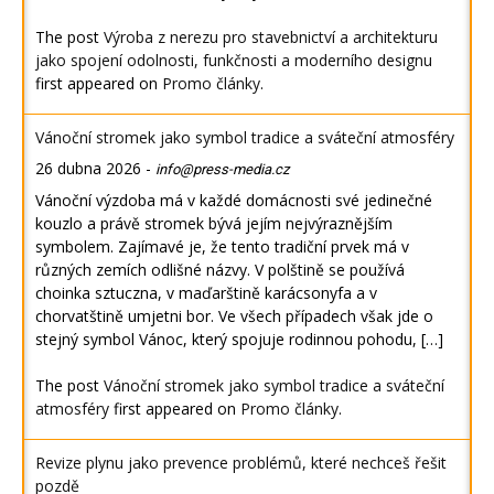
The post
Výroba z nerezu pro stavebnictví a architekturu
jako spojení odolnosti, funkčnosti a moderního designu
first appeared on
Promo články
.
Vánoční stromek jako symbol tradice a sváteční atmosféry
26 dubna 2026
-
info@press-media.cz
Vánoční výzdoba má v každé domácnosti své jedinečné
kouzlo a právě stromek bývá jejím nejvýraznějším
symbolem. Zajímavé je, že tento tradiční prvek má v
různých zemích odlišné názvy. V polštině se používá
choinka sztuczna, v maďarštině karácsonyfa a v
chorvatštině umjetni bor. Ve všech případech však jde o
stejný symbol Vánoc, který spojuje rodinnou pohodu, […]
The post
Vánoční stromek jako symbol tradice a sváteční
atmosféry
first appeared on
Promo články
.
Revize plynu jako prevence problémů, které nechceš řešit
pozdě