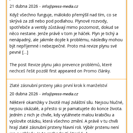
21 dubna 2026
-
info@press-media.cz
Když všechno funguje, málokdo přemýšlí nad tím, co se
skrývá za zdí nebo pod podlahou. Plynové rozvody,
spotřebiče a ventily zůstávají mimo pozornost, dokud se
něco nestane. Jenže právě v tom je háček. Plyn je tichý a
nenápadný, ale jakmile dojde k problému, následky mohou
být nepříjemné i nebezpečné. Proto má revize plynu své
pevné […]
The post
Revize plynu jako prevence problémů, které
nechceš řešit pozdě
first appeared on
Promo články
.
Zlaté zásnubní prsteny jako první krok k manželství
20 dubna 2026
-
info@press-media.cz
Některé okamžiky v životě mají zvláštní sílu. Nejsou hlučné,
nejsou okázalé, a přesto si je pamatujete do konce života.
Jedním z nich je chvíle, kdy vytáhnete malou krabičku a
vyslovíte otázku, která všechno změní. A právě v tu chvíli
hrají zlaté zásnubní prsteny hlavní roli. Výběr prstenu není