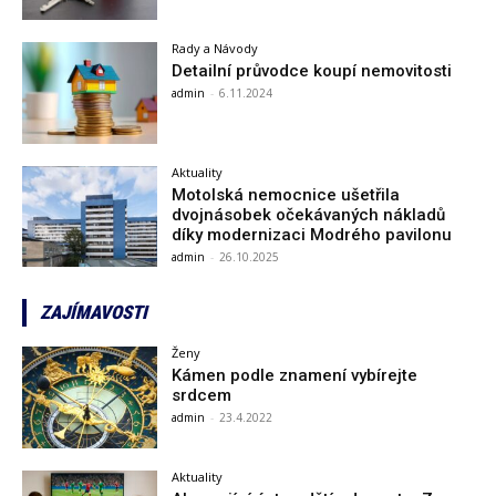
Rady a Návody
Detailní průvodce koupí nemovitosti
admin
-
6.11.2024
Aktuality
Motolská nemocnice ušetřila
dvojnásobek očekávaných nákladů
díky modernizaci Modrého pavilonu
admin
-
26.10.2025
ZAJÍMAVOSTI
Ženy
Kámen podle znamení vybírejte
srdcem
admin
-
23.4.2022
Aktuality