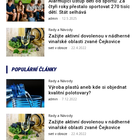
Alarmující ústup dětí od sportu: Za
čtyři roky přestalo sportovat 270 tisíc
dětí. Stát selhává
admin
-
12.5.2025
Rady a Návody
Zažijte aktivní dovolenou v nádherné
vinařské oblasti zvané Čejkovice
svet v obraze
-
22.4.2022
POPULÁRNÍ ČLÁNKY
Rady a Návody
Výroba plastů aneb kde si objednat
kvalitní polotovary?
admin
-
7.12.2022
Rady a Návody
Zažijte aktivní dovolenou v nádherné
vinařské oblasti zvané Čejkovice
svet v obraze
-
22.4.2022