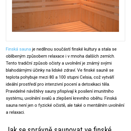
Finská sauna
je nedílnou součástí finské kultury a stala se
oblíbeným způsobem relaxace i v mnoha dalších zemích.
Tento tradiční způsob očisty a uvolnění je známý svými
blahodárnými účinky na lidské zdraví. Ve finské sauně se
teplota pohybuje mezi 80 a 100 stupni Celsia, což vytváří
ideální prostředí pro intenzivní pocení a detoxikaci těla.
Pravidelné návštěvy sauny přispívají k posílení imunitního
systému, uvolnění svalů a zlepšení krevního oběhu. Finská
sauna není jen o fyzické očistě, ale také o mentálním uvolnění
a relaxaci.
Jak se správně saunovat ve finské