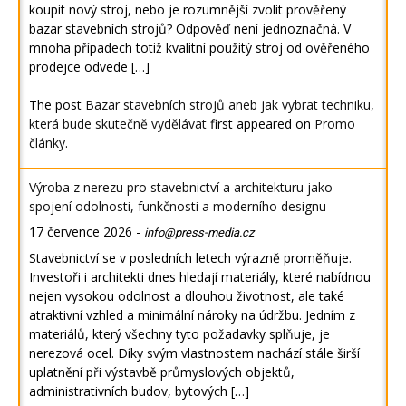
koupit nový stroj, nebo je rozumnější zvolit prověřený
bazar stavebních strojů? Odpověď není jednoznačná. V
mnoha případech totiž kvalitní použitý stroj od ověřeného
prodejce odvede […]
The post
Bazar stavebních strojů aneb jak vybrat techniku,
která bude skutečně vydělávat
first appeared on
Promo
články
.
Výroba z nerezu pro stavebnictví a architekturu jako
spojení odolnosti, funkčnosti a moderního designu
17 července 2026
-
info@press-media.cz
Stavebnictví se v posledních letech výrazně proměňuje.
Investoři i architekti dnes hledají materiály, které nabídnou
nejen vysokou odolnost a dlouhou životnost, ale také
atraktivní vzhled a minimální nároky na údržbu. Jedním z
materiálů, který všechny tyto požadavky splňuje, je
nerezová ocel. Díky svým vlastnostem nachází stále širší
uplatnění při výstavbě průmyslových objektů,
administrativních budov, bytových […]