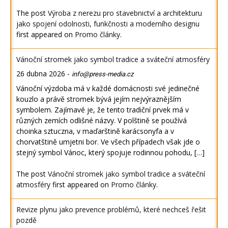
The post
Výroba z nerezu pro stavebnictví a architekturu
jako spojení odolnosti, funkčnosti a moderního designu
first appeared on
Promo články
.
Vánoční stromek jako symbol tradice a sváteční atmosféry
26 dubna 2026
-
info@press-media.cz
Vánoční výzdoba má v každé domácnosti své jedinečné
kouzlo a právě stromek bývá jejím nejvýraznějším
symbolem. Zajímavé je, že tento tradiční prvek má v
různých zemích odlišné názvy. V polštině se používá
choinka sztuczna, v maďarštině karácsonyfa a v
chorvatštině umjetni bor. Ve všech případech však jde o
stejný symbol Vánoc, který spojuje rodinnou pohodu, […]
The post
Vánoční stromek jako symbol tradice a sváteční
atmosféry
first appeared on
Promo články
.
Revize plynu jako prevence problémů, které nechceš řešit
pozdě