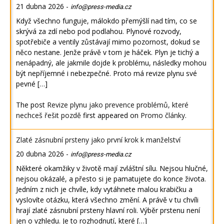
21 dubna 2026
-
info@press-media.cz
Když všechno funguje, málokdo přemýšlí nad tím, co se
skrývá za zdí nebo pod podlahou. Plynové rozvody,
spotřebiče a ventily zůstávají mimo pozornost, dokud se
něco nestane. Jenže právě v tom je háček. Plyn je tichý a
nenápadný, ale jakmile dojde k problému, následky mohou
být nepříjemné i nebezpečné. Proto má revize plynu své
pevné […]
The post
Revize plynu jako prevence problémů, které
nechceš řešit pozdě
first appeared on
Promo články
.
Zlaté zásnubní prsteny jako první krok k manželství
20 dubna 2026
-
info@press-media.cz
Některé okamžiky v životě mají zvláštní sílu. Nejsou hlučné,
nejsou okázalé, a přesto si je pamatujete do konce života.
Jedním z nich je chvíle, kdy vytáhnete malou krabičku a
vyslovíte otázku, která všechno změní. A právě v tu chvíli
hrají zlaté zásnubní prsteny hlavní roli. Výběr prstenu není
jen o vzhledu. Je to rozhodnutí, které […]