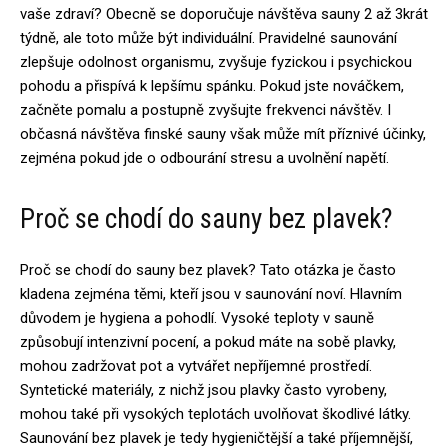
vaše zdraví? Obecně se doporučuje návštěva sauny 2 až 3krát
týdně, ale toto může být individuální. Pravidelné saunování
zlepšuje odolnost organismu, zvyšuje fyzickou i psychickou
pohodu a přispívá k lepšímu spánku. Pokud jste nováčkem,
začněte pomalu a postupně zvyšujte frekvenci návštěv. I
občasná návštěva finské sauny však může mít příznivé účinky,
zejména pokud jde o odbourání stresu a uvolnění napětí.
Proč se chodí do sauny bez plavek?
Proč se chodí do sauny bez plavek? Tato otázka je často
kladena zejména těmi, kteří jsou v saunování noví. Hlavním
důvodem je hygiena a pohodlí. Vysoké teploty v sauně
způsobují intenzivní pocení, a pokud máte na sobě plavky,
mohou zadržovat pot a vytvářet nepříjemné prostředí.
Syntetické materiály, z nichž jsou plavky často vyrobeny,
mohou také při vysokých teplotách uvolňovat škodlivé látky.
Saunování bez plavek je tedy hygieničtější a také příjemnější,