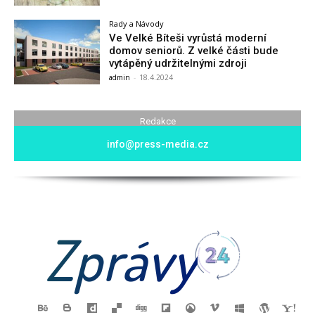
Rady a Návody
Ve Velké Bíteši vyrůstá moderní
domov seniorů. Z velké části bude
vytápěný udržitelnými zdroji
admin
-
18.4.2024
Redakce
info@press-media.cz
Zprávy