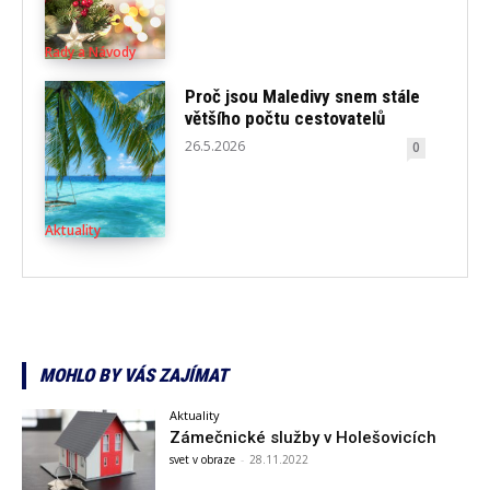
Rady a Návody
Proč jsou Maledivy snem stále
většího počtu cestovatelů
26.5.2026
0
Aktuality
MOHLO BY VÁS ZAJÍMAT
Aktuality
Zámečnické služby v Holešovicích
svet v obraze
-
28.11.2022