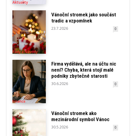
Aktuality
Vánoční stromek jako součást
tradic a vzpomínek
23.7.2026
0
Rady a Návody
Firma vydělává, ale na účtu nic
není? Chyba, která stojí malé
podniky zbytečné starosti
30.6.2026
0
Finance
Vánoční stromek ako
mezinárodní symbol Vánoc
30.5.2026
0