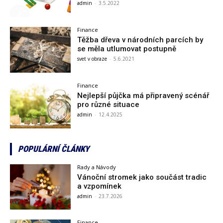
admin
-
3.5.2022
Finance
Těžba dřeva v národních parcích by
se měla utlumovat postupně
svet v obraze
-
5.6.2021
Finance
Nejlepší půjčka má připravený scénář
pro různé situace
admin
-
12.4.2025
POPULÁRNÍ ČLÁNKY
Rady a Návody
Vánoční stromek jako součást tradic
a vzpomínek
admin
-
23.7.2026
Finance