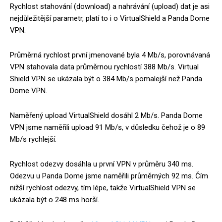
Rychlost stahování (download) a nahrávání (upload) dat je asi
nejdůležitější parametr, platí to i o VirtualShield a Panda Dome
VPN.
Průměrná rychlost první jmenované byla 4 Mb/s, porovnávaná
VPN stahovala data průměrnou rychlostí 388 Mb/s. Virtual
Shield VPN se ukázala být o 384 Mb/s pomalejší než Panda
Dome VPN.
Naměřený upload VirtualShield dosáhl 2 Mb/s. Panda Dome
VPN jsme naměřili upload 91 Mb/s, v důsledku čehož je o 89
Mb/s rychlejší.
Rychlost odezvy dosáhla u první VPN v průměru 340 ms.
Odezvu u Panda Dome jsme naměřili průměrných 92 ms. Čím
nižší rychlost odezvy, tím lépe, takže VirtualShield VPN se
ukázala být o 248 ms horší.