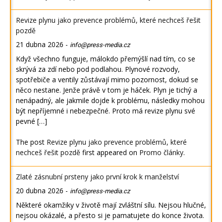
Revize plynu jako prevence problémů, které nechceš řešit
pozdě
21 dubna 2026
-
info@press-media.cz
Když všechno funguje, málokdo přemýšlí nad tím, co se
skrývá za zdí nebo pod podlahou. Plynové rozvody,
spotřebiče a ventily zůstávají mimo pozornost, dokud se
něco nestane. Jenže právě v tom je háček. Plyn je tichý a
nenápadný, ale jakmile dojde k problému, následky mohou
být nepříjemné i nebezpečné. Proto má revize plynu své
pevné […]
The post
Revize plynu jako prevence problémů, které
nechceš řešit pozdě
first appeared on
Promo články
.
Zlaté zásnubní prsteny jako první krok k manželství
20 dubna 2026
-
info@press-media.cz
Některé okamžiky v životě mají zvláštní sílu. Nejsou hlučné,
nejsou okázalé, a přesto si je pamatujete do konce života.