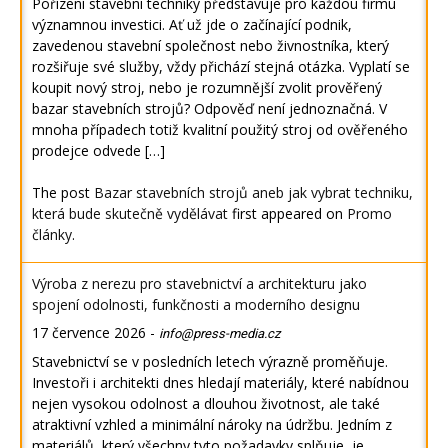
Pořízení stavební techniky představuje pro každou firmu
významnou investici. Ať už jde o začínající podnik,
zavedenou stavební společnost nebo živnostníka, který
rozšiřuje své služby, vždy přichází stejná otázka. Vyplatí se
koupit nový stroj, nebo je rozumnější zvolit prověřený
bazar stavebních strojů? Odpověď není jednoznačná. V
mnoha případech totiž kvalitní použitý stroj od ověřeného
prodejce odvede […]
The post
Bazar stavebních strojů aneb jak vybrat techniku,
která bude skutečně vydělávat
first appeared on
Promo
články
.
Výroba z nerezu pro stavebnictví a architekturu jako
spojení odolnosti, funkčnosti a moderního designu
17 července 2026
-
info@press-media.cz
Stavebnictví se v posledních letech výrazně proměňuje.
Investoři i architekti dnes hledají materiály, které nabídnou
nejen vysokou odolnost a dlouhou životnost, ale také
atraktivní vzhled a minimální nároky na údržbu. Jedním z
materiálů, který všechny tyto požadavky splňuje, je