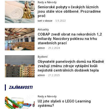
Rady a Návody
Seniorské pobyty v českých lázních
jsou stále více oblíbené. Prozradíme
proč
svet v obraze
-
5.9.2022
Aktuality
COBAP zvedl obrat na rekordních 1,2
miliardy. Navzdory poklesu na trhu
stavebních prací
admin
-
29.2.2024
Bydlení
Obyvatelé panelových domů na Kladně
zvažují změnu zdroje vytápění kvůli
nejistotě centrálních dodávek tepla
admin
-
27.2.2025
ZAJÍMAVOSTI
Rady a Návody
Už jste slyšeli o LEGO Learning
systému?