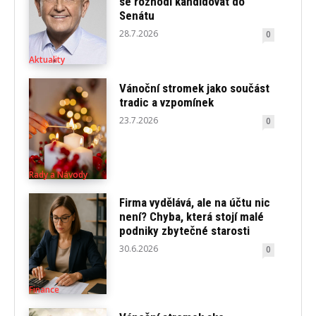
se rozhodl kandidovat do
Senátu
28.7.2026
0
Aktuality
Vánoční stromek jako součást
tradic a vzpomínek
23.7.2026
0
Rady a Návody
Firma vydělává, ale na účtu nic
není? Chyba, která stojí malé
podniky zbytečné starosti
30.6.2026
0
Finance