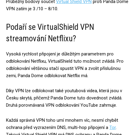
Průběžný bodový součet
Virtual Shield VPN
proti Panda Dome
VPN zatím je 3 /10 – 8/10.
Podaří se VirtualShield VPN
streamování Netflixu?
Vysoká rychlost připojení je důležitým parametrem pro
odblokování Netflixu, VirtualShield tuto možnost zvládá. Pro
odblokování většinou stačí spustit VPN a zvolit příslušnou
zemi, Panda Dome odblokovat Netflix má.
Díky VPN lze odblokovat také youtubová videa, která jsou v
Česku skrytá, přičemž Panda Dome tuto dovednost zvládá.
Druhá porovnávaná VPN odblokování YouTube zahrnuje.
Každá správná VPN toho umí mnohem víc, nesmí chybět
ochrana před vyzrazením DNS, multi-hop připojení a
Tor
.
Taková Virtual Shield VPN má DNS ochranu a Panda Dome