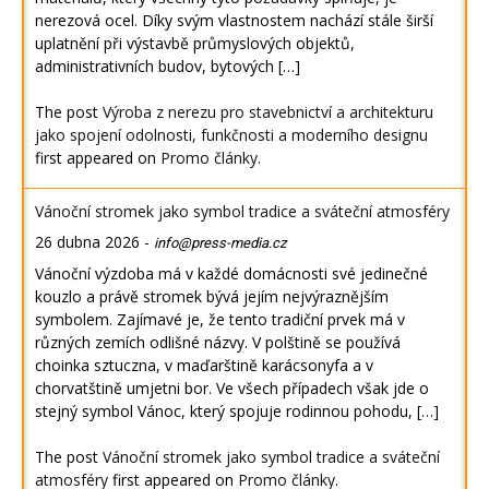
nerezová ocel. Díky svým vlastnostem nachází stále širší
uplatnění při výstavbě průmyslových objektů,
administrativních budov, bytových […]
The post
Výroba z nerezu pro stavebnictví a architekturu
jako spojení odolnosti, funkčnosti a moderního designu
first appeared on
Promo články
.
Vánoční stromek jako symbol tradice a sváteční atmosféry
26 dubna 2026
-
info@press-media.cz
Vánoční výzdoba má v každé domácnosti své jedinečné
kouzlo a právě stromek bývá jejím nejvýraznějším
symbolem. Zajímavé je, že tento tradiční prvek má v
různých zemích odlišné názvy. V polštině se používá
choinka sztuczna, v maďarštině karácsonyfa a v
chorvatštině umjetni bor. Ve všech případech však jde o
stejný symbol Vánoc, který spojuje rodinnou pohodu, […]
The post
Vánoční stromek jako symbol tradice a sváteční
atmosféry
first appeared on
Promo články
.