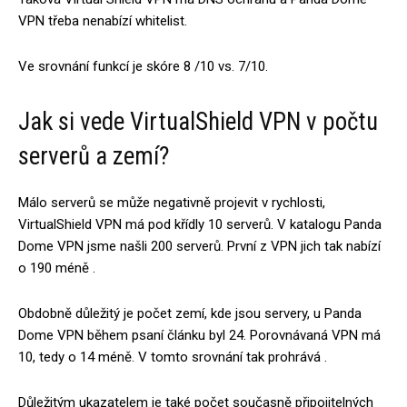
VPN třeba nenabízí whitelist.
Ve srovnání funkcí je skóre 8 /10 vs. 7/10.
Jak si vede VirtualShield VPN v počtu
serverů a zemí?
Málo serverů se může negativně projevit v rychlosti,
VirtualShield VPN má pod křídly 10 serverů. V katalogu Panda
Dome VPN jsme našli 200 serverů. První z VPN jich tak nabízí
o 190 méně .
Obdobně důležitý je počet zemí, kde jsou servery, u Panda
Dome VPN během psaní článku byl 24. Porovnávaná VPN má
10, tedy o 14 méně. V tomto srovnání tak prohrává .
Důležitým ukazatelem je také počet současně připojitelných