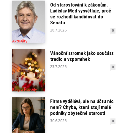
Od starostování k zákonům.
Ladislav Med vysvětluje, proč
se rozhodl kandidovat do
Senátu
28.7.2026
0
Aktuality
Vánoční stromek jako součást
tradic a vzpomínek
23.7.2026
0
Rady a Návody
Firma vydělává, ale na účtu nic
není? Chyba, která stojí malé
podniky zbytečné starosti
30.6.2026
0