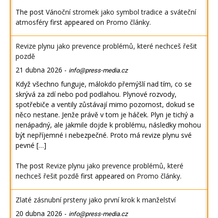
The post
Vánoční stromek jako symbol tradice a sváteční
atmosféry
first appeared on
Promo články
.
Revize plynu jako prevence problémů, které nechceš řešit
pozdě
21 dubna 2026
-
info@press-media.cz
Když všechno funguje, málokdo přemýšlí nad tím, co se
skrývá za zdí nebo pod podlahou. Plynové rozvody,
spotřebiče a ventily zůstávají mimo pozornost, dokud se
něco nestane. Jenže právě v tom je háček. Plyn je tichý a
nenápadný, ale jakmile dojde k problému, následky mohou
být nepříjemné i nebezpečné. Proto má revize plynu své
pevné […]
The post
Revize plynu jako prevence problémů, které
nechceš řešit pozdě
first appeared on
Promo články
.
Zlaté zásnubní prsteny jako první krok k manželství
20 dubna 2026
-
info@press-media.cz