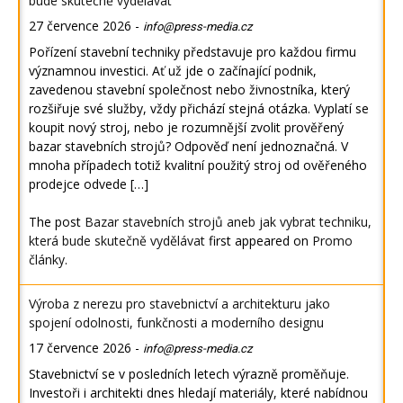
bude skutečně vydělávat
27 července 2026
-
info@press-media.cz
Pořízení stavební techniky představuje pro každou firmu
významnou investici. Ať už jde o začínající podnik,
zavedenou stavební společnost nebo živnostníka, který
rozšiřuje své služby, vždy přichází stejná otázka. Vyplatí se
koupit nový stroj, nebo je rozumnější zvolit prověřený
bazar stavebních strojů? Odpověď není jednoznačná. V
mnoha případech totiž kvalitní použitý stroj od ověřeného
prodejce odvede […]
The post
Bazar stavebních strojů aneb jak vybrat techniku,
která bude skutečně vydělávat
first appeared on
Promo
články
.
Výroba z nerezu pro stavebnictví a architekturu jako
spojení odolnosti, funkčnosti a moderního designu
17 července 2026
-
info@press-media.cz
Stavebnictví se v posledních letech výrazně proměňuje.
Investoři i architekti dnes hledají materiály, které nabídnou