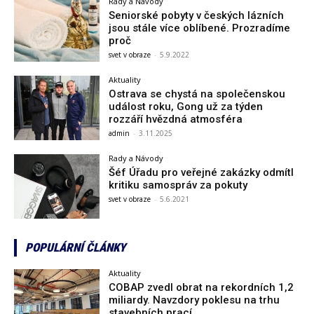
Rady a Návody
Seniorské pobyty v českých lázních
jsou stále více oblíbené. Prozradíme
proč
svet v obraze
-
5.9.2022
Aktuality
Ostrava se chystá na společenskou
událost roku, Gong už za týden
rozzáří hvězdná atmosféra
admin
-
3.11.2025
Rady a Návody
Šéf Úřadu pro veřejné zakázky odmítl
kritiku samospráv za pokuty
svet v obraze
-
5.6.2021
POPULÁRNÍ ČLÁNKY
Aktuality
COBAP zvedl obrat na rekordních 1,2
miliardy. Navzdory poklesu na trhu
stavebních prací