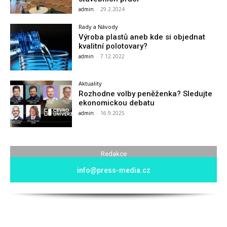
admin
-
29.2.2024
Rady a Návody
Výroba plastů aneb kde si objednat
kvalitní polotovary?
admin
-
7.12.2022
Aktuality
Rozhodne volby peněženka? Sledujte
ekonomickou debatu
admin
-
16.9.2025
Redakce
info@press-media.cz