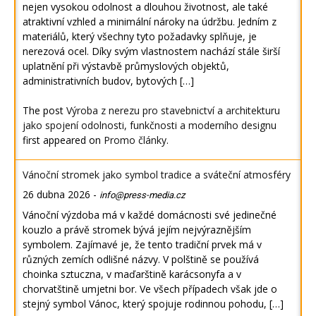
nejen vysokou odolnost a dlouhou životnost, ale také
atraktivní vzhled a minimální nároky na údržbu. Jedním z
materiálů, který všechny tyto požadavky splňuje, je
nerezová ocel. Díky svým vlastnostem nachází stále širší
uplatnění při výstavbě průmyslových objektů,
administrativních budov, bytových […]
The post
Výroba z nerezu pro stavebnictví a architekturu
jako spojení odolnosti, funkčnosti a moderního designu
first appeared on
Promo články
.
Vánoční stromek jako symbol tradice a sváteční atmosféry
26 dubna 2026
-
info@press-media.cz
Vánoční výzdoba má v každé domácnosti své jedinečné
kouzlo a právě stromek bývá jejím nejvýraznějším
symbolem. Zajímavé je, že tento tradiční prvek má v
různých zemích odlišné názvy. V polštině se používá
choinka sztuczna, v maďarštině karácsonyfa a v
chorvatštině umjetni bor. Ve všech případech však jde o
stejný symbol Vánoc, který spojuje rodinnou pohodu, […]