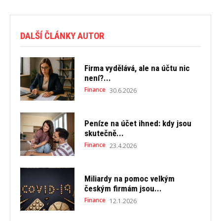
DALŠÍ ČLÁNKY AUTOR
Firma vydělává, ale na účtu nic
není?...
Finance
30.6.2026
Peníze na účet ihned: kdy jsou
skutečně...
Finance
23.4.2026
Miliardy na pomoc velkým
českým firmám jsou...
Finance
12.1.2026