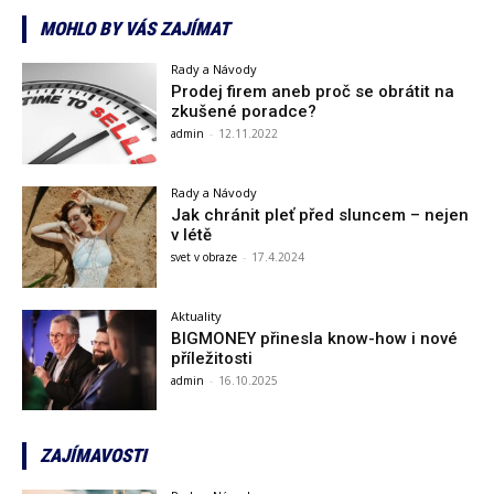
MOHLO BY VÁS ZAJÍMAT
Rady a Návody
Prodej firem aneb proč se obrátit na
zkušené poradce?
admin
-
12.11.2022
Rady a Návody
Jak chránit pleť před sluncem – nejen
v létě
svet v obraze
-
17.4.2024
Aktuality
BIGMONEY přinesla know-how i nové
příležitosti
admin
-
16.10.2025
ZAJÍMAVOSTI