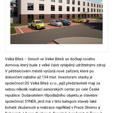
Velká Bíteš – Senioři ve Velké Bíteši se dočkají nového
domova, který bude z velké části vytápěný udržitelnými zdroji.
V pětitisícovém městě vyrůstá nové zařízení, které po
dokončení nabídne až 134 míst. Investorem stavby je
společnost DS Velká Bíteš s.r.o., jejíž představitelé mají za
sebou několik realizací seniorských center po celé České
republice. Dodavatelem třípodlažního objektu je stavební
společnost SYNER, jenž má v této kategorii staveb také
bohaté zkušenosti a realizace například v Praze Slivenci a