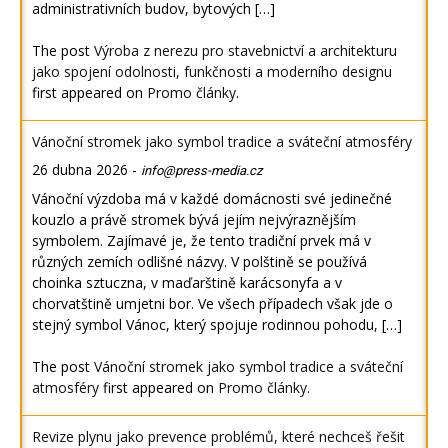
administrativních budov, bytových […]
The post
Výroba z nerezu pro stavebnictví a architekturu
jako spojení odolnosti, funkčnosti a moderního designu
first appeared on
Promo články
.
Vánoční stromek jako symbol tradice a sváteční atmosféry
26 dubna 2026
-
info@press-media.cz
Vánoční výzdoba má v každé domácnosti své jedinečné
kouzlo a právě stromek bývá jejím nejvýraznějším
symbolem. Zajímavé je, že tento tradiční prvek má v
různých zemích odlišné názvy. V polštině se používá
choinka sztuczna, v maďarštině karácsonyfa a v
chorvatštině umjetni bor. Ve všech případech však jde o
stejný symbol Vánoc, který spojuje rodinnou pohodu, […]
The post
Vánoční stromek jako symbol tradice a sváteční
atmosféry
first appeared on
Promo články
.
Revize plynu jako prevence problémů, které nechceš řešit