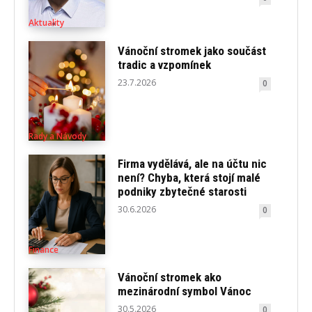
Aktuality
Vánoční stromek jako součást
tradic a vzpomínek
23.7.2026
0
Rady a Návody
Firma vydělává, ale na účtu nic
není? Chyba, která stojí malé
podniky zbytečné starosti
30.6.2026
0
Finance
Vánoční stromek ako
mezinárodní symbol Vánoc
30.5.2026
0