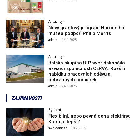
Aktuality
Nový grantový program Národního
muzea podpoří Philip Morris
admin
-
14.4.2025
Aktuality
Italská skupina U-Power dokončila
akvizici společnosti CERVA. Rozšíří
nabídku pracovních oděvů a
ochranných pomůcek
admin
-
24.3.2026
ZAJÍMAVOSTI
Bydlení
Flexibilní, nebo pevná cena elektřiny:
Která je lepší?
svet v obraze
-
18.2.2025