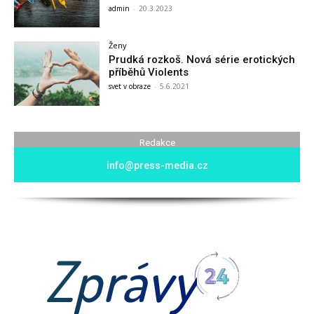
admin
-
20.3.2023
Ženy
Prudká rozkoš. Nová série erotických
příběhů Violents
svet v obraze
-
5.6.2021
Redakce
info@press-media.cz
Zprávy