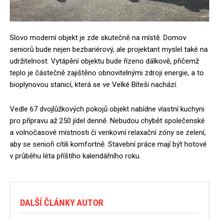
Slovo moderní objekt je zde skutečně na místě. Domov
seniorů bude nejen bezbariérový, ale projektant myslel také na
udržitelnost. Vytápění objektu bude řízeno dálkově, přičemž
teplo je částečně zajištěno obnovitelnými zdroji energie, a to
bioplynovou stanicí, která se ve Velké Bíteši nachází.
Vedle 67 dvojlůžkových pokojů objekt nabídne vlastní kuchyni
pro přípravu až 250 jídel denně. Nebudou chybět společenské
a volnočasové místnosti či venkovní relaxační zóny se zelení,
aby se senioři cítili komfortně. Stavební práce mají být hotové
v průběhu léta příštího kalendářního roku.
DALŠÍ ČLÁNKY AUTOR