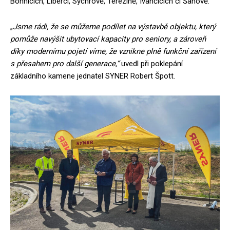
Bohnicích, Liberci, Sychrově, Terezíně, Ivančicích či Šanově.
„
Jsme rádi, že se můžeme podílet na výstavbě objektu, který
pomůže navýšit ubytovací kapacity pro seniory, a zároveň
díky modernímu pojetí víme, že vznikne plně funkční zařízení
s přesahem pro další generace,“
uvedl při poklepání
základního kamene jednatel SYNER Robert Špott.