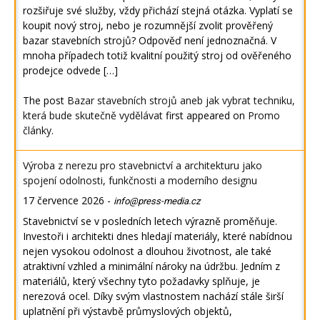
rozšiřuje své služby, vždy přichází stejná otázka. Vyplatí se
koupit nový stroj, nebo je rozumnější zvolit prověřený
bazar stavebních strojů? Odpověď není jednoznačná. V
mnoha případech totiž kvalitní použitý stroj od ověřeného
prodejce odvede […]
The post
Bazar stavebních strojů aneb jak vybrat techniku,
která bude skutečně vydělávat
first appeared on
Promo
články
.
Výroba z nerezu pro stavebnictví a architekturu jako
spojení odolnosti, funkčnosti a moderního designu
17 července 2026
-
info@press-media.cz
Stavebnictví se v posledních letech výrazně proměňuje.
Investoři i architekti dnes hledají materiály, které nabídnou
nejen vysokou odolnost a dlouhou životnost, ale také
atraktivní vzhled a minimální nároky na údržbu. Jedním z
materiálů, který všechny tyto požadavky splňuje, je
nerezová ocel. Díky svým vlastnostem nachází stále širší
uplatnění při výstavbě průmyslových objektů,