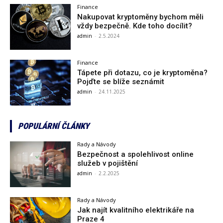
Finance
Nakupovat kryptoměny bychom měli
vždy bezpečně. Kde toho docílit?
admin
-
2.5.2024
Finance
Tápete při dotazu, co je kryptoměna?
Pojďte se blíže seznámit
admin
-
24.11.2025
POPULÁRNÍ ČLÁNKY
Rady a Návody
Bezpečnost a spolehlivost online
služeb v pojištění
admin
-
2.2.2025
Rady a Návody
Jak najít kvalitního elektrikáře na
Praze 4