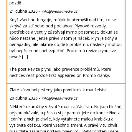
pozdě
21 dubna 2026
-
info@press-media.cz
Když všechno funguje, málokdo přemýšlí nad tím, co se
skrývá za zdí nebo pod podlahou. Plynové rozvody,
spotřebiče a ventily zůstávají mimo pozornost, dokud se
něco nestane. Jenže právě v tom je háček. Plyn je tichý a
nenápadný, ale jakmile dojde k problému, následky mohou
být nepříjemné i nebezpečné. Proto má revize plynu své
pevné […]
The post
Revize plynu jako prevence problémů, které
nechceš řešit pozdě
first appeared on
Promo články
.
Zlaté zásnubní prsteny jako první krok k manželství
20 dubna 2026
-
info@press-media.cz
Některé okamžiky v životě mají zvláštní sílu. Nejsou hlučné,
nejsou okázalé, a přesto si je pamatujete do konce života.
Jedním z nich je chvíle, kdy vytáhnete malou krabičku a
vyslovíte otázku, která všechno změní. A právě v tu chvíli
hrají zlaté zásnubní prsteny hlavní roli. Výběr prstenu není