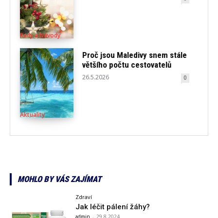
Rady a Návody
Proč jsou Maledivy snem stále
většího počtu cestovatelů
26.5.2026
0
Aktuality
MOHLO BY VÁS ZAJÍMAT
Zdraví
Jak léčit pálení žáhy?
admin
-
29.8.2024