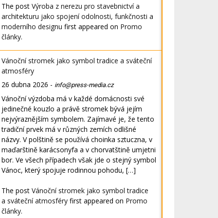
The post
Výroba z nerezu pro stavebnictví a
architekturu jako spojení odolnosti, funkčnosti a
moderního designu
first appeared on
Promo
články
.
Vánoční stromek jako symbol tradice a sváteční
atmosféry
26 dubna 2026
-
info@press-media.cz
Vánoční výzdoba má v každé domácnosti své
jedinečné kouzlo a právě stromek bývá jejím
nejvýraznějším symbolem. Zajímavé je, že tento
tradiční prvek má v různých zemích odlišné
názvy. V polštině se používá choinka sztuczna, v
maďarštině karácsonyfa a v chorvatštině umjetni
bor. Ve všech případech však jde o stejný symbol
Vánoc, který spojuje rodinnou pohodu, […]
The post
Vánoční stromek jako symbol tradice
a sváteční atmosféry
first appeared on
Promo
články
.