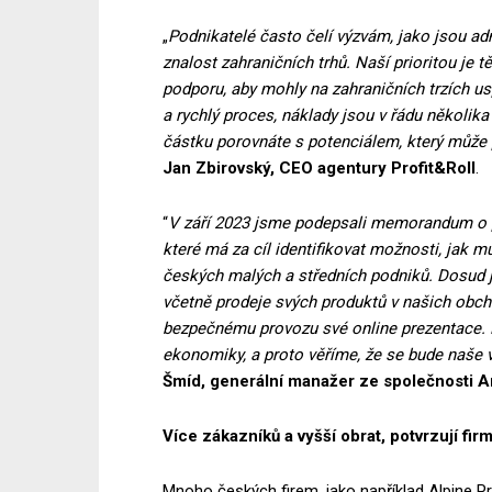
„
Podnikatelé často čelí výzvám, jako jsou admi
znalost zahraničních trhů. Naší prioritou je
podporu, aby mohly na zahraničních trzích u
a rychlý proces, náklady jsou
v řádu několika 
částku porovnáte s potenciálem, který může př
Jan Zbirovský, CEO agentury Profit&Roll
.
“
V září 2023 jsme podepsali memorandum o 
které má za cíl identifikovat možnosti, jak m
českých malých a středních podniků. Dosud již
včetně prodeje svých produktů v našich obch
bezpečnému provozu své online prezentace. M
ekonomiky, a proto věříme, že se bude naše 
Šmíd, generální manažer ze společnosti
Více zákazníků a vyšší obrat, potvrzují fir
Mnoho českých firem, jako například Alpine Pr