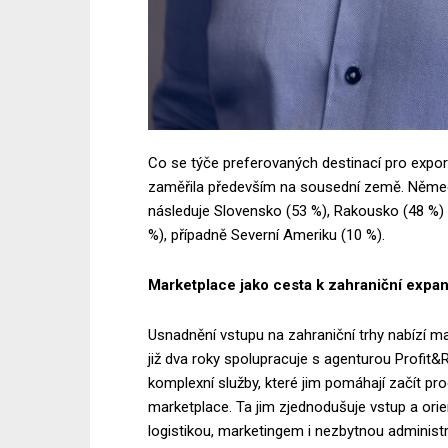
Co se týče preferovaných destinací pro export
zaměřila především na sousední země. Německ
následuje Slovensko (53 %), Rakousko (48 %) 
%), případně Severní Ameriku (10 %).
Marketplace jako cesta k zahraniční expa
Usnadnění vstupu na zahraniční trhy nabízí 
již dva roky spolupracuje s agenturou Profit&
komplexní služby, které jim pomáhají začít pr
marketplace. Ta jim zjednodušuje vstup a ori
logistikou, marketingem i nezbytnou administr