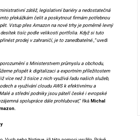
nistrativní zátěž, legislativní bariéry a nedostatečná
 těmto překážkám čelit a poskytnout firmám potřebnou
spět. Vstup přes Amazon na nové trhy je poměrně levný
desítek tisíc podle velikosti portfolia. Když si tuto
inést prodej v zahraničí, je to zanedbatelné.,“
uvedl
porozumění s Ministerstvem průmyslu a obchodu,
ůžeme přispět k digitalizaci a exportním příležitostem
 více než 3 tisíce z nich využívá řadu našich služeb,
odech a využívání cloudu AWS k efektivnímu a
alé a střední podniky jsou páteří české i evropské
vzájemná spolupráce dále prohlubovat,
” říká
Michal
 Amazon.
my
o, Vuch nebo Notique, již této pomoci využilo. Právě