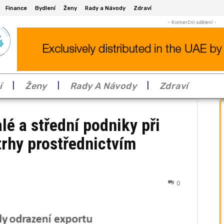
Finance
Bydlení
Ženy
Rady a Návody
Zdraví
- Komerční sdělení -
í
Ženy
Rady A Návody
Zdraví
é a střední podniky při
trhy prostřednictvím
0