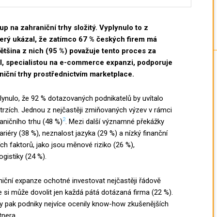
up na zahraniční trhy složitý. Vyplynulo to z
terý ukázal, že zatímco 67 % českých firem má
ětšina z nich (95 %) považuje tento proces za
ll, specialistou na e-commerce expanzi, podporuje
aniční trhy prostřednictvím marketplace.
nulo, že 92 % dotazovaných podnikatelů by uvítalo
trzích. Jednou z nejčastěji zmiňovaných výzev v rámci
2
ničního trhu (48 %)
. Mezi další významné překážky
 bariéry (38 %), neznalost jazyka (29 %) a nízký finanční
ích faktorů, jako jsou měnové riziko (26 %),
ogistiky (24 %).
iční expanze ochotné investovat nejčastěji řádově
ce si může dovolit jen každá pátá dotázaná firma (22 %).
by pak podniky nejvíce ocenily know-how zkušenějších
tnera.