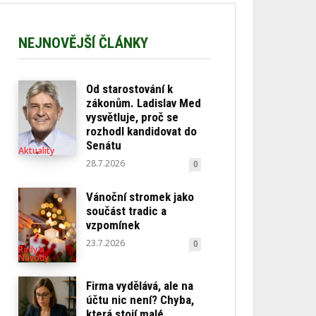
NEJNOVĚJŠÍ ČLÁNKY
Od starostování k
zákonům. Ladislav Med
vysvětluje, proč se
rozhodl kandidovat do
Senátu
Aktuality
28.7.2026
0
Vánoční stromek jako
součást tradic a
vzpomínek
23.7.2026
0
Rady a
Návody
Firma vydělává, ale na
účtu nic není? Chyba,
která stojí malé