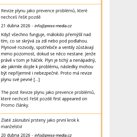
Revize plynu jako prevence problémů, které
nechceš řešit pozdě
21 dubna 2026
-
info@press-media.cz
Když všechno funguje, málokdo přemýšlí nad
tím, co se skrývá za zdí nebo pod podlahou.
Plynové rozvody, spotřebiče a ventily zůstávají
mimo pozornost, dokud se něco nestane. Jenže
právě v tom je háček. Plyn je tichý a nenápadný,
ale jakmile dojde k problému, následky mohou
být nepříjemné i nebezpečné. Proto má revize
plynu své pevné […]
The post
Revize plynu jako prevence problémů,
které nechceš řešit pozdě
first appeared on
Promo články
.
Zlaté zásnubní prsteny jako první krok k
manželství
20 dubna 2026
-
info@press-media.cz