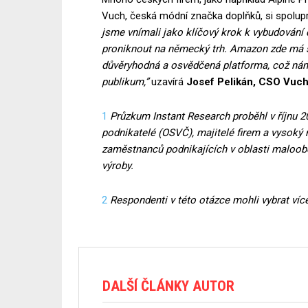
Vuch, česká módní značka doplňků, si spolupr
jsme vnímali jako klíčový krok k vybudování 
proniknout na německý trh. Amazon zde má s
důvěryhodná a osvědčená platforma, což nám 
publikum,”
uzavírá
Josef Pelikán, CSO Vuc
1
Průzkum Instant Research proběhl v říjnu 2
podnikatelé (OSVČ), majitelé firem a vysoký
zaměstnanců podnikajících v oblasti maloob
výroby.
2
Respondenti v této otázce mohli vybrat víc
DALŠÍ ČLÁNKY AUTOR