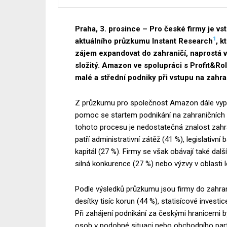
Praha, 3. prosince – Pro české firmy je vst
1
aktuálního průzkumu Instant Research
, k
zájem expandovat do zahraničí, naprostá v
složitý. Amazon ve spolupráci s Profit&Ro
malé a střední podniky při vstupu na zahr
Z průzkumu pro společnost Amazon dále vyply
pomoc se startem podnikání na zahraničních 
tohoto procesu je nedostatečná znalost zahra
patří administrativní zátěž (41 %), legislativní
kapitál (27 %). Firmy se však obávají také dalš
silná konkurence (27 %) nebo výzvy v oblasti l
Podle výsledků průzkumu jsou firmy do zahran
desítky tisíc korun (44 %), statisícové investi
Při zahájení podnikání za českými hranicemi 
osob v podobné situaci nebo obchodního par