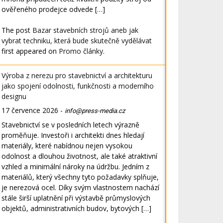
ověřeného prodejce odvede […]
The post
Bazar stavebních strojů aneb jak
vybrat techniku, která bude skutečně vydělávat
first appeared on
Promo články
.
Výroba z nerezu pro stavebnictví a architekturu
jako spojení odolnosti, funkčnosti a moderního
designu
17 července 2026
-
info@press-media.cz
Stavebnictví se v posledních letech výrazně
proměňuje. Investoři i architekti dnes hledají
materiály, které nabídnou nejen vysokou
odolnost a dlouhou životnost, ale také atraktivní
vzhled a minimální nároky na údržbu. Jedním z
materiálů, který všechny tyto požadavky splňuje,
je nerezová ocel. Díky svým vlastnostem nachází
stále širší uplatnění při výstavbě průmyslových
objektů, administrativních budov, bytových […]