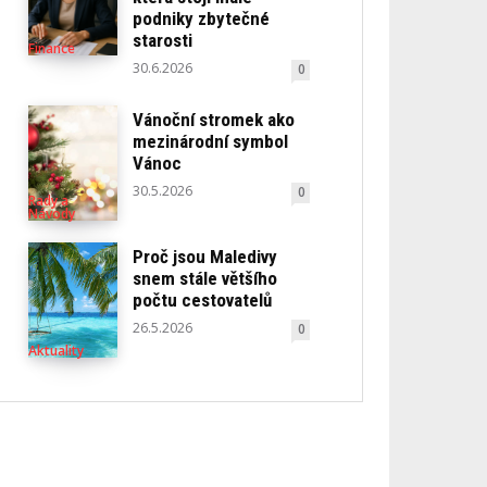
podniky zbytečné
starosti
Finance
30.6.2026
0
Vánoční stromek ako
mezinárodní symbol
Vánoc
30.5.2026
0
Rady a
Návody
Proč jsou Maledivy
snem stále většího
počtu cestovatelů
26.5.2026
0
Aktuality