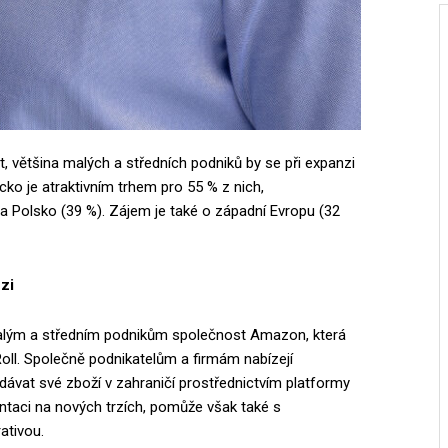
, většina malých a středních podniků by se při expanzi
o je atraktivním trhem pro 55 % z nich,
a Polsko (39 %). Zájem je také o západní Evropu (32
nzi
malým a středním podnikům společnost Amazon, která
Roll. Společně podnikatelům a firmám nabízejí
odávat své zboží v zahraničí prostřednictvím platformy
entaci na nových trzích, pomůže však také s
ativou.