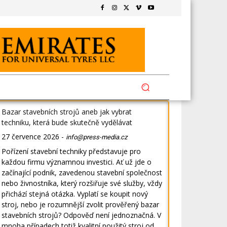
Bazar stavebních strojů aneb jak vybrat
techniku, která bude skutečně vydělávat
27 července 2026
-
info@press-media.cz
Pořízení stavební techniky představuje pro
každou firmu významnou investici. Ať už jde o
začínající podnik, zavedenou stavební společnost
nebo živnostníka, který rozšiřuje své služby, vždy
přichází stejná otázka. Vyplatí se koupit nový
stroj, nebo je rozumnější zvolit prověřený bazar
stavebních strojů? Odpověď není jednoznačná. V
mnoha případech totiž kvalitní použitý stroj od