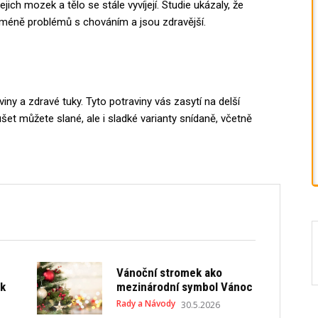
ejich mozek a tělo se stále vyvíjejí. Studie ukázaly, že
ají méně problémů s chováním a jsou zdravější.
oviny a zdravé tuky. Tyto potraviny vás zasytí na delší
šet můžete slané, ale i sladké varianty snídaně, včetně
Vánoční stromek ako
ek
mezinárodní symbol Vánoc
Rady a Návody
30.5.2026