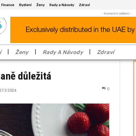
Finance
Bydlení
Ženy
Rady a Návody
Zdraví
- Komerční sdělení -
í
Ženy
Rady A Návody
Zdraví
daně důležitá
0
27.3.2024