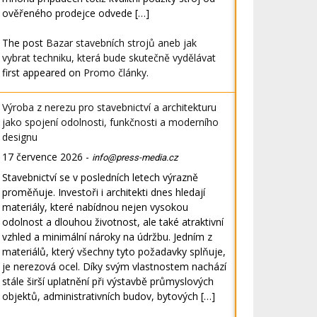
ověřeného prodejce odvede […]
The post
Bazar stavebních strojů aneb jak
vybrat techniku, která bude skutečně vydělávat
first appeared on
Promo články
.
Výroba z nerezu pro stavebnictví a architekturu
jako spojení odolnosti, funkčnosti a moderního
designu
17 července 2026
-
info@press-media.cz
Stavebnictví se v posledních letech výrazně
proměňuje. Investoři i architekti dnes hledají
materiály, které nabídnou nejen vysokou
odolnost a dlouhou životnost, ale také atraktivní
vzhled a minimální nároky na údržbu. Jedním z
materiálů, který všechny tyto požadavky splňuje,
je nerezová ocel. Díky svým vlastnostem nachází
stále širší uplatnění při výstavbě průmyslových
objektů, administrativních budov, bytových […]