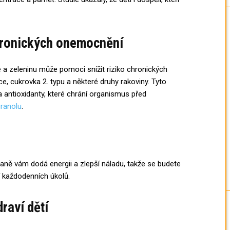
chronických onemocnění
 a zeleninu může pomoci snížit riziko chronických
e, cukrovka 2. typu a některé druhy rakoviny. Tyto
 a antioxidanty, které chrání organismus před
ranolu
.
aně vám dodá energii a zlepší náladu, takže se budete
ní každodenních úkolů.
draví dětí