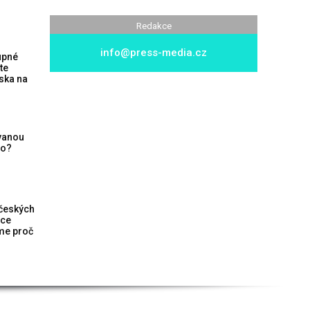
Redakce
info@press-media.cz
upné
te
ska na
vanou
no?
 českých
íce
me proč