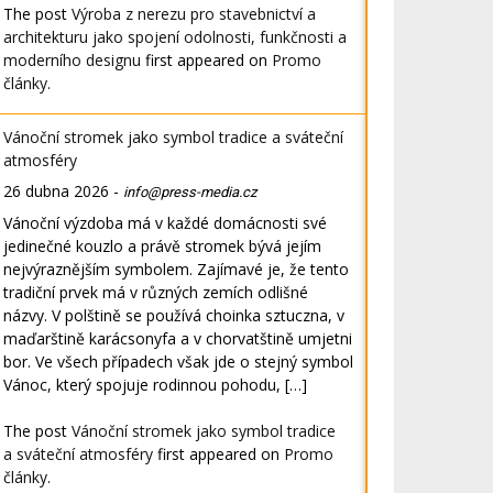
The post
Výroba z nerezu pro stavebnictví a
architekturu jako spojení odolnosti, funkčnosti a
moderního designu
first appeared on
Promo
články
.
Vánoční stromek jako symbol tradice a sváteční
atmosféry
26 dubna 2026
-
info@press-media.cz
Vánoční výzdoba má v každé domácnosti své
jedinečné kouzlo a právě stromek bývá jejím
nejvýraznějším symbolem. Zajímavé je, že tento
tradiční prvek má v různých zemích odlišné
názvy. V polštině se používá choinka sztuczna, v
maďarštině karácsonyfa a v chorvatštině umjetni
bor. Ve všech případech však jde o stejný symbol
Vánoc, který spojuje rodinnou pohodu, […]
The post
Vánoční stromek jako symbol tradice
a sváteční atmosféry
first appeared on
Promo
články
.