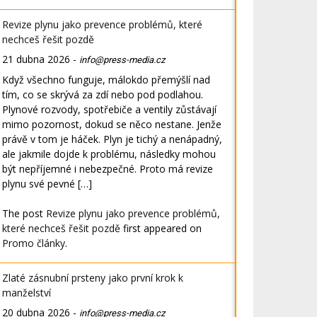
Revize plynu jako prevence problémů, které
nechceš řešit pozdě
21 dubna 2026
-
info@press-media.cz
Když všechno funguje, málokdo přemýšlí nad
tím, co se skrývá za zdí nebo pod podlahou.
Plynové rozvody, spotřebiče a ventily zůstávají
mimo pozornost, dokud se něco nestane. Jenže
právě v tom je háček. Plyn je tichý a nenápadný,
ale jakmile dojde k problému, následky mohou
být nepříjemné i nebezpečné. Proto má revize
plynu své pevné […]
The post
Revize plynu jako prevence problémů,
které nechceš řešit pozdě
first appeared on
Promo články
.
Zlaté zásnubní prsteny jako první krok k
manželství
20 dubna 2026
-
info@press-media.cz