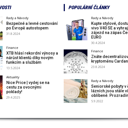
VOSTI
POPULÁRNÍ ČLÁNKY
Rady a Návody
Rady a Návody
Bezpečné a levné cestování
Kupte stylové, dost
po Evropě autostopem
vivo V40 SE a vyhraj
zájezd na zápas Če
31.8.2024
EURO
30.4.2024
Finance
Finance
XTB hlásí rekordní výnosy a
Znáte decentralizo
nárůst klientů díky novým
kryptoměnu Carda
funkcím a službám
23.8.2024
13.5.2024
Aktuality
Rady a Návody
Nice Price | vydej se na
Seniorské pobyty v
cestu za ovocnými
lázních jsou stále v
poklady!
oblíbené. Prozradí
29.4.2025
5.9.2022