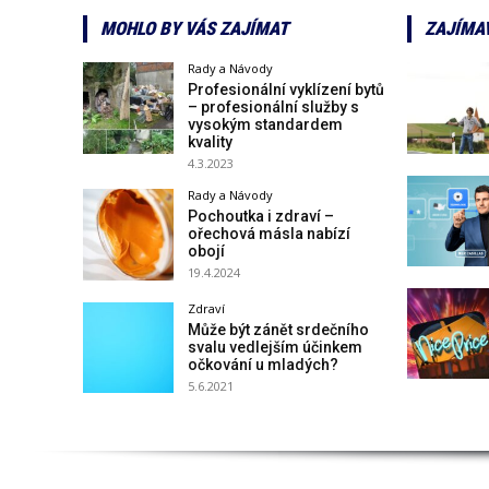
MOHLO BY VÁS ZAJÍMAT
ZAJÍMA
Rady a Návody
Profesionální vyklízení bytů
– profesionální služby s
vysokým standardem
kvality
4.3.2023
Rady a Návody
Pochoutka i zdraví –
ořechová másla nabízí
obojí
19.4.2024
Zdraví
Může být zánět srdečního
svalu vedlejším účinkem
očkování u mladých?
5.6.2021