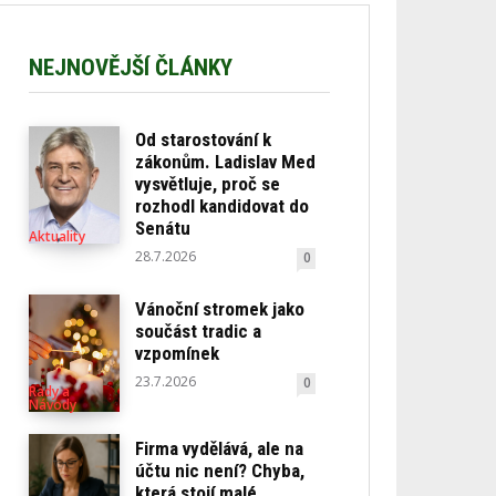
NEJNOVĚJŠÍ ČLÁNKY
Od starostování k
zákonům. Ladislav Med
vysvětluje, proč se
rozhodl kandidovat do
Senátu
Aktuality
28.7.2026
0
Vánoční stromek jako
součást tradic a
vzpomínek
23.7.2026
0
Rady a
Návody
Firma vydělává, ale na
účtu nic není? Chyba,
která stojí malé