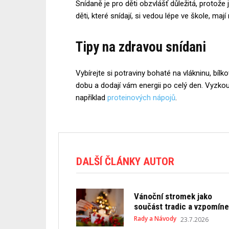
Snídaně je pro děti obzvlášť důležitá, protože j
děti, které snídají, si vedou lépe ve škole, m
Tipy na zdravou snídani
Vybírejte si potraviny bohaté na vlákninu, bílk
dobu a dodají vám energii po celý den. Vyzkou
například
proteinových nápojů
.
DALŠÍ ČLÁNKY AUTOR
Vánoční stromek jako
součást tradic a vzpomín
Rady a Návody
23.7.2026