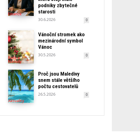
podniky zbytečné
starosti
Finance
30.6.2026
0
Vánoční stromek ako
mezinárodní symbol
Vánoc
30.5.2026
0
Rady a
Návody
Proč jsou Maledivy
snem stále většího
počtu cestovatelů
26.5.2026
0
Aktuality