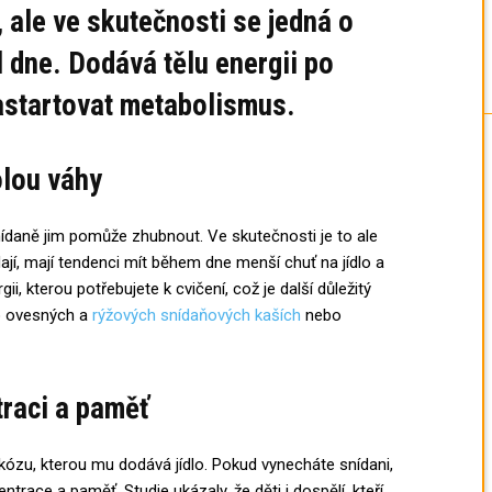
 ale ve skutečnosti se jedná o
el dne. Dodává tělu energii po
startovat metabolismus.
olou váhy
ídaně jim pomůže zhubnout. Ve skutečnosti je to ale
ídají, mají tendenci mít během dne menší chuť na jídlo a
i, kterou potřebujete k cvičení, což je další důležitý
po ovesných a
rýžových snídaňových kaších
nebo
traci a paměť
ózu, kterou mu dodává jídlo. Pokud vynecháte snídani,
ntrace a paměť. Studie ukázaly, že děti i dospělí, kteří