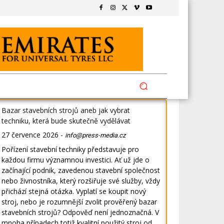
Bazar stavebních strojů aneb jak vybrat
techniku, která bude skutečně vydělávat
27 července 2026
-
info@press-media.cz
Pořízení stavební techniky představuje pro
každou firmu významnou investici. Ať už jde o
začínající podnik, zavedenou stavební společnost
nebo živnostníka, který rozšiřuje své služby, vždy
přichází stejná otázka. Vyplatí se koupit nový
stroj, nebo je rozumnější zvolit prověřený bazar
stavebních strojů? Odpověď není jednoznačná. V
mnoha případech totiž kvalitní použitý stroj od