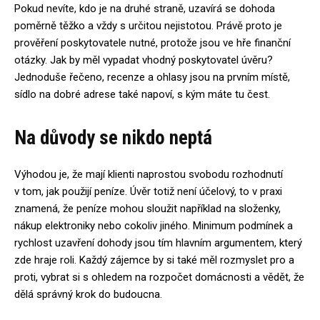
Pokud nevíte, kdo je na druhé straně, uzavírá se dohoda
poměrně těžko a vždy s určitou nejistotou. Právě proto je
prověření poskytovatele nutné, protože jsou ve hře finanční
otázky. Jak by měl vypadat vhodný poskytovatel úvěru?
Jednoduše řečeno, recenze a ohlasy jsou na prvním místě,
sídlo na dobré adrese také napoví, s kým máte tu čest.
Na důvody se nikdo neptá
Výhodou je, že mají klienti naprostou svobodu rozhodnutí
v tom, jak použijí peníze. Úvěr totiž není účelový, to v praxi
znamená, že peníze mohou sloužit například na složenky,
nákup elektroniky nebo cokoliv jiného. Minimum podmínek a
rychlost uzavření dohody jsou tím hlavním argumentem, který
zde hraje roli. Každý zájemce by si také měl rozmyslet pro a
proti, vybrat si s ohledem na rozpočet domácnosti a vědět, že
dělá správný krok do budoucna.