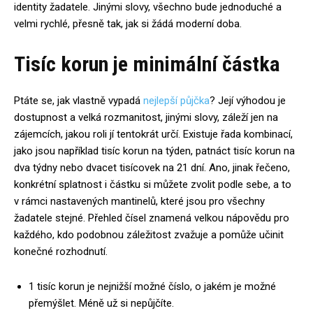
identity žadatele. Jinými slovy, všechno bude jednoduché a
velmi rychlé, přesně tak, jak si žádá moderní doba.
Tisíc korun je minimální částka
Ptáte se, jak vlastně vypadá
nejlepší půjčka
? Její výhodou je
dostupnost a velká rozmanitost, jinými slovy, záleží jen na
zájemcích, jakou roli jí tentokrát určí. Existuje řada kombinací,
jako jsou například tisíc korun na týden, patnáct tisíc korun na
dva týdny nebo dvacet tisícovek na 21 dní. Ano, jinak řečeno,
konkrétní splatnost i částku si můžete zvolit podle sebe, a to
v rámci nastavených mantinelů, které jsou pro všechny
žadatele stejné. Přehled čísel znamená velkou nápovědu pro
každého, kdo podobnou záležitost zvažuje a pomůže učinit
konečné rozhodnutí.
1 tisíc korun je nejnižší možné číslo, o jakém je možné
přemýšlet. Méně už si nepůjčíte.