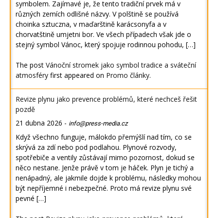
symbolem. Zajímavé je, že tento tradiční prvek má v
různých zemích odlišné názvy. V polštině se používá
choinka sztuczna, v maďarštině karácsonyfa a v
chorvatštině umjetni bor. Ve všech případech však jde o
stejný symbol Vánoc, který spojuje rodinnou pohodu, […]
The post
Vánoční stromek jako symbol tradice a sváteční
atmosféry
first appeared on
Promo články
.
Revize plynu jako prevence problémů, které nechceš řešit
pozdě
21 dubna 2026
-
info@press-media.cz
Když všechno funguje, málokdo přemýšlí nad tím, co se
skrývá za zdí nebo pod podlahou. Plynové rozvody,
spotřebiče a ventily zůstávají mimo pozornost, dokud se
něco nestane. Jenže právě v tom je háček. Plyn je tichý a
nenápadný, ale jakmile dojde k problému, následky mohou
být nepříjemné i nebezpečné. Proto má revize plynu své
pevné […]