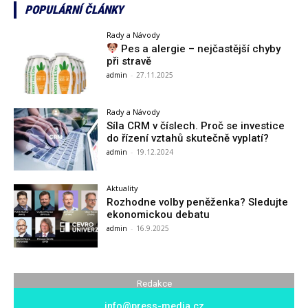
POPULÁRNÍ ČLÁNKY
Rady a Návody
Pes a alergie – nejčastější chyby
při stravě
admin
-
27.11.2025
Rady a Návody
Síla CRM v číslech. Proč se investice
do řízení vztahů skutečně vyplatí?
admin
-
19.12.2024
Aktuality
Rozhodne volby peněženka? Sledujte
ekonomickou debatu
admin
-
16.9.2025
Redakce
info@press-media.cz