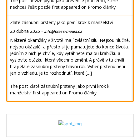
The post
Revize plynu jako prevence problémů, které
nechceš řešit pozdě
first appeared on
Promo články
.
Zlaté zásnubní prsteny jako první krok k manželství
20 dubna 2026
-
info@press-media.cz
Některé okamžiky v životě mají zvláštní sílu. Nejsou hlučné,
nejsou okázalé, a přesto si je pamatujete do konce života.
Jedním z nich je chvíle, kdy vytáhnete malou krabičku a
vyslovíte otázku, která všechno změní. A právě v tu chvíli
hrají zlaté zásnubní prsteny hlavní roli. Výběr prstenu není
jen o vzhledu. Je to rozhodnutí, které […]
The post
Zlaté zásnubní prsteny jako první krok k
manželství
first appeared on
Promo články
.