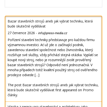
Bazar stavebních strojů aneb jak vybrat techniku, která
bude skutečně vydělávat
27 července 2026
-
info@press-media.cz
Pořízení stavební techniky představuje pro každou firmu
významnou investici. Ať už jde o začínající podnik,
zavedenou stavební společnost nebo živnostníka, který
rozšiřuje své služby, vždy přichází stejná otázka. Vyplatí se
koupit nový stroj, nebo je rozumnější zvolit prověřený
bazar stavebních strojů? Odpověď není jednoznačná. V
mnoha případech totiž kvalitní použitý stroj od ověřeného
prodejce odvede […]
The post
Bazar stavebních strojů aneb jak vybrat techniku,
která bude skutečně vydělávat
first appeared on
Promo
články
.
Výroba z nerezu pro stavebnictví a architekturu jako