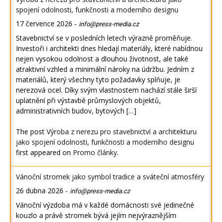
spojení odolnosti, funkčnosti a moderního designu
17 července 2026
-
info@press-media.cz
Stavebnictví se v posledních letech výrazně proměňuje.
Investoři i architekti dnes hledají materiály, které nabídnou
nejen vysokou odolnost a dlouhou životnost, ale také
atraktivní vzhled a minimální nároky na údržbu. Jedním z
materiálů, který všechny tyto požadavky splňuje, je
nerezová ocel. Díky svým vlastnostem nachází stále širší
uplatnění při výstavbě průmyslových objektů,
administrativních budov, bytových […]
The post
Výroba z nerezu pro stavebnictví a architekturu
jako spojení odolnosti, funkčnosti a moderního designu
first appeared on
Promo články
.
Vánoční stromek jako symbol tradice a sváteční atmosféry
26 dubna 2026
-
info@press-media.cz
Vánoční výzdoba má v každé domácnosti své jedinečné
kouzlo a právě stromek bývá jejím nejvýraznějším