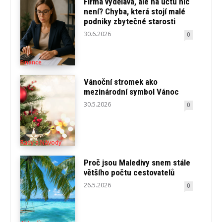
Firma vydělává, ale na účtu nic
není? Chyba, která stojí malé
podniky zbytečné starosti
30.6.2026
0
Finance
Vánoční stromek ako
mezinárodní symbol Vánoc
30.5.2026
0
Rady a Návody
Proč jsou Maledivy snem stále
většího počtu cestovatelů
26.5.2026
0