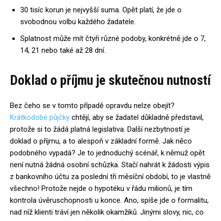
30 tisíc korun je nejvyšší suma. Opět platí, že jde o
svobodnou volbu každého žadatele.
Splatnost může mít čtyři různé podoby, konkrétně jde o 7,
14, 21 nebo také až 28 dní.
Doklad o příjmu je skutečnou nutností
Bez čeho se v tomto případě opravdu nelze obejít?
Krátkodobé půjčky
chtějí, aby se žadatel důkladně představil,
protože si to žádá platná legislativa. Další nezbytností je
doklad o příjmu, a to alespoň v základní formě. Jak něco
podobného vypadá? Je to jednoduchý scénář, k němuž opět
není nutná žádná osobní schůzka. Stačí nahrát k žádosti výpis
z bankovního účtu za poslední tři měsíční období, to je vlastně
všechno! Protože nejde o hypotéku v řádu milionů, je tím
kontrola úvěruschopnosti u konce. Ano, spíše jde o formalitu,
nad níž klienti tráví jen několik okamžiků. Jinými slovy, nic, co