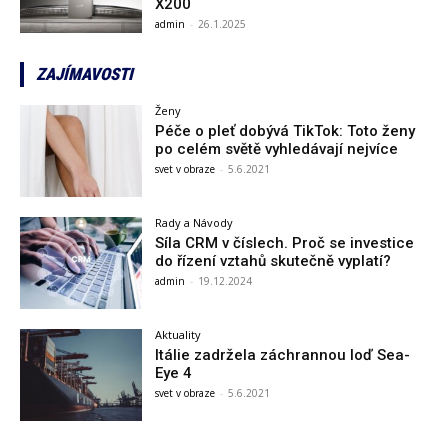
X200
admin
-
26.1.2025
ZAJÍMAVOSTI
Ženy
Péče o pleť dobývá TikTok: Toto ženy
po celém světě vyhledávají nejvíce
svet v obraze
-
5.6.2021
Rady a Návody
Síla CRM v číslech. Proč se investice
do řízení vztahů skutečně vyplatí?
admin
-
19.12.2024
Aktuality
Itálie zadržela záchrannou loď Sea-
Eye 4
svet v obraze
-
5.6.2021