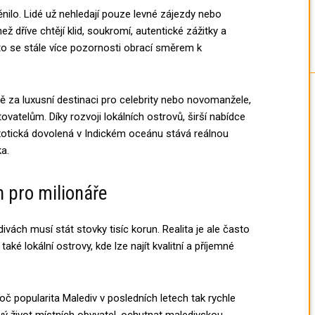
nilo. Lidé už nehledají pouze levné zájezdy nebo
ž dříve chtějí klid, soukromí, autentické zážitky a
to se stále více pozornosti obrací směrem k
ě za luxusní destinaci pro celebrity nebo novomanžele,
atelům. Díky rozvoji lokálních ostrovů, širší nabídce
otická dovolená v Indickém oceánu stává reálnou
ka.
n pro milionáře
ivách musí stát stovky tisíc korun. Realita je ale často
také lokální ostrovy, kde lze najít kvalitní a příjemné
oč popularita Malediv v posledních letech tak rychle
vý život místních obyvatel, ochutnat maledivskou