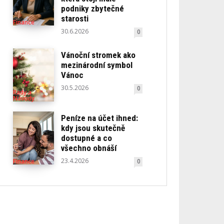
podniky zbytečné
starosti
Finance
30.6.2026
0
Vánoční stromek ako
mezinárodní symbol
Vánoc
30.5.2026
0
Rady a
Návody
Peníze na účet ihned:
kdy jsou skutečně
dostupné a co
všechno obnáší
23.4.2026
0
Finance