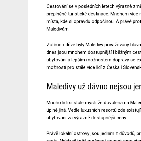
Cestování se v posledních letech výrazně změ
přeplněné turistické destinace. Mnohem více ne
místa, kde si opravdu odpočinou. A právě pro
Maledivám.
Zatímco dříve byly Maledivy považovány hlavn
dnes jsou mnohem dostupnější i běžným cestov
ubytování a lepším možnostem dopravy se ex
možností pro stále více lidí z Česka i Slovens
Maledivy už dávno nejsou je
Mnoho lidí si stále myslí, že dovolená na Maled
úplně jiná. Vedle luxusních resortů zde existují 
ubytování za výrazně dostupnější ceny.
Právě lokální ostrovy jsou jedním z důvodů, pr
roste. Nabízejí totiž možnost poznat opravdo