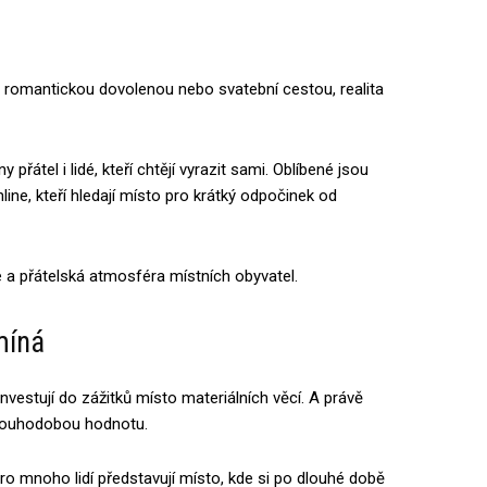
s romantickou dovolenou nebo svatební cestou, realita
 přátel i lidé, kteří chtějí vyrazit sami. Oblíbené jsou
line, kteří hledají místo pro krátký odpočinek od
 a přátelská atmosféra místních obyvatel.
míná
 investují do zážitků místo materiálních věcí. A právě
 dlouhodobou hodnotu.
Pro mnoho lidí představují místo, kde si po dlouhé době