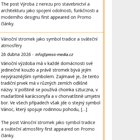
The post
Výroba z nerezu pro stavebnictví a
architekturu jako spojení odolnosti, funkčnosti a
moderního designu
first appeared on
Promo
články
.
Vánoční stromek jako symbol tradice a sváteční
atmosféry
26 dubna 2026
-
info@press-media.cz
Vánoční výzdoba má v každé domácnosti své
jedinečné kouzlo a právě stromek bývá jejím
nejvýraznějším symbolem. Zajímavé je, že tento
tradiční prvek má v různých zemích odlišné
názvy. V polštině se používá choinka sztuczna, v
maďarštině karácsonyfa a v chorvatštině umjetni
bor. Ve všech případech však jde o stejný symbol
Vánoc, který spojuje rodinnou pohodu, […]
The post
Vánoční stromek jako symbol tradice
a sváteční atmosféry
first appeared on
Promo
články
.