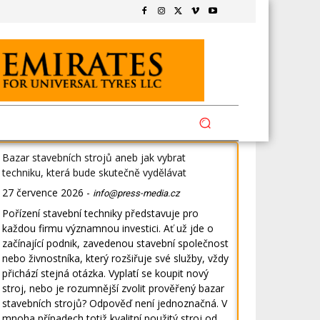
Bazar stavebních strojů aneb jak vybrat
techniku, která bude skutečně vydělávat
27 července 2026
-
info@press-media.cz
Pořízení stavební techniky představuje pro
každou firmu významnou investici. Ať už jde o
začínající podnik, zavedenou stavební společnost
nebo živnostníka, který rozšiřuje své služby, vždy
přichází stejná otázka. Vyplatí se koupit nový
stroj, nebo je rozumnější zvolit prověřený bazar
stavebních strojů? Odpověď není jednoznačná. V
mnoha případech totiž kvalitní použitý stroj od