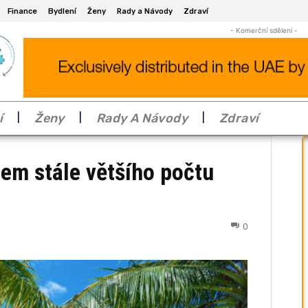
Finance
Bydlení
Ženy
Rady a Návody
Zdraví
- Komerční sdělení -
í
Ženy
Rady A Návody
Zdraví
em stále většího počtu
0