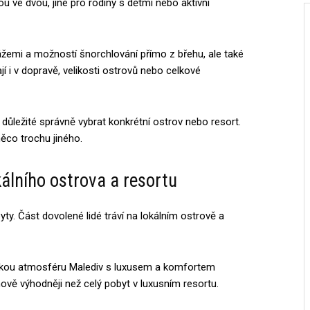
u ve dvou, jiné pro rodiny s dětmi nebo aktivní
ážemi a možností šnorchlování přímo z břehu, ale také
jí i v dopravě, velikosti ostrovů nebo celkové
 důležité správně vybrat konkrétní ostrov nebo resort.
ěco trochu jiného.
álního ostrova a resortu
ty. Část dovolené lidé tráví na lokálním ostrově a
ickou atmosféru Malediv s luxusem a komfortem
ově výhodněji než celý pobyt v luxusním resortu.