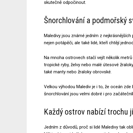
skutečně odpočinout.
Šnorchlování a podmořský sv
Maledivy jsou známé jedním z nejkrásnějších
nejen potápěči, ale také lidé, kteří chtějí jed
Na mnoha ostrovech stačí vejít několik metrů
tropické ryby, želvy nebo malé útesové žralo
také manty nebo žraloky obrovské.
Velkou výhodou Malediv je i to, že oceán zde 
šnorchlování jsou velmi dobré i pro začátečník
Každý ostrov nabízí trochu 
Jedním z důvodů, proč si lidé Maledivy tak oblí