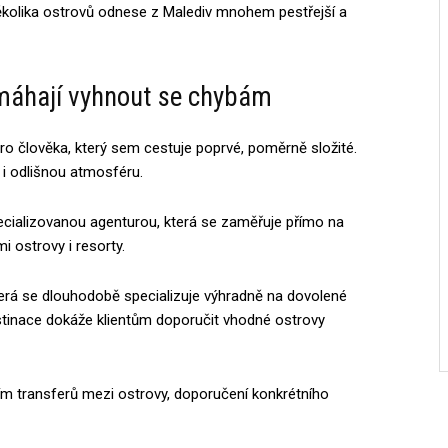
ěkolika ostrovů odnese z Malediv mnohem pestřejší a
máhají vyhnout se chybám
o člověka, který sem cestuje poprvé, poměrně složité.
 i odlišnou atmosféru.
cializovanou agenturou, která se zaměřuje přímo na
i ostrovy i resorty.
terá se dlouhodobě specializuje výhradně na dovolené
tinace dokáže klientům doporučit vhodné ostrovy
m transferů mezi ostrovy, doporučení konkrétního