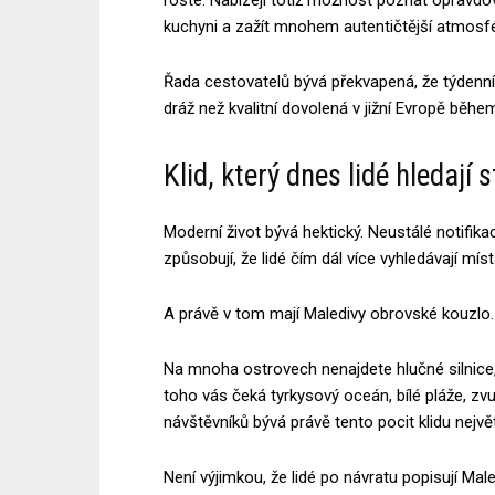
kuchyni a zažít mnohem autentičtější atmosf
Řada cestovatelů bývá překvapená, že týdenní
dráž než kvalitní dovolená v jižní Evropě běhe
Klid, který dnes lidé hledají s
Moderní život bývá hektický. Neustálé notifika
způsobují, že lidé čím dál více vyhledávají mí
A právě v tom mají Maledivy obrovské kouzlo.
Na mnoha ostrovech nenajdete hlučné silnice, 
toho vás čeká tyrkysový oceán, bílé pláže, 
návštěvníků bývá právě tento pocit klidu nejv
Není výjimkou, že lidé po návratu popisují Mal