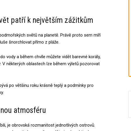
ět patří k největším zážitkům
 podmořských světů na planetě. Právě proto sem míří
noduše šnorchlovat přímo z pláže.
 do vody a během chvíle můžete vidět barevné korály,
ky. V některých oblastech lze během výletů pozorovat
bývá po většinu roku krásně teplý a podmínky pro
y.
jinou atmosféru
bili, je obrovská rozmanitost jednotlivých ostrovů.