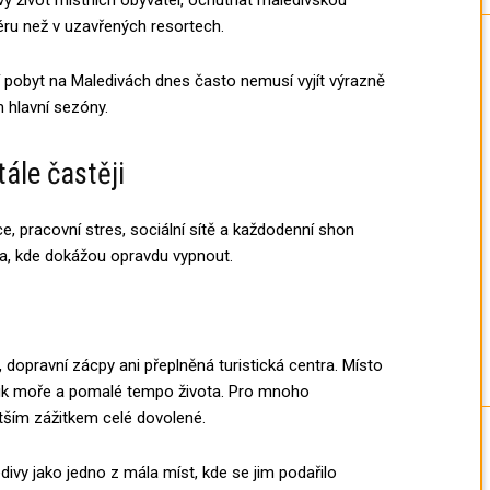
éru než v uzavřených resortech.
 pobyt na Maledivách dnes často nemusí vyjít výrazně
m hlavní sezóny.
tále častěji
ce, pracovní stres, sociální sítě a každodenní shon
sta, kde dokážou opravdu vypnout.
dopravní zácpy ani přeplněná turistická centra. Místo
zvuk moře a pomalé tempo života. Pro mnoho
ětším zážitkem celé dovolené.
edivy jako jedno z mála míst, kde se jim podařilo