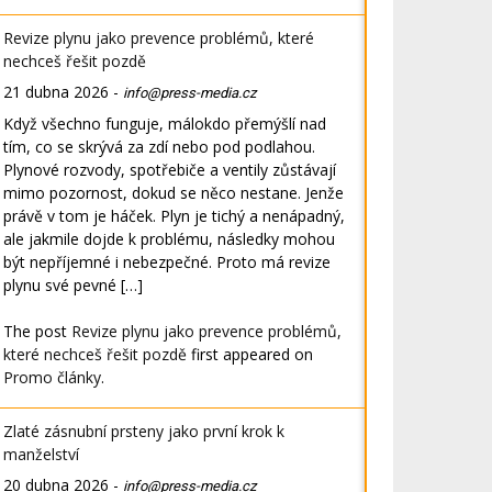
Revize plynu jako prevence problémů, které
nechceš řešit pozdě
21 dubna 2026
-
info@press-media.cz
Když všechno funguje, málokdo přemýšlí nad
tím, co se skrývá za zdí nebo pod podlahou.
Plynové rozvody, spotřebiče a ventily zůstávají
mimo pozornost, dokud se něco nestane. Jenže
právě v tom je háček. Plyn je tichý a nenápadný,
ale jakmile dojde k problému, následky mohou
být nepříjemné i nebezpečné. Proto má revize
plynu své pevné […]
The post
Revize plynu jako prevence problémů,
které nechceš řešit pozdě
first appeared on
Promo články
.
Zlaté zásnubní prsteny jako první krok k
manželství
20 dubna 2026
-
info@press-media.cz