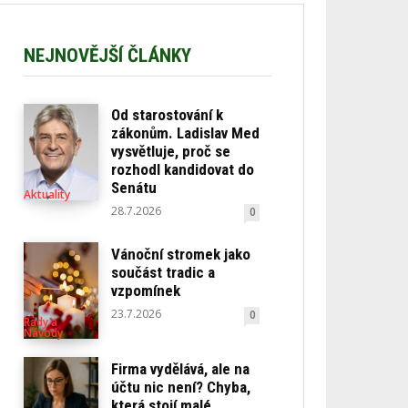
NEJNOVĚJŠÍ ČLÁNKY
Od starostování k
zákonům. Ladislav Med
vysvětluje, proč se
rozhodl kandidovat do
Senátu
Aktuality
28.7.2026
0
Vánoční stromek jako
součást tradic a
vzpomínek
23.7.2026
0
Rady a
Návody
Firma vydělává, ale na
účtu nic není? Chyba,
která stojí malé