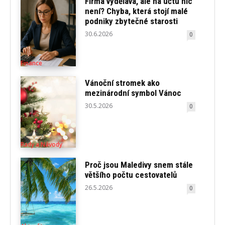
Firma vydělává, ale na účtu nic
není? Chyba, která stojí malé
podniky zbytečné starosti
30.6.2026
0
Finance
Vánoční stromek ako
mezinárodní symbol Vánoc
30.5.2026
0
Rady a Návody
Proč jsou Maledivy snem stále
většího počtu cestovatelů
26.5.2026
0