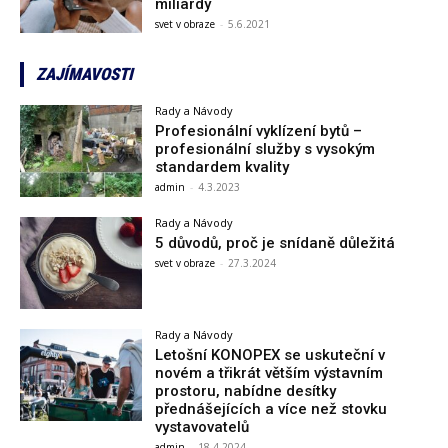
miliardy
svet v obraze
-
5.6.2021
ZAJÍMAVOSTI
Rady a Návody
Profesionální vyklízení bytů –
profesionální služby s vysokým
standardem kvality
admin
-
4.3.2023
Rady a Návody
5 důvodů, proč je snídaně důležitá
svet v obraze
-
27.3.2024
Rady a Návody
Letošní KONOPEX se uskuteční v
novém a třikrát větším výstavním
prostoru, nabídne desítky
přednášejících a více než stovku
vystavovatelů
admin
-
18.4.2024