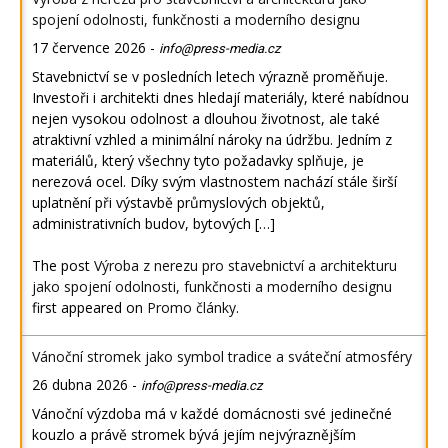
spojení odolnosti, funkčnosti a moderního designu
17 července 2026
-
info@press-media.cz
Stavebnictví se v posledních letech výrazně proměňuje.
Investoři i architekti dnes hledají materiály, které nabídnou
nejen vysokou odolnost a dlouhou životnost, ale také
atraktivní vzhled a minimální nároky na údržbu. Jedním z
materiálů, který všechny tyto požadavky splňuje, je
nerezová ocel. Díky svým vlastnostem nachází stále širší
uplatnění při výstavbě průmyslových objektů,
administrativních budov, bytových […]
The post
Výroba z nerezu pro stavebnictví a architekturu
jako spojení odolnosti, funkčnosti a moderního designu
first appeared on
Promo články
.
Vánoční stromek jako symbol tradice a sváteční atmosféry
26 dubna 2026
-
info@press-media.cz
Vánoční výzdoba má v každé domácnosti své jedinečné
kouzlo a právě stromek bývá jejím nejvýraznějším