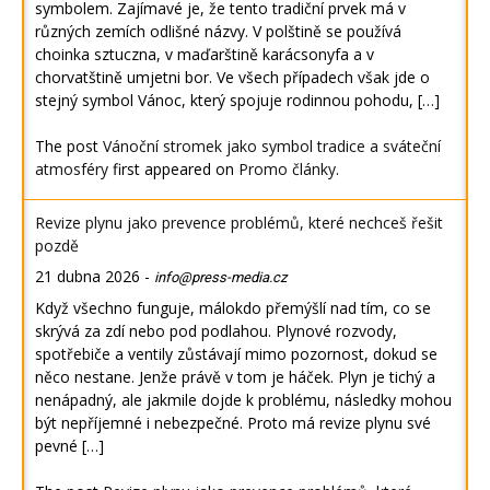
symbolem. Zajímavé je, že tento tradiční prvek má v
různých zemích odlišné názvy. V polštině se používá
choinka sztuczna, v maďarštině karácsonyfa a v
chorvatštině umjetni bor. Ve všech případech však jde o
stejný symbol Vánoc, který spojuje rodinnou pohodu, […]
The post
Vánoční stromek jako symbol tradice a sváteční
atmosféry
first appeared on
Promo články
.
Revize plynu jako prevence problémů, které nechceš řešit
pozdě
21 dubna 2026
-
info@press-media.cz
Když všechno funguje, málokdo přemýšlí nad tím, co se
skrývá za zdí nebo pod podlahou. Plynové rozvody,
spotřebiče a ventily zůstávají mimo pozornost, dokud se
něco nestane. Jenže právě v tom je háček. Plyn je tichý a
nenápadný, ale jakmile dojde k problému, následky mohou
být nepříjemné i nebezpečné. Proto má revize plynu své
pevné […]