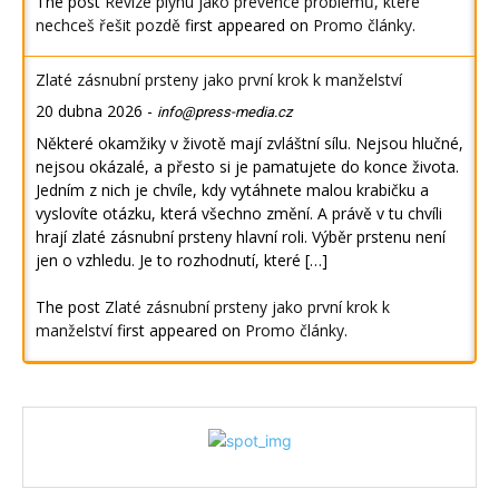
The post
Revize plynu jako prevence problémů, které
nechceš řešit pozdě
first appeared on
Promo články
.
Zlaté zásnubní prsteny jako první krok k manželství
20 dubna 2026
-
info@press-media.cz
Některé okamžiky v životě mají zvláštní sílu. Nejsou hlučné,
nejsou okázalé, a přesto si je pamatujete do konce života.
Jedním z nich je chvíle, kdy vytáhnete malou krabičku a
vyslovíte otázku, která všechno změní. A právě v tu chvíli
hrají zlaté zásnubní prsteny hlavní roli. Výběr prstenu není
jen o vzhledu. Je to rozhodnutí, které […]
The post
Zlaté zásnubní prsteny jako první krok k
manželství
first appeared on
Promo články
.