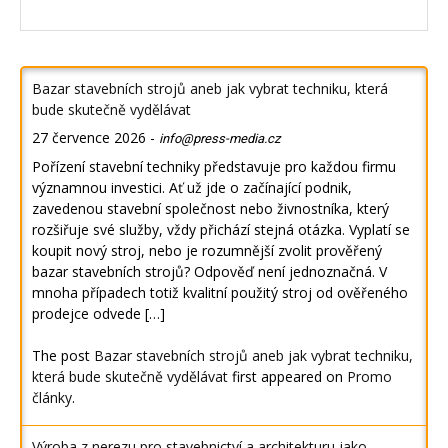
Bazar stavebních strojů aneb jak vybrat techniku, která
bude skutečně vydělávat
27 července 2026
-
info@press-media.cz
Pořízení stavební techniky představuje pro každou firmu
významnou investici. Ať už jde o začínající podnik,
zavedenou stavební společnost nebo živnostníka, který
rozšiřuje své služby, vždy přichází stejná otázka. Vyplatí se
koupit nový stroj, nebo je rozumnější zvolit prověřený
bazar stavebních strojů? Odpověď není jednoznačná. V
mnoha případech totiž kvalitní použitý stroj od ověřeného
prodejce odvede […]
The post
Bazar stavebních strojů aneb jak vybrat techniku,
která bude skutečně vydělávat
first appeared on
Promo
články
.
Výroba z nerezu pro stavebnictví a architekturu jako