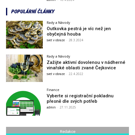
POPULÁRNÍ ČLÁNKY
Rady a Návody
Outkovka pestrá je víc než jen
obyčejná houba
svet v obraze
-
28.3.2024
Rady a Návody
Zažijte aktivní dovolenou v nádherné
vinařské oblasti zvané Čejkovice
svet v obraze
-
22.4.2022
Finance
Vyberte si registrační pokladnu
přesně dle svých potřeb
admin
-
27.11.2025
Redakce