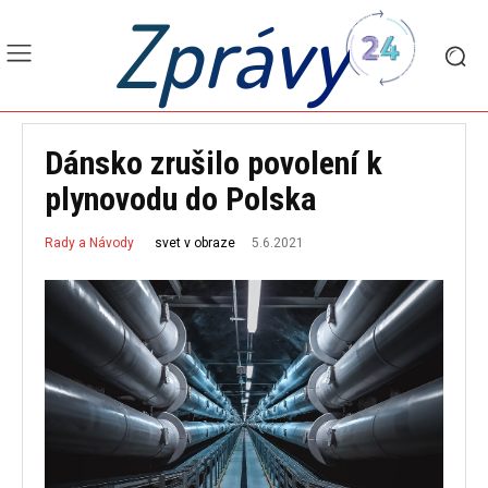
Zprávy
Dánsko zrušilo povolení k
plynovodu do Polska
5.6.2021
svet v obraze
Rady a Návody