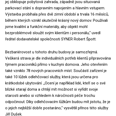
jej obklopuje pobytová zahrada, západně jsou situovaná
parkovací stání s dopravním napojením a hlavním vstupem.
Výstavba probíhala přes dvě zimní období a trvala 16 měsíců,
během kterých vznikl skutečně krásný nový domov. Používali
jsme kvalitní a funkční materiály, aby objekt mohl
bezproblémově sloužit svým klientům i personálu,“ uvedl
ředitel dodavatelské společnosti SYNER Robert Špott.
Bezbariérovost u tohoto druhu budovy je samozřejmá.
Veškerá strava je dle individuálních potřeb klientů připravována
týmem pracovníků přímo v kuchyni domova. Jeho otevřením
také vzniklo 78 nových pracovních míst. Součástí zařízení je
také 10 lůžek odlehčovací služby, která jsou určena pro
krátkodobé ubytování. „Ocení je například lidé, kteří se o své
blízké starají doma a chtějí mít možnost si vyřídit svoje
starosti anebo si vzhledem k náročnosti péče trochu
odpočinout. Díky odlehčovacím lůžkům budou mít jistotu, že je
o jejich nejbližší dobře postaráno,“ vysvětlil přínos této služby
Jiří Dušek.