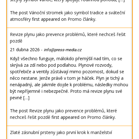
The post
Vánoční stromek jako symbol tradice a sváteční
atmosféry
first appeared on
Promo články
.
Revize plynu jako prevence problémů, které nechceš řešit
pozdě
21 dubna 2026
-
info@press-media.cz
Když všechno funguje, málokdo přemýšlí nad tím, co se
skrývá za zdí nebo pod podlahou. Plynové rozvody,
spotřebiče a ventily zůstávají mimo pozornost, dokud se
něco nestane. Jenže právě v tom je háček. Plyn je tichý a
nenápadný, ale jakmile dojde k problému, následky mohou
být nepříjemné i nebezpečné. Proto má revize plynu své
pevné […]
The post
Revize plynu jako prevence problémů, které
nechceš řešit pozdě
first appeared on
Promo články
.
Zlaté zásnubní prsteny jako první krok k manželství