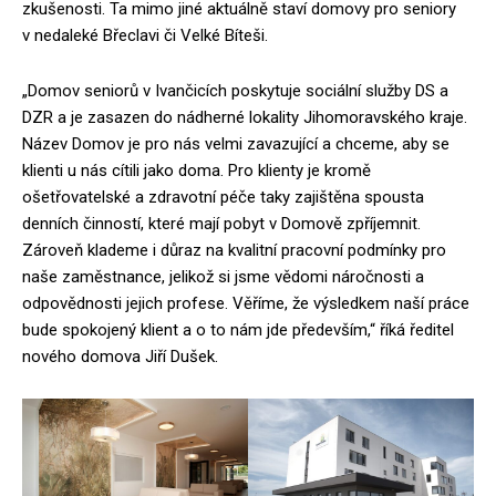
zkušenosti. Ta mimo jiné aktuálně staví domovy pro seniory
v nedaleké Břeclavi či Velké Bíteši.
„Domov seniorů v Ivančicích poskytuje sociální služby DS a
DZR a je zasazen do nádherné lokality Jihomoravského kraje.
Název Domov je pro nás velmi zavazující a chceme, aby se
klienti u nás cítili jako doma. Pro klienty je kromě
ošetřovatelské a zdravotní péče taky zajištěna spousta
denních činností, které mají pobyt v Domově zpříjemnit.
Zároveň klademe i důraz na kvalitní pracovní podmínky pro
naše zaměstnance, jelikož si jsme vědomi náročnosti a
odpovědnosti jejich profese. Věříme, že výsledkem naší práce
bude spokojený klient a o to nám jde především,“ říká ředitel
nového domova Jiří Dušek.