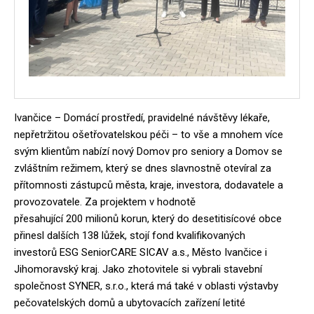
Ivančice – Domácí prostředí, pravidelné návštěvy lékaře,
nepřetržitou ošetřovatelskou péči – to vše a mnohem více
svým klientům nabízí nový Domov pro seniory a Domov se
zvláštním režimem, který se dnes slavnostně otevíral za
přítomnosti zástupců města, kraje, investora, dodavatele a
provozovatele. Za projektem v hodnotě
přesahující 200 milionů korun, který do desetitisícové obce
přinesl dalších 138 lůžek, stojí fond kvalifikovaných
investorů ESG SeniorCARE SICAV a.s., Město Ivančice i
Jihomoravský kraj. Jako zhotovitele si vybrali stavební
společnost SYNER, s.r.o., která má také v oblasti výstavby
pečovatelských domů a ubytovacích zařízení letité