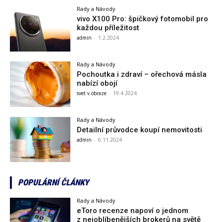
Rady a Návody
vivo X100 Pro: špičkový fotomobil pro
každou příležitost
admin
-
1.2.2024
Rady a Návody
Pochoutka i zdraví – ořechová másla
nabízí obojí
svet v obraze
-
19.4.2024
Rady a Návody
Detailní průvodce koupí nemovitosti
admin
-
6.11.2024
POPULÁRNÍ ČLÁNKY
Rady a Návody
eToro recenze napoví o jednom
z nejoblíbenějších brokerů na světě