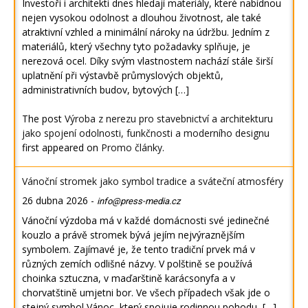
Investoři i architekti dnes hledají materiály, které nabídnou
nejen vysokou odolnost a dlouhou životnost, ale také
atraktivní vzhled a minimální nároky na údržbu. Jedním z
materiálů, který všechny tyto požadavky splňuje, je
nerezová ocel. Díky svým vlastnostem nachází stále širší
uplatnění při výstavbě průmyslových objektů,
administrativních budov, bytových […]
The post
Výroba z nerezu pro stavebnictví a architekturu
jako spojení odolnosti, funkčnosti a moderního designu
first appeared on
Promo články
.
Vánoční stromek jako symbol tradice a sváteční atmosféry
26 dubna 2026
-
info@press-media.cz
Vánoční výzdoba má v každé domácnosti své jedinečné
kouzlo a právě stromek bývá jejím nejvýraznějším
symbolem. Zajímavé je, že tento tradiční prvek má v
různých zemích odlišné názvy. V polštině se používá
choinka sztuczna, v maďarštině karácsonyfa a v
chorvatštině umjetni bor. Ve všech případech však jde o
stejný symbol Vánoc, který spojuje rodinnou pohodu, […]