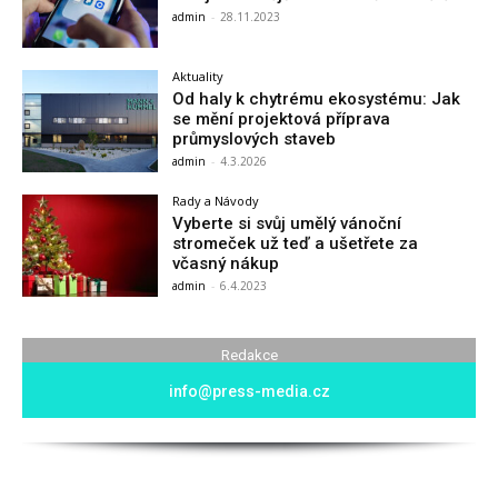
admin
-
28.11.2023
Aktuality
Od haly k chytrému ekosystému: Jak
se mění projektová příprava
průmyslových staveb
admin
-
4.3.2026
Rady a Návody
Vyberte si svůj umělý vánoční
stromeček už teď a ušetřete za
včasný nákup
admin
-
6.4.2023
Redakce
info@press-media.cz