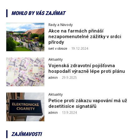
MOHLO BY VÁS ZAJÍMAT
Rady a Návody
Akce na farmách přináší
nezapomenutelné zážitky v srdci
přírody
svet v obraze
-
19.12.2024
Aktuality
Vojenská zdravotní pojišťovna
hospodaří výrazně lépe proti plánu
admin
-
29.9.2025
Aktuality
Petice proti zákazu vapování má už
desetitisíce signatářů
admin
-
13.9.2024
ZAJÍMAVOSTI