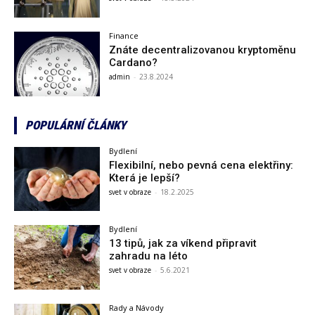
Finance
Znáte decentralizovanou kryptoměnu
Cardano?
admin
-
23.8.2024
POPULÁRNÍ ČLÁNKY
Bydlení
Flexibilní, nebo pevná cena elektřiny:
Která je lepší?
svet v obraze
-
18.2.2025
Bydlení
13 tipů, jak za víkend připravit
zahradu na léto
svet v obraze
-
5.6.2021
Rady a Návody