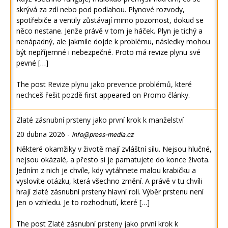
skrývá za zdí nebo pod podlahou. Plynové rozvody,
spotřebiče a ventily zůstávají mimo pozornost, dokud se
něco nestane. Jenže právě v tom je háček. Plyn je tichý a
nenápadný, ale jakmile dojde k problému, následky mohou
být nepříjemné i nebezpečné. Proto má revize plynu své
pevné […]
The post
Revize plynu jako prevence problémů, které
nechceš řešit pozdě
first appeared on
Promo články
.
Zlaté zásnubní prsteny jako první krok k manželství
20 dubna 2026
-
info@press-media.cz
Některé okamžiky v životě mají zvláštní sílu. Nejsou hlučné,
nejsou okázalé, a přesto si je pamatujete do konce života.
Jedním z nich je chvíle, kdy vytáhnete malou krabičku a
vyslovíte otázku, která všechno změní. A právě v tu chvíli
hrají zlaté zásnubní prsteny hlavní roli. Výběr prstenu není
jen o vzhledu. Je to rozhodnutí, které […]
The post
Zlaté zásnubní prsteny jako první krok k