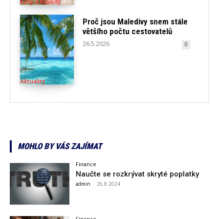
Rady a Návody
Proč jsou Maledivy snem stále
většího počtu cestovatelů
26.5.2026
0
Aktuality
MOHLO BY VÁS ZAJÍMAT
Finance
Naučte se rozkrývat skryté poplatky
admin
-
26.8.2024
Finance