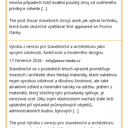
mnoha případech totiž kvalitní použitý stroj od ověřeného
prodejce odvede […]
The post
Bazar stavebních strojů aneb jak vybrat techniku,
která bude skutečně vydělávat
first appeared on
Promo
články
.
Výroba z nerezu pro stavebnictví a architekturu jako
spojení odolnosti, funkčnosti a moderního designu
17 července 2026
-
info@press-media.cz
Stavebnictví se v posledních letech výrazně proměňuje.
Investoři i architekti dnes hledají materiály, které nabídnou
nejen vysokou odolnost a dlouhou životnost, ale také
atraktivní vzhled a minimální nároky na údržbu. Jedním z
materiálů, který všechny tyto požadavky splňuje, je
nerezová ocel. Díky svým vlastnostem nachází stále širší
uplatnění při výstavbě průmyslových objektů,
administrativních budov, bytových […]
The post
Výroba z nerezu pro stavebnictví a architekturu