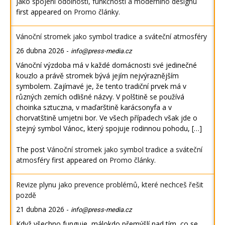
jako spojení odolnosti, funkčnosti a moderního designu
first appeared on
Promo články
.
Vánoční stromek jako symbol tradice a sváteční atmosféry
26 dubna 2026
-
info@press-media.cz
Vánoční výzdoba má v každé domácnosti své jedinečné
kouzlo a právě stromek bývá jejím nejvýraznějším
symbolem. Zajímavé je, že tento tradiční prvek má v
různých zemích odlišné názvy. V polštině se používá
choinka sztuczna, v maďarštině karácsonyfa a v
chorvatštině umjetni bor. Ve všech případech však jde o
stejný symbol Vánoc, který spojuje rodinnou pohodu, […]
The post
Vánoční stromek jako symbol tradice a sváteční
atmosféry
first appeared on
Promo články
.
Revize plynu jako prevence problémů, které nechceš řešit
pozdě
21 dubna 2026
-
info@press-media.cz
Když všechno funguje, málokdo přemýšlí nad tím, co se