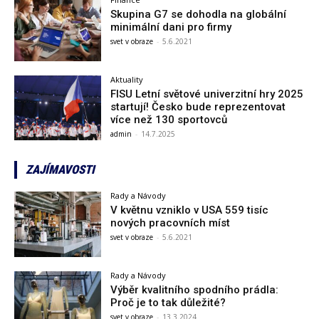
Skupina G7 se dohodla na globální
minimální dani pro firmy
svet v obraze
-
5.6.2021
Aktuality
FISU Letní světové univerzitní hry 2025
startují! Česko bude reprezentovat
více než 130 sportovců
admin
-
14.7.2025
ZAJÍMAVOSTI
Rady a Návody
V květnu vzniklo v USA 559 tisíc
nových pracovních míst
svet v obraze
-
5.6.2021
Rady a Návody
Výběr kvalitního spodního prádla:
Proč je to tak důležité?
svet v obraze
-
13.3.2024