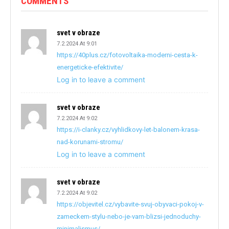
COMMENTS
svet v obraze
7.2.2024 At 9:01
https://40plus.cz/fotovoltaika-moderni-cesta-k-
energeticke-efektivite/
Log in to leave a comment
svet v obraze
7.2.2024 At 9:02
https://i-clanky.cz/vyhlidkovy-let-balonem-krasa-
nad-korunami-stromu/
Log in to leave a comment
svet v obraze
7.2.2024 At 9:02
https://objevitel.cz/vybavite-svuj-obyvaci-pokoj-v-
zameckem-stylu-nebo-je-vam-blizsi-jednoduchy-
minimalismus/