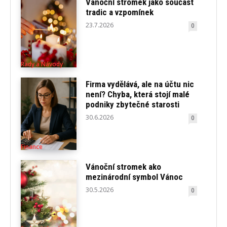
Vánoční stromek jako součást
tradic a vzpomínek
23.7.2026
0
Rady a Návody
Firma vydělává, ale na účtu nic
není? Chyba, která stojí malé
podniky zbytečné starosti
30.6.2026
0
Finance
Vánoční stromek ako
mezinárodní symbol Vánoc
30.5.2026
0