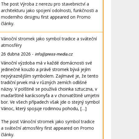
The post
Výroba z nerezu pro stavebnictví a
architekturu jako spojení odolnosti, funkčnosti a
moderního designu
first appeared on
Promo
články
.
Vánoční stromek jako symbol tradice a sváteční
atmosféry
26 dubna 2026
-
info@press-media.cz
Vánoční výzdoba má v každé domácnosti své
jedinečné kouzlo a právě stromek bývá jejím
nejvýraznějším symbolem. Zajímavé je, že tento
tradiční prvek má v různých zemích odlišné
názvy. V polštině se používá choinka sztuczna, v
maďarštině karácsonyfa a v chorvatštině umjetni
bor. Ve všech případech však jde o stejný symbol
Vánoc, který spojuje rodinnou pohodu, […]
The post
Vánoční stromek jako symbol tradice
a sváteční atmosféry
first appeared on
Promo
články
.