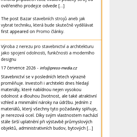
ověřeného prodejce odvede […]
The post
Bazar stavebních strojů aneb jak
vybrat techniku, která bude skutečně vydělávat
first appeared on
Promo články
.
Výroba z nerezu pro stavebnictví a architekturu
jako spojení odolnosti, funkčnosti a moderního
designu
17 července 2026
-
info@press-media.cz
Stavebnictví se v posledních letech výrazně
proměňuje. Investoři i architekti dnes hledají
materiály, které nabídnou nejen vysokou
odolnost a dlouhou životnost, ale také atraktivní
vzhled a minimální nároky na údržbu. Jedním z
materiálů, který všechny tyto požadavky splňuje,
je nerezová ocel. Díky svým vlastnostem nachází
stále širší uplatnění při výstavbě průmyslových
objektů, administrativních budov, bytových […]