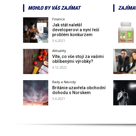
MOHLO BY VÁS ZAJÍMAT
ZAJÍMA
Finance
Jak stát naletěl
developerovi a nyní řeší
problém konkurzem
5.6.2021
Aktuality
Víte, co vše stojí za vašimi
oblíbenými výrobky?
6.12.2022
Rady a Návody
Británie uzavřela obchodní
dohodu s Norskem
5.6.2021