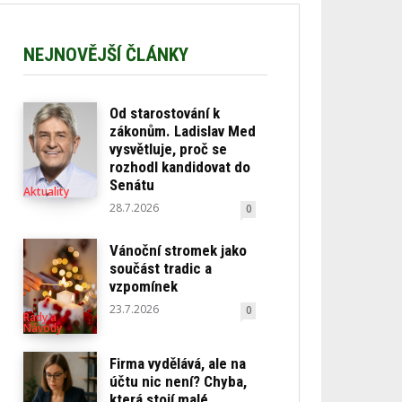
NEJNOVĚJŠÍ ČLÁNKY
Od starostování k
zákonům. Ladislav Med
vysvětluje, proč se
rozhodl kandidovat do
Senátu
Aktuality
28.7.2026
0
Vánoční stromek jako
součást tradic a
vzpomínek
23.7.2026
0
Rady a
Návody
Firma vydělává, ale na
účtu nic není? Chyba,
která stojí malé