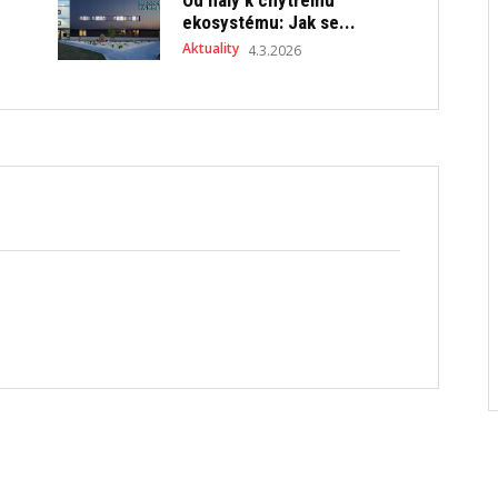
Od haly k chytrému
ekosystému: Jak se...
Aktuality
4.3.2026