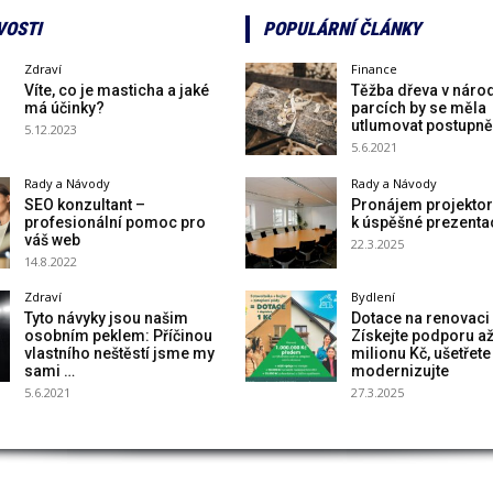
VOSTI
POPULÁRNÍ ČLÁNKY
Zdraví
Finance
Víte, co je masticha a jaké
Těžba dřeva v náro
má účinky?
parcích by se měla
utlumovat postupně
5.12.2023
5.6.2021
Rady a Návody
Rady a Návody
SEO konzultant –
Pronájem projektoru
profesionální pomoc pro
k úspěšné prezenta
váš web
22.3.2025
14.8.2022
Zdraví
Bydlení
Tyto návyky jsou našim
Dotace na renovaci
osobním peklem: Příčinou
Získejte podporu až
vlastního neštěstí jsme my
milionu Kč, ušetřete
sami …
modernizujte
5.6.2021
27.3.2025