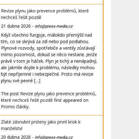
Revize plynu jako prevence problémů, které
nechceš řešit pozdě
21 dubna 2026
-
info@press-media.cz
Když všechno funguje, málokdo přemýšlí nad
tím, co se skrývá za zdí nebo pod podlahou.
Plynové rozvody, spotřebiče a ventily zůstávají
mimo pozornost, dokud se něco nestane. Jenže
právě v tom je háček. Plyn je tichý a nenápadný,
ale jakmile dojde k problému, následky mohou
být nepříjemné i nebezpečné. Proto má revize
plynu své pevné […]
The post
Revize plynu jako prevence problémů,
které nechceš řešit pozdě
first appeared on
Promo články
.
Zlaté zásnubní prsteny jako první krok k
manželství
20 dubna 2026
-
info@press-media.cz