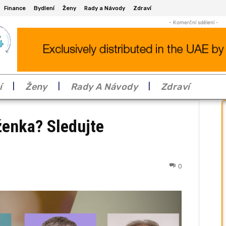
Finance
Bydlení
Ženy
Rady a Návody
Zdraví
- Komerční sdělení -
í
Ženy
Rady A Návody
Zdraví
enka? Sledujte
0