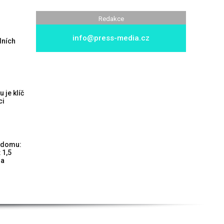
Redakce
info@press-media.cz
dních
 je klíč
ci
 domu:
 1,5
 a