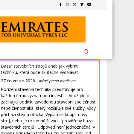
Bazar stavebních strojů aneb jak vybrat
techniku, která bude skutečně vydělávat
27 července 2026
-
info@press-media.cz
Pořízení stavební techniky představuje pro
každou firmu významnou investici. Ať už jde o
začínající podnik, zavedenou stavební společnost
nebo živnostníka, který rozšiřuje své služby, vždy
přichází stejná otázka. Vyplatí se koupit nový
stroj, nebo je rozumnější zvolit prověřený bazar
stavebních strojů? Odpověď není jednoznačná. V
mnoha případech totiž kvalitní použitý stroj od