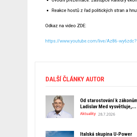
Úvodní prezentace: zástupce Katedry ek
Reakce hostů z řad politických stran a hnu
Odkaz na video ZDE:
https://www.youtube.com/live/Az86-wy6zdc
DALŠÍ ČLÁNKY AUTOR
Od starostování k zákonů
Ladislav Med vysvětluje,...
Aktuality
28.7.2026
Italská skupina U-Power