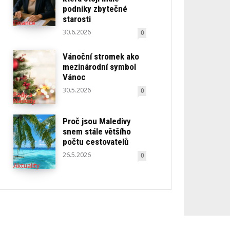
podniky zbytečné
starosti
Finance
30.6.2026
0
Vánoční stromek ako
mezinárodní symbol
Vánoc
30.5.2026
0
Rady a
Návody
Proč jsou Maledivy
snem stále většího
počtu cestovatelů
26.5.2026
0
Aktuality