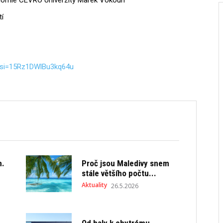
onomie CEVRO Univerzity Marek Vokoun
tí
?si=15Rz1DWlBu3kq64u
m.
Proč jsou Maledivy snem
stále většího počtu...
Aktuality
26.5.2026