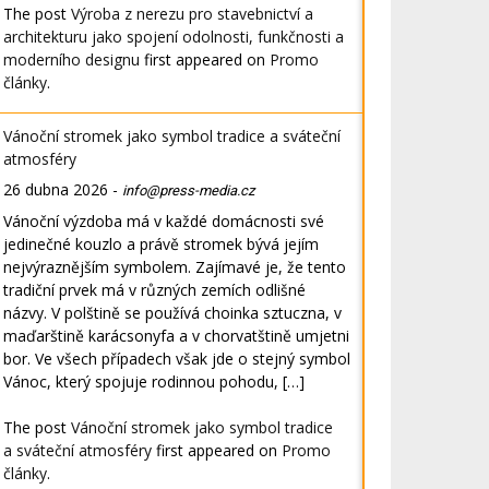
The post
Výroba z nerezu pro stavebnictví a
architekturu jako spojení odolnosti, funkčnosti a
moderního designu
first appeared on
Promo
články
.
Vánoční stromek jako symbol tradice a sváteční
atmosféry
26 dubna 2026
-
info@press-media.cz
Vánoční výzdoba má v každé domácnosti své
jedinečné kouzlo a právě stromek bývá jejím
nejvýraznějším symbolem. Zajímavé je, že tento
tradiční prvek má v různých zemích odlišné
názvy. V polštině se používá choinka sztuczna, v
maďarštině karácsonyfa a v chorvatštině umjetni
bor. Ve všech případech však jde o stejný symbol
Vánoc, který spojuje rodinnou pohodu, […]
The post
Vánoční stromek jako symbol tradice
a sváteční atmosféry
first appeared on
Promo
články
.