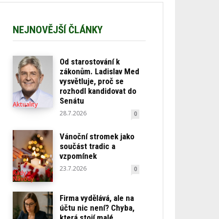
NEJNOVĚJŠÍ ČLÁNKY
Od starostování k
zákonům. Ladislav Med
vysvětluje, proč se
rozhodl kandidovat do
Senátu
Aktuality
28.7.2026
0
Vánoční stromek jako
součást tradic a
vzpomínek
23.7.2026
0
Rady a
Návody
Firma vydělává, ale na
účtu nic není? Chyba,
která stojí malé