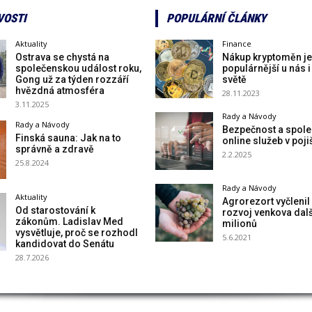
VOSTI
POPULÁRNÍ ČLÁNKY
Aktuality
Finance
Ostrava se chystá na
Nákup kryptoměn je
společenskou událost roku,
populárnější u nás i
Gong už za týden rozzáří
světě
hvězdná atmosféra
28.11.2023
3.11.2025
Rady a Návody
Rady a Návody
Bezpečnost a spole
Finská sauna: Jak na to
online služeb v poji
správně a zdravě
2.2.2025
25.8.2024
Rady a Návody
Aktuality
Agrorezort vyčlenil
Od starostování k
rozvoj venkova dal
zákonům. Ladislav Med
milionů
vysvětluje, proč se rozhodl
5.6.2021
kandidovat do Senátu
28.7.2026