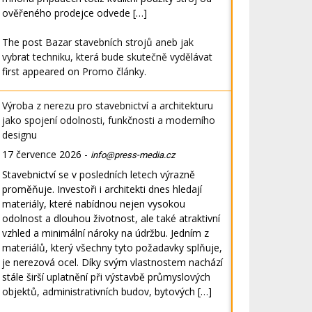
ověřeného prodejce odvede […]
The post
Bazar stavebních strojů aneb jak
vybrat techniku, která bude skutečně vydělávat
first appeared on
Promo články
.
Výroba z nerezu pro stavebnictví a architekturu
jako spojení odolnosti, funkčnosti a moderního
designu
17 července 2026
-
info@press-media.cz
Stavebnictví se v posledních letech výrazně
proměňuje. Investoři i architekti dnes hledají
materiály, které nabídnou nejen vysokou
odolnost a dlouhou životnost, ale také atraktivní
vzhled a minimální nároky na údržbu. Jedním z
materiálů, který všechny tyto požadavky splňuje,
je nerezová ocel. Díky svým vlastnostem nachází
stále širší uplatnění při výstavbě průmyslových
objektů, administrativních budov, bytových […]