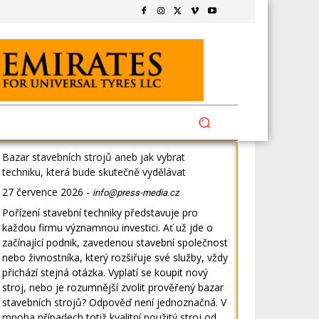
Bazar stavebních strojů aneb jak vybrat
techniku, která bude skutečně vydělávat
27 července 2026
-
info@press-media.cz
Pořízení stavební techniky představuje pro
každou firmu významnou investici. Ať už jde o
začínající podnik, zavedenou stavební společnost
nebo živnostníka, který rozšiřuje své služby, vždy
přichází stejná otázka. Vyplatí se koupit nový
stroj, nebo je rozumnější zvolit prověřený bazar
stavebních strojů? Odpověď není jednoznačná. V
mnoha případech totiž kvalitní použitý stroj od