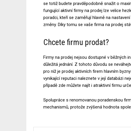
se totiž budete pravděpodobně snažit o maxim
fungující aktivní firmy na prodej lze velice h
poradci, kteří se zaměřují hlavně na nastaven
změny. Díky tomu se vaše firma na prodej stáv
Chcete firmu prodat?
Firmy na prodej nejsou dostupné v běžných in
důležitá jednání. Z tohoto důvodu se neváhej
pro níž je prodej aktivních firem hlavním by
vynikající reputaci naleznete v její databázi
případě zde můžete najít i atraktivní firmu urč
Spolupráce s renomovanou poradenskou firmou
mechanismů, protože zvýšená hodnota společ