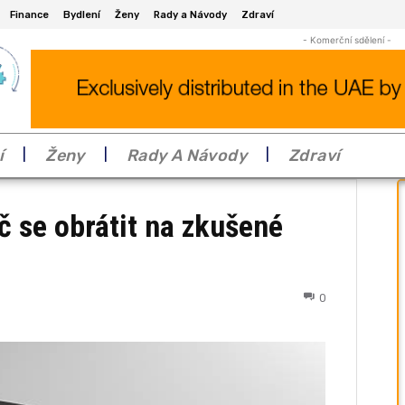
Finance
Bydlení
Ženy
Rady a Návody
Zdraví
- Komerční sdělení -
í
Ženy
Rady A Návody
Zdraví
č se obrátit na zkušené
0