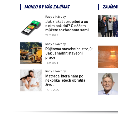
MOHLO BY VÁS ZAJÍMAT
ZAJÍMA
Rady a Návody
Jak získat spropitné a co
s ním pak dál? O něčem
můžete rozhodnout sami
22.2.2025
Rady a Návody
Půjčovna stavebních strojů:
Jak usnadnit stavební
práce
16.9.2024
Rady a Návody
Matrace, která nám po
několika letech obrátila
život
15.12.2022