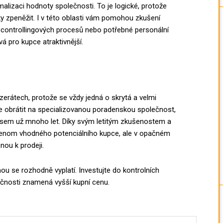
alizaci hodnoty společnosti. To je logické, protože
ezky zpeněžit. I v této oblasti vám pomohou zkušení
í controllingových procesů nebo potřebné personální
á pro kupce atraktivnější.
zerátech, protože se vždy jedná o skrytá a velmi
te obrátit na specializovanou poradenskou společnost,
znysem už mnoho let. Díky svým letitým zkušenostem a
 nejenom vhodného potenciálního kupce, ale v opačném
enou k prodeji.
 se rozhodně vyplatí. Investujte do kontrolních
nosti znamená vyšší kupní cenu.