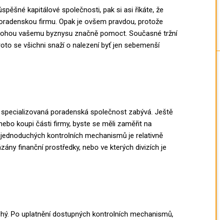
ěšné kapitálové společnosti, pak si asi říkáte, že
oradenskou firmu. Opak je ovšem pravdou, protože
, mohou vašemu byznysu značně pomoct. Současné tržní
roto se všichni snaží o nalezení byť jen sebemenší
e specializovaná poradenská společnost zabývá. Ještě
nebo koupi části firmy, byste se měli zaměřit na
m jednoduchých kontrolních mechanismů je relativně
ázány finanční prostředky, nebo ve kterých divizích je
uchý. Po uplatnění dostupných kontrolních mechanismů,