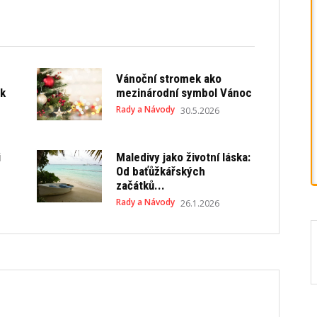
Vánoční stromek ako
ek
mezinárodní symbol Vánoc
Rady a Návody
30.5.2026
i
Maledivy jako životní láska:
Od baťůžkářských
začátků...
Rady a Návody
26.1.2026