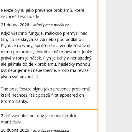
Revize plynu jako prevence problémů, které
nechceš řešit pozdě
21 dubna 2026
-
info@press-media.cz
Když všechno funguje, málokdo přemýšlí nad
tím, co se skrývá za zdí nebo pod podlahou.
Plynové rozvody, spotřebiče a ventily zůstávají
mimo pozornost, dokud se něco nestane. Jenže
právě v tom je háček. Plyn je tichý a nenápadný,
ale jakmile dojde k problému, následky mohou
být nepříjemné i nebezpečné. Proto má revize
plynu své pevné […]
The post
Revize plynu jako prevence problémů,
které nechceš řešit pozdě
first appeared on
Promo články
.
Zlaté zásnubní prsteny jako první krok k
manželství
20 dubna 2026
-
info@press-media.cz