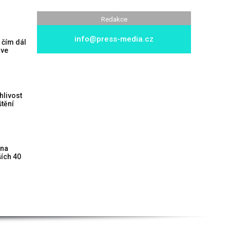
Redakce
info@press-media.cz
 čím dál
 ve
hlivost
štění
 na
ších 40