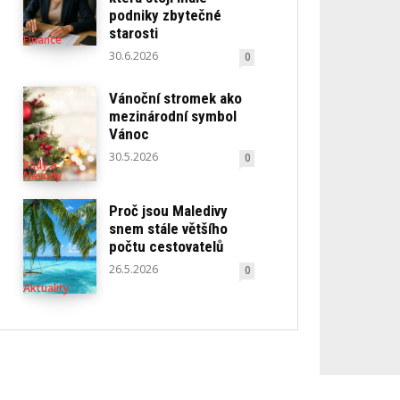
podniky zbytečné
starosti
Finance
30.6.2026
0
Vánoční stromek ako
mezinárodní symbol
Vánoc
30.5.2026
0
Rady a
Návody
Proč jsou Maledivy
snem stále většího
počtu cestovatelů
26.5.2026
0
Aktuality