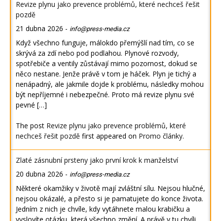
Revize plynu jako prevence problémů, které nechceš řešit
pozdě
21 dubna 2026
-
info@press-media.cz
Když všechno funguje, málokdo přemýšlí nad tím, co se
skrývá za zdí nebo pod podlahou. Plynové rozvody,
spotřebiče a ventily zůstávají mimo pozornost, dokud se
něco nestane. Jenže právě v tom je háček. Plyn je tichý a
nenápadný, ale jakmile dojde k problému, následky mohou
být nepříjemné i nebezpečné. Proto má revize plynu své
pevné […]
The post
Revize plynu jako prevence problémů, které
nechceš řešit pozdě
first appeared on
Promo články
.
Zlaté zásnubní prsteny jako první krok k manželství
20 dubna 2026
-
info@press-media.cz
Některé okamžiky v životě mají zvláštní sílu. Nejsou hlučné,
nejsou okázalé, a přesto si je pamatujete do konce života.
Jedním z nich je chvíle, kdy vytáhnete malou krabičku a
vyslovíte otázku, která všechno změní. A právě v tu chvíli