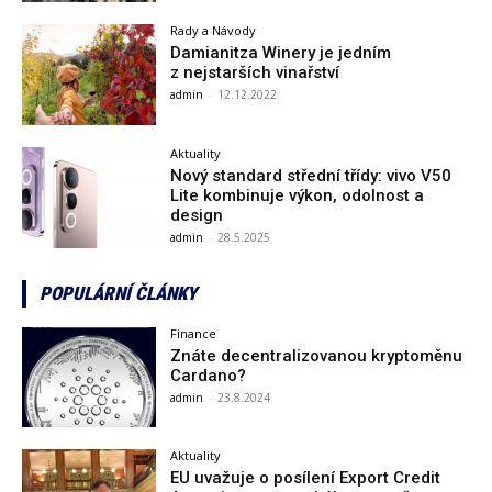
Rady a Návody
Damianitza Winery je jedním
z nejstarších vinařství
admin
-
12.12.2022
Aktuality
Nový standard střední třídy: vivo V50
Lite kombinuje výkon, odolnost a
design
admin
-
28.5.2025
POPULÁRNÍ ČLÁNKY
Finance
Znáte decentralizovanou kryptoměnu
Cardano?
admin
-
23.8.2024
Aktuality
EU uvažuje o posílení Export Credit