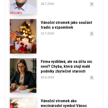
28.7.2026
0
Aktuality
Vánoční stromek jako součást
tradic a vzpomínek
23.7.2026
0
Rady a Návody
Firma vydělává, ale na účtu nic
není? Chyba, která stojí malé
podniky zbytečné starosti
30.6.2026
0
Finance
Vánoční stromek ako
mezinárodní symbol Vánoc