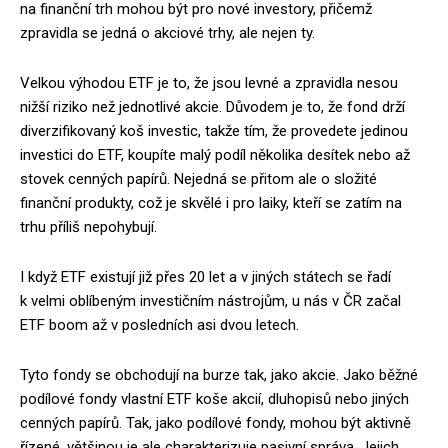
na finanční trh mohou být pro nové investory, přičemž
zpravidla se jedná o akciové trhy, ale nejen ty.
Velkou výhodou ETF je to, že jsou levné a zpravidla nesou
nižší riziko než jednotlivé akcie. Důvodem je to, že fond drží
diverzifikovaný koš investic, takže tím, že provedete jedinou
investici do ETF, koupíte malý podíl několika desítek nebo až
stovek cenných papírů. Nejedná se přitom ale o složité
finanční produkty, což je skvělé i pro laiky, kteří se zatím na
trhu příliš nepohybují.
I když ETF existují již přes 20 let a v jiných státech se řadí
k velmi oblíbeným investičním nástrojům, u nás v ČR začal
ETF boom až v posledních asi dvou letech.
Tyto fondy se obchodují na burze tak, jako akcie. Jako běžné
podílové fondy vlastní ETF koše akcií, dluhopisů nebo jiných
cenných papírů. Tak, jako podílové fondy, mohou být aktivně
řízené, většinou je ale charakterizuje pasivní správa. Jejich