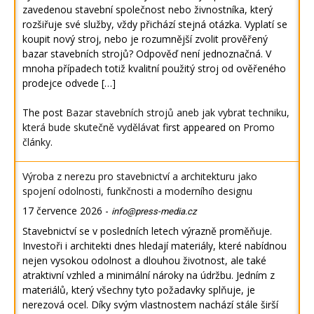
zavedenou stavební společnost nebo živnostníka, který
rozšiřuje své služby, vždy přichází stejná otázka. Vyplatí se
koupit nový stroj, nebo je rozumnější zvolit prověřený
bazar stavebních strojů? Odpověď není jednoznačná. V
mnoha případech totiž kvalitní použitý stroj od ověřeného
prodejce odvede […]
The post
Bazar stavebních strojů aneb jak vybrat techniku,
která bude skutečně vydělávat
first appeared on
Promo
články
.
Výroba z nerezu pro stavebnictví a architekturu jako
spojení odolnosti, funkčnosti a moderního designu
17 července 2026
-
info@press-media.cz
Stavebnictví se v posledních letech výrazně proměňuje.
Investoři i architekti dnes hledají materiály, které nabídnou
nejen vysokou odolnost a dlouhou životnost, ale také
atraktivní vzhled a minimální nároky na údržbu. Jedním z
materiálů, který všechny tyto požadavky splňuje, je
nerezová ocel. Díky svým vlastnostem nachází stále širší