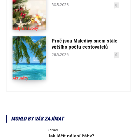
30.5.2026
0
Rady a Návody
Proč jsou Maledivy snem stále
většího počtu cestovatelů
26.5.2026
0
Aktuality
MOHLO BY VÁS ZAJÍMAT
Zdraví
Jak léčit pálení žáhy?