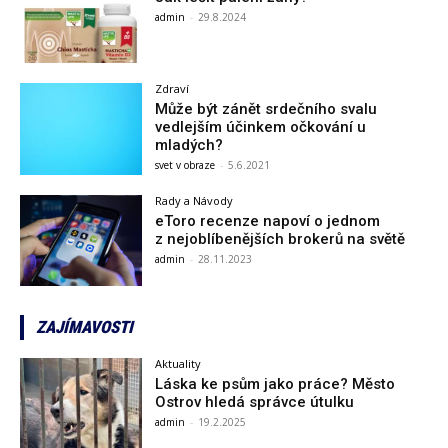
admin
-
29.8.2024
Zdraví
Může být zánět srdečního svalu
vedlejším účinkem očkování u
mladých?
svet v obraze
-
5.6.2021
Rady a Návody
eToro recenze napoví o jednom
z nejoblíbenějších brokerů na světě
admin
-
28.11.2023
ZAJÍMAVOSTI
Aktuality
Láska ke psům jako práce? Město
Ostrov hledá správce útulku
admin
-
19.2.2025