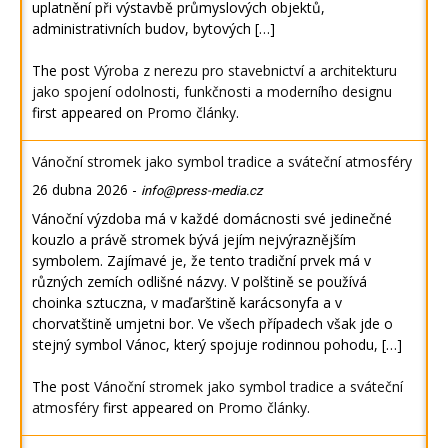
uplatnění při výstavbě průmyslových objektů,
administrativních budov, bytových […]
The post
Výroba z nerezu pro stavebnictví a architekturu
jako spojení odolnosti, funkčnosti a moderního designu
first appeared on
Promo články
.
Vánoční stromek jako symbol tradice a sváteční atmosféry
26 dubna 2026
-
info@press-media.cz
Vánoční výzdoba má v každé domácnosti své jedinečné
kouzlo a právě stromek bývá jejím nejvýraznějším
symbolem. Zajímavé je, že tento tradiční prvek má v
různých zemích odlišné názvy. V polštině se používá
choinka sztuczna, v maďarštině karácsonyfa a v
chorvatštině umjetni bor. Ve všech případech však jde o
stejný symbol Vánoc, který spojuje rodinnou pohodu, […]
The post
Vánoční stromek jako symbol tradice a sváteční
atmosféry
first appeared on
Promo články
.