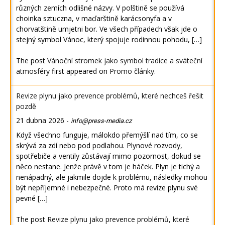
různých zemích odlišné názvy. V polštině se používá
choinka sztuczna, v maďarštině karácsonyfa a v
chorvatštině umjetni bor. Ve všech případech však jde o
stejný symbol Vánoc, který spojuje rodinnou pohodu, […]
The post
Vánoční stromek jako symbol tradice a sváteční
atmosféry
first appeared on
Promo články
.
Revize plynu jako prevence problémů, které nechceš řešit
pozdě
21 dubna 2026
-
info@press-media.cz
Když všechno funguje, málokdo přemýšlí nad tím, co se
skrývá za zdí nebo pod podlahou. Plynové rozvody,
spotřebiče a ventily zůstávají mimo pozornost, dokud se
něco nestane. Jenže právě v tom je háček. Plyn je tichý a
nenápadný, ale jakmile dojde k problému, následky mohou
být nepříjemné i nebezpečné. Proto má revize plynu své
pevné […]
The post
Revize plynu jako prevence problémů, které