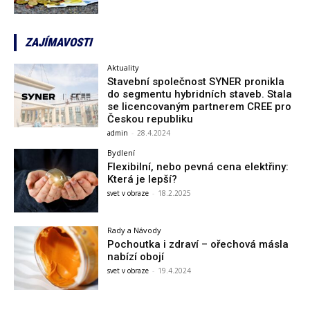
ZAJÍMAVOSTI
Aktuality
Stavební společnost SYNER pronikla
do segmentu hybridních staveb. Stala
se licencovaným partnerem CREE pro
Českou republiku
admin
-
28.4.2024
Bydlení
Flexibilní, nebo pevná cena elektřiny:
Která je lepší?
svet v obraze
-
18.2.2025
Rady a Návody
Pochoutka i zdraví – ořechová másla
nabízí obojí
svet v obraze
-
19.4.2024