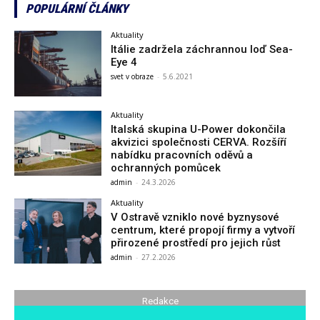
POPULÁRNÍ ČLÁNKY
Aktuality
Itálie zadržela záchrannou loď Sea-
Eye 4
svet v obraze
-
5.6.2021
Aktuality
Italská skupina U-Power dokončila
akvizici společnosti CERVA. Rozšíří
nabídku pracovních oděvů a
ochranných pomůcek
admin
-
24.3.2026
Aktuality
V Ostravě vzniklo nové byznysové
centrum, které propojí firmy a vytvoří
přirozené prostředí pro jejich růst
admin
-
27.2.2026
Redakce