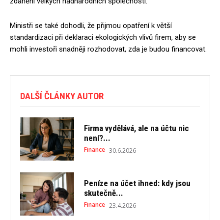
zdanění velkých nadnárodních společností.
Ministři se také dohodli, že přijmou opatření k větší
standardizaci při deklaraci ekologických vlivů firem, aby se
mohli investoři snadněji rozhodovat, zda je budou financovat.
DALŠÍ ČLÁNKY AUTOR
Firma vydělává, ale na účtu nic
není?...
Finance
30.6.2026
Peníze na účet ihned: kdy jsou
skutečně...
Finance
23.4.2026