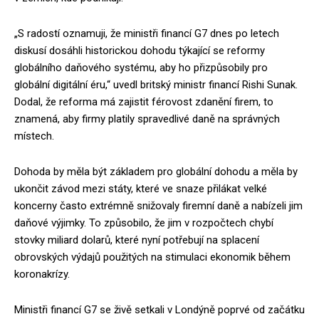
„S radostí oznamuji, že ministři financí G7 dnes po letech
diskusí dosáhli historickou dohodu týkající se reformy
globálního daňového systému, aby ho přizpůsobily pro
globální digitální éru,“ uvedl britský ministr financí Rishi Sunak.
Dodal, že reforma má zajistit férovost zdanění firem, to
znamená, aby firmy platily spravedlivé daně na správných
místech.
Dohoda by měla být základem pro globální dohodu a měla by
ukončit závod mezi státy, které ve snaze přilákat velké
koncerny často extrémně snižovaly firemní daně a nabízeli jim
daňové výjimky. To způsobilo, že jim v rozpočtech chybí
stovky miliard dolarů, které nyní potřebují na splacení
obrovských výdajů použitých na stimulaci ekonomik během
koronakrízy.
Ministři financí G7 se živě setkali v Londýně poprvé od začátku