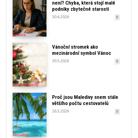
není? Chyba, která stojí malé
podniky zbytečné starosti
30.6.2026
0
Finance
Vánoční stromek ako
mezinárodní symbol Vánoc
30.5.2026
0
Rady a Návody
Proč jsou Maledivy snem stále
většího počtu cestovatelů
26.5.2026
0
Aktuality