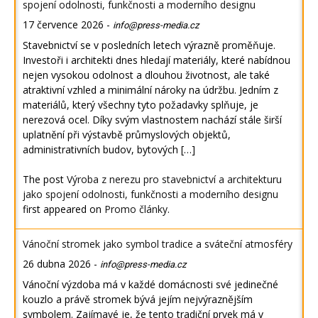
spojení odolnosti, funkčnosti a moderního designu
17 července 2026
-
info@press-media.cz
Stavebnictví se v posledních letech výrazně proměňuje.
Investoři i architekti dnes hledají materiály, které nabídnou
nejen vysokou odolnost a dlouhou životnost, ale také
atraktivní vzhled a minimální nároky na údržbu. Jedním z
materiálů, který všechny tyto požadavky splňuje, je
nerezová ocel. Díky svým vlastnostem nachází stále širší
uplatnění při výstavbě průmyslových objektů,
administrativních budov, bytových […]
The post
Výroba z nerezu pro stavebnictví a architekturu
jako spojení odolnosti, funkčnosti a moderního designu
first appeared on
Promo články
.
Vánoční stromek jako symbol tradice a sváteční atmosféry
26 dubna 2026
-
info@press-media.cz
Vánoční výzdoba má v každé domácnosti své jedinečné
kouzlo a právě stromek bývá jejím nejvýraznějším
symbolem. Zajímavé je, že tento tradiční prvek má v