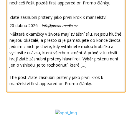
nechceš řešit pozdě
first appeared on
Promo články
.
Zlaté zásnubní prsteny jako první krok k manželství
20 dubna 2026
-
info@press-media.cz
Některé okamžiky v životě mají zvláštní sílu. Nejsou hlučné,
nejsou okázalé, a přesto si je pamatujete do konce života.
Jedním z nich je chvíle, kdy vytáhnete malou krabičku a
vyslovíte otázku, která všechno změní. A právě v tu chvíli
hrají zlaté zásnubní prsteny hlavní roli. Výběr prstenu není
jen o vzhledu. Je to rozhodnutí, které […]
The post
Zlaté zásnubní prsteny jako první krok k
manželství
first appeared on
Promo články
.