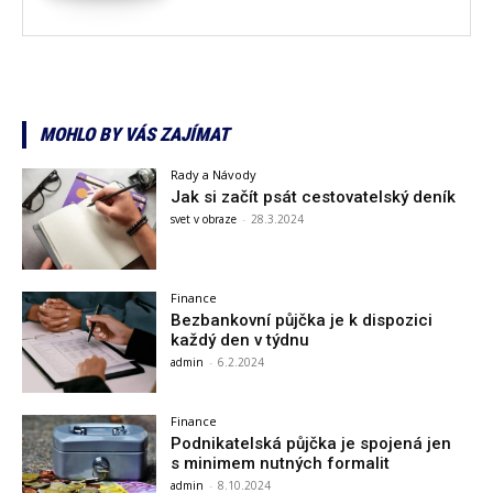
MOHLO BY VÁS ZAJÍMAT
Rady a Návody
Jak si začít psát cestovatelský deník
svet v obraze
-
28.3.2024
Finance
Bezbankovní půjčka je k dispozici
každý den v týdnu
admin
-
6.2.2024
Finance
Podnikatelská půjčka je spojená jen
s minimem nutných formalit
admin
-
8.10.2024