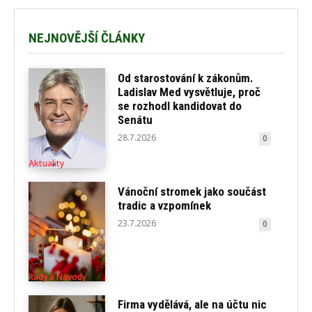
NEJNOVĚJŠÍ ČLÁNKY
Od starostování k zákonům.
Ladislav Med vysvětluje, proč
se rozhodl kandidovat do
Senátu
28.7.2026
0
Aktuality
Vánoční stromek jako součást
tradic a vzpomínek
23.7.2026
0
Rady a Návody
Firma vydělává, ale na účtu nic