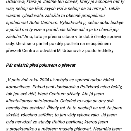
Urbanová, která je vlastně ten člověk, který je schopen mít ty
vize, nebojí se těch svých vizí a nebojí se za nimi jít. Takže
vlastně vybudovala, založila tu obecně prospěšnou
společnost Autis Centrum. Vybudovala ji, celou dobu buduje
a pořád má ty vize a pořád nás táhne dál a je to hlavně její
zásluha.“
Ano, toto je přesná citace v té době členky správní
rady, která se o pár let později podílela na neúspěšném
převzetí Centra a odvolání M. Urbanové z postu ředitelky.
Pár měsíců před pokusem o převrat
„
V polovině roku 2024 už nebyla se správní radou žádná
komunikace. Pokud paní Jurásková a Polívková něco řešily,
tak jen své děti, které Centrum užívaly. Ale já jsem
klientelismus netolerovala. Ohledně rozvoje se ony dvě
neměly čas scházet. Říkaly mi, že to nechají na mě, že jsem
skvělá, všechno zařídím, to jim vždy vyhovovalo. Já jsem
byla nervózní ze stavby třetího pavilonu, kterou jsem
s projektantkou a městem musela plánovat. Neuměla jsem