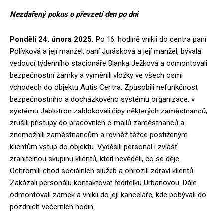
Nezdařený pokus o převzetí den po dni
Pondělí 24. února 2025.
Po 16. hodině vnikli do centra paní
Polívková a její manžel, paní Jurásková a její manžel, bývalá
vedoucí týdenního stacionáře Blanka Ježková a odmontovali
bezpečnostní zámky a vyměnili vložky ve všech osmi
vchodech do objektu Autis Centra. Způsobili nefunkčnost
bezpečnostního a docházkového systému organizace, v
systému Jablotron zablokovali čipy některých zaměstnanců,
zrušili přístupy do pracovních e-mailů zaměstnanců a
znemožnili zaměstnancům a rovněž těžce postiženým
klientům vstup do objektu. Vyděsili personál i zvlášť
zranitelnou skupinu klientů, kteří nevěděli, co se děje.
Ochromili chod sociálních služeb a ohrozili zdraví klientů.
Zakázali personálu kontaktovat ředitelku Urbanovou. Dále
odmontovali zámek a vnikli do její kanceláře, kde pobývali do
pozdních večerních hodin.