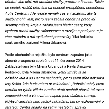
přibírat více dětí, mít sociální služby, prostor a finance. Takže
se spolek rodičů přeměnil na obecně prospěšnou společnost
Autis Centrum. Ale rodiče neměli čas ani znalosti,
aby ty
služby mohli vést, proto jsem začala chodit na pracovní
skupiny města, kraje a začala jsem hledat cesty, kudy
bychom mohli služby zafinancovat a rozvíjet a poskytnout je
více rodinám a mít vyškolené pracovníky,“
říká ředitelka
soukromého zařízení Milena Urbanová.
Podle obchodního rejstříku bylo centrum zapsáno jako
obecně prospěšná společnost 11. července 2014.
Zakladatelkami byly Milena Urbanová a Pavla Smržová.
Ředitelkou byla Milena Urbanová.
„Paní Smržová se
odstěhovala a do Centra nechodila, proto jsem před několika
lety řešila, kdo bude místo ní zakladatel. „Bohužel tehdy jsem
neměla na výběr. Nikdo z mého okolí nechtěl převzít takovou
zodpovědnost a věnovat se naplno jeho dalšímu rozvoji.
Kdybych zemřela jako jediný zakladatel, tak by rozhodování o
strategii Centra spadlo na velmi nestabilní správní