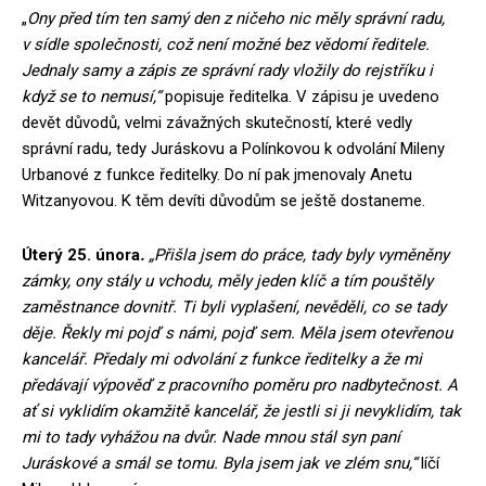
„
Ony před tím ten samý den z ničeho nic měly správní radu,
v sídle společnosti, což není možné bez vědomí ředitele.
Jednaly samy a zápis ze správní rady vložily do rejstříku i
když se to nemusí,“
popisuje ředitelka. V zápisu je uvedeno
devět důvodů, velmi závažných skutečností, které vedly
správní radu, tedy Juráskovu a Polínkovou k odvolání Mileny
Urbanové z funkce ředitelky. Do ní pak jmenovaly Anetu
Witzanyovou. K těm devíti důvodům se ještě dostaneme.
Úterý 25. února
.
„Přišla jsem do práce, tady byly vyměněny
zámky, ony stály u vchodu, měly jeden klíč a tím pouštěly
zaměstnance dovnitř. Ti byli vyplašení, nevěděli, co se tady
děje. Řekly mi pojď s námi, pojď sem. Měla jsem otevřenou
kancelář. Předaly mi odvolání z funkce ředitelky a že mi
předávají výpověď z pracovního poměru pro nadbytečnost. A
ať si vyklidím okamžitě kancelář, že jestli si ji nevyklidím, tak
mi to tady vyhážou na dvůr. Nade mnou stál syn paní
Juráskové a smál se tomu. Byla jsem jak ve zlém snu,“
líčí