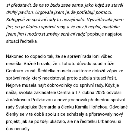
si představit, že na to budu zase sama, jako když se stavěl
druhý pavilon. Urgovala jsem je, že potřebuji pomoci.
Kolegyně ze správní rady to nezajímalo. Vysvětlovala jsem
jim, co je úlohou správní rady, a že ony ji neplní, nastínila
jsem jim i možnost změny správní rady,“
popisuje napjatou
situaci ředitelka.
Nakonec to dopadlo tak, že se správní rada loni vůbec
nesešla. Vážně hrozilo, že z tohoto důvodu soud může
Centrum zrušit. Ředitelka musela auditorce doložit zápis ze
správní rady, který neexistoval, proto začala situaci řešit.
Nejprve musela najít dobrovolníky do správní rady. Když je
našla, svolala zakladatele Centra a 17. dubna 2025 odvolali
Juráskovu a Polívkovou a nově jmenovali předsedou správní
rady Svatopluka Bernarda a členku Kamilu Hořickou. Odvolané
členky se v té době spolu sice scházely a připravovaly nový
projekt, jak se později ukázalo, ale na ředitelku Urbanovu si
čas nenašly.