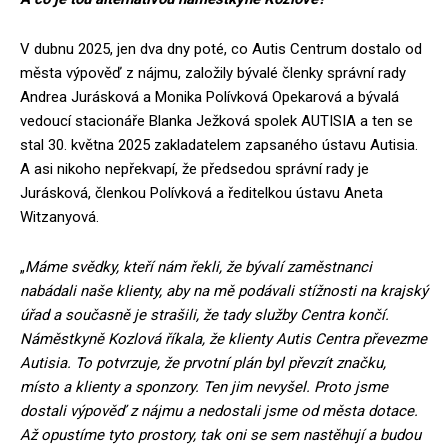
V dubnu 2025, jen dva dny poté, co Autis Centrum dostalo od
města výpověď z nájmu, založily bývalé členky správní rady
Andrea Jurásková a Monika Polívková Opekarová a bývalá
vedoucí stacionáře Blanka Ježková spolek AUTISIA a ten se
stal 30. května 2025 zakladatelem zapsaného ústavu Autisia.
A asi nikoho nepřekvapí, že předsedou správní rady je
Jurásková, členkou Polívková a ředitelkou ústavu Aneta
Witzanyová.
„
Máme svědky, kteří nám řekli, že bývalí zaměstnanci
nabádali naše klienty, aby na mě podávali stížnosti na krajský
úřad a současně je strašili, že tady služby Centra končí.
Náměstkyně Kozlová říkala, že klienty Autis Centra převezme
Autisia. To potvrzuje, že prvotní plán byl převzít značku,
místo a klienty a sponzory. Ten jim nevyšel. Proto jsme
dostali výpověď z nájmu a nedostali jsme od města dotace.
Až opustíme tyto prostory, tak oni se sem nastěhují a budou