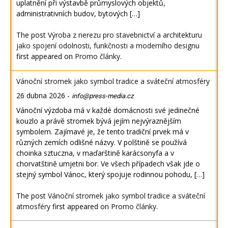
uplatnění při výstavbě průmyslových objektů,
administrativních budov, bytových […]
The post
Výroba z nerezu pro stavebnictví a architekturu
jako spojení odolnosti, funkčnosti a moderního designu
first appeared on
Promo články
.
Vánoční stromek jako symbol tradice a sváteční atmosféry
26 dubna 2026
-
info@press-media.cz
Vánoční výzdoba má v každé domácnosti své jedinečné
kouzlo a právě stromek bývá jejím nejvýraznějším
symbolem. Zajímavé je, že tento tradiční prvek má v
různých zemích odlišné názvy. V polštině se používá
choinka sztuczna, v maďarštině karácsonyfa a v
chorvatštině umjetni bor. Ve všech případech však jde o
stejný symbol Vánoc, který spojuje rodinnou pohodu, […]
The post
Vánoční stromek jako symbol tradice a sváteční
atmosféry
first appeared on
Promo články
.