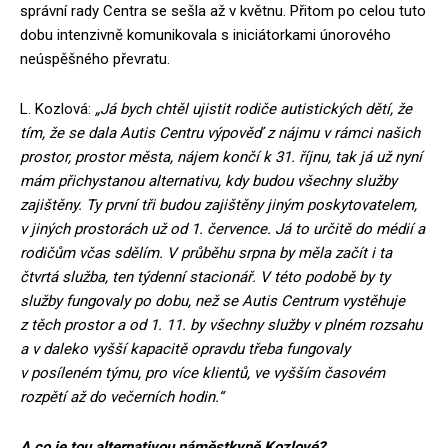
správní rady Centra se sešla až v květnu. Přitom po celou tuto
dobu intenzivně komunikovala s iniciátorkami únorového
neúspěšného převratu.
L. Kozlová:
„Já bych chtěl ujistit rodiče autistických dětí, že
tím, že se dala Autis Centru výpověď z nájmu v rámci našich
prostor, prostor města, nájem končí k 31. říjnu, tak já už nyní
mám přichystanou alternativu, kdy budou všechny služby
zajištěny. Ty první tři budou zajištěny jiným poskytovatelem,
v jiných prostorách už od 1. července. Já to určitě do médií a
rodičům včas sdělím. V průběhu srpna by měla začít i ta
čtvrtá služba, ten týdenní stacionář. V této podobě by ty
služby fungovaly po dobu, než se Autis Centrum vystěhuje
z těch prostor a od 1. 11. by všechny služby v plném rozsahu
a v daleko vyšší kapacitě opravdu třeba fungovaly
v posíleném týmu, pro více klientů, ve vyšším časovém
rozpětí až do večerních hodin.“
A co je tou alternativou náměstkyně Kozlové?