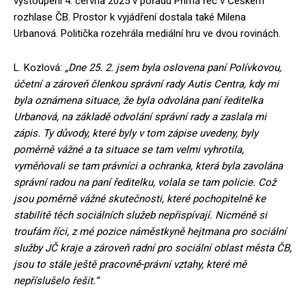
vystoupení 4. června 2025 v pořadu Přímá řeč v Českém
rozhlase ČB. Prostor k vyjádření dostala také Milena
Urbanová. Politička rozehrála mediální hru ve dvou rovinách.
L. Kozlová:
„Dne 25. 2. jsem byla oslovena paní Polívkovou,
účetní a zároveň členkou správní rady Autis Centra, kdy mi
byla oznámena situace, že byla odvolána paní ředitelka
Urbanová, na základě odvolání správní rady a zaslala mi
zápis. Ty důvody, které byly v tom zápise uvedeny, byly
poměrně vážné a ta situace se tam velmi vyhrotila,
vyměňovali se tam právníci a ochranka, která byla zavolána
správní radou na paní ředitelku, volala se tam policie. Což
jsou poměrně vážné skutečnosti, které pochopitelně ke
stabilitě těch sociálních služeb nepřispívají. Nicméně si
troufám říci, z mé pozice náměstkyně hejtmana pro sociální
služby JČ kraje a zároveň radní pro sociální oblast města ČB,
jsou to stále ještě pracovně-právní vztahy, které mě
nepříslušelo řešit.“