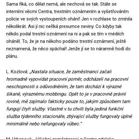
Sama říká, co dělat nemá, ale nechová se tak. Stále se
interními věcmi Centra, trestním oznámením a vyšetřováním
policie ve svých vystoupeních ohání! Jen v rozhlase to zmínila
několikrát. Asi jí nic neříká presumce neviny. Co kdyby tak
někdo podal trestní oznámení na ni a pak se tím v médiích
oháněl. To, že je na někoho podáno trestní oznámení, ještě
neznamená, že něco spáchal! Jenže jí se to náramně hodí do
plánu.
L. Kozlová:
„Nastala situace, že zaměstnanci začali
hromadně vypovídat pracovní poměr, odcházeli na pracovní
neschopnosti s odůvodněním, že tam dochází k výrazné
šikaně, výraznému mobbingu. Opět to je v pracovně právní
rovině, mě zajímalo fakticky pouze to, jakým způsobem tam
fungují čtyři služby. Vlastně v tu chvíli byla jediná funkční
služba týdenního stacionáře, zbývající služby fungovaly úplně
minimálně nebo nefungovaly vůbec.“