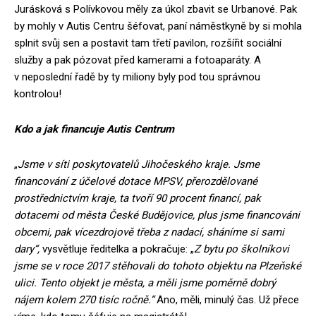
Jurásková s Polívkovou měly za úkol zbavit se Urbanové. Pak
by mohly v Autis Centru šéfovat, paní náměstkyně by si mohla
splnit svůj sen a postavit tam třetí pavilon, rozšířit sociální
služby a pak pózovat před kamerami a fotoaparáty. A
v neposlední řadě by ty miliony byly pod tou správnou
kontrolou!
Kdo a jak financuje Autis Centrum
„
Jsme v síti poskytovatelů Jihočeského kraje. Jsme
financování z účelové dotace MPSV, přerozdělované
prostřednictvím kraje, ta tvoří 90 procent financí, pak
dotacemi od města České Budějovice, plus jsme financováni
obcemi, pak vícezdrojově třeba z nadací, sháníme si sami
dary“,
vysvětluje ředitelka a pokračuje: „
Z bytu po školníkovi
jsme se v roce 2017 stěhovali do tohoto objektu na Plzeňské
ulici. Tento objekt je města, a měli jsme poměrně dobrý
nájem kolem 270 tisíc ročně.“
Ano, měli, minulý čas. Už přece