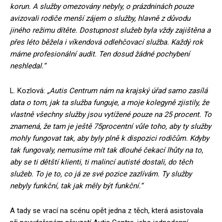
korun. A služby omezovány nebyly, o prázdninách pouze
avizovali rodiče menší zájem o služby, hlavně z důvodu
jiného režimu dítěte. Dostupnost služeb byla vždy zajištěna a
přes léto běžela i víkendová odlehčovací služba. Každý rok
máme profesionální audit. Ten dosud žádné pochybení
neshledal.“
L. Kozlová:
„Autis Centrum nám na krajský úřad samo zasílá
data o tom, jak ta služba funguje, a moje kolegyně zjistily, že
vlastně všechny služby jsou vytížené pouze na 25 procent. To
znamená, že tam je ještě 75procentní vůle toho, aby ty služby
mohly fungovat tak, aby byly plně k dispozici rodičům. Kdyby
tak fungovaly, nemusíme mít tak dlouhé čekací lhůty na to,
aby se ti dětští klienti, ti malincí autisté dostali, do těch
služeb. To je to, co já ze své pozice zazlívám. Ty služby
nebyly funkční, tak jak měly být funkční.“
A tady se vrací na scénu opět jedna z těch, která asistovala