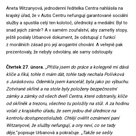
Aneta Witzanyová, jednodenní ředitelka Centra nahlásila na
krajský úřad, že v Autis Centru nefungují garantované sociální
služby a spustila celý ten kolotoč, úřednický a mediální. Byl to
snad jejich záměr? A v samém zoufalství, aby zametly stopy,
ještě poslaly Urbanové dokument, že odstupují z funkcí
z morálních zásad pro její arogantní chování. A veřejně pak
prezentovaly, že nebyly odvolány, ale samy odstoupily.
Čtvrtek 27. února.
„Přišla jsem do práce a kolegyně mi dává
klíče a říká, tohle ti mám dát, tohle tady nechala Polívková
s Juráskovou. Odemkla jsem kancelář, byla jako po výbuchu.
Zotvírané skříně a na stole byly položeny bezpečnostní
zámky a zámky od všech dveří Centra, které odstranily, klíče
od skříněk a trezoru, všechno tu položily na stůl. A za hodinu
volali z krajského úřadu, že sem jedou dvě úřednice na
kontrolu dostupnostislužeb. Chtějí ověřit oznámení paní
Witzanyové, že služby nefungují, a ony neví, co se tady
děje,“
popisuje Urbanová a pokračuje.
„Takže se sešly