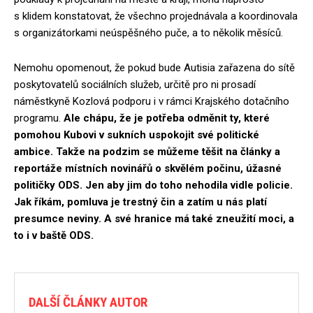
s klidem konstatovat, že všechno projednávala a koordinovala
s organizátorkami neúspěšného puče, a to několik měsíců.
Nemohu opomenout, že pokud bude Autisia zařazena do sítě
poskytovatelů sociálních služeb, určitě pro ni prosadí
náměstkyně Kozlová podporu i v rámci Krajského dotačního
programu.
Ale chápu, že je potřeba odměnit ty, které
pomohou Kubovi v sukních uspokojit své politické
ambice. Takže na podzim se můžeme těšit na články a
reportáže místních novinářů o skvělém počinu, úžasné
političky ODS. Jen aby jim do toho nehodila vidle policie.
Jak říkám, pomluva je trestný čin a zatím u nás platí
presumce neviny. A své hranice má také zneužití moci, a
to i v baště ODS.
DALŠÍ ČLÁNKY AUTOR