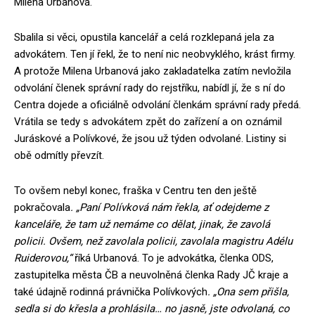
Milena Urbanová.
Sbalila si věci, opustila kancelář a celá rozklepaná jela za
advokátem. Ten jí řekl, že to není nic neobvyklého, krást firmy.
A protože Milena Urbanová jako zakladatelka zatím nevložila
odvolání členek správní rady do rejstříku, nabídl jí, že s ní do
Centra dojede a oficiálně odvolání členkám správní rady předá.
Vrátila se tedy s advokátem zpět do zařízení a on oznámil
Juráskové a Polívkové, že jsou už týden odvolané. Listiny si
obě odmítly převzít.
To ovšem nebyl konec, fraška v Centru ten den ještě
pokračovala
. „Paní Polívková nám řekla, ať odejdeme z
kanceláře, že tam už nemáme co dělat, jinak, že zavolá
policii. Ovšem, než zavolala policii, zavolala magistru Adélu
Ruiderovou,“
říká Urbanová. To je advokátka, členka ODS,
zastupitelka města ČB a neuvolněná členka Rady JČ kraje a
také údajně rodinná právnička Polívkových
. „Ona sem přišla,
sedla si do křesla a prohlásila… no jasně, jste odvolaná, co