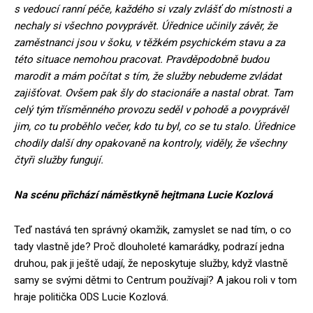
s vedoucí ranní péče, každého si vzaly zvlášť do místnosti a
nechaly si všechno povyprávět. Úřednice učinily závěr, že
zaměstnanci jsou v šoku, v těžkém psychickém stavu a za
této situace nemohou pracovat. Pravděpodobně budou
marodit a mám počítat s tím, že služby nebudeme zvládat
zajišťovat. Ovšem pak šly do stacionáře a nastal obrat. Tam
celý tým třísměnného provozu seděl v pohodě a povyprávěl
jim, co tu proběhlo večer, kdo tu byl, co se tu stalo. Úřednice
chodily další dny opakovaně na kontroly, viděly, že všechny
čtyři služby fungují.
Na scénu přichází náměstkyně hejtmana Lucie Kozlová
Teď nastává ten správný okamžik, zamyslet se nad tím, o co
tady vlastně jde? Proč dlouholeté kamarádky, podrazí jedna
druhou, pak ji ještě udají, že neposkytuje služby, když vlastně
samy se svými dětmi to Centrum používají? A jakou roli v tom
hraje politička ODS Lucie Kozlová.