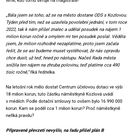
víme, kdo tomu šéfuje na magistrátě!
„
Bála jsem se toho, až se na město dostane ODS s Kozlovou.
Týden před tím, než se uzavřela povolební jednání, v tom roce
2022, tak k nám přišel znalec a udělal posudek na nájem 1
milion korun ročně a omylem mi ten posudek poslal. Věděla
jsem, že milion rozhodně nezaplatíme, proto jsem začala
řešit, že se asi budeme muset vystěhovat, že nás opravdu
chce dusit
,
už teď, hned po nástupu. Načeš Rada města
snížila ten nájem na zhruba polovinu, teď platíme cca 490
tisíc ročně,“
říká ředitelka.
Na letošní rok mělo dostat Centrum účelovou dotaci ve výši
18 milion korun, tuto částku náměstkyně Kozlová uvádí
v médiích. Podle dotační smlouvy to ovšem bylo 16 990 000
korun. Kam se poděl cca 1 milion korun? Proč náměstkyně
neříká pravdu?
Připravené převzetí nevyšlo, na řadu přišel plán B