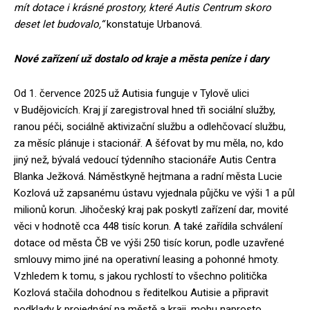
mít dotace i krásné prostory, které Autis Centrum skoro
deset let budovalo,“
konstatuje Urbanová.
Nové zařízení už dostalo od kraje a města peníze i dary
Od 1. července 2025 už Autisia funguje v Tylově ulici
v Budějovicích. Kraj jí zaregistroval hned tři sociální služby,
ranou péči, sociálně aktivizační službu a odlehčovací službu,
za měsíc plánuje i stacionář. A šéfovat by mu měla, no, kdo
jiný než, bývalá vedoucí týdenního stacionáře Autis Centra
Blanka Ježková. Náměstkyně hejtmana a radní města Lucie
Kozlová už zapsanému ústavu vyjednala půjčku ve výši 1 a půl
milionů korun. Jihočeský kraj pak poskytl zařízení dar, movité
věci v hodnotě cca 448 tisíc korun. A také zařídila schválení
dotace od města ČB ve výši 250 tisíc korun, podle uzavřené
smlouvy mimo jiné na operativní leasing a pohonné hmoty.
Vzhledem k tomu, s jakou rychlostí to všechno politička
Kozlová stačila dohodnou s ředitelkou Autisie a připravit
podklady k projednání na městě a kraji, mohu naprosto