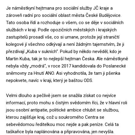
Je náměstkyní hejtmana pro sociální služby JČ kraje a
zároveň radní pro sociální oblast města České Budějovice.
Tato osoba řídí a rozhoduje o všem, co se děje v sociálních
službách v kraji. Podle opozičních městských i krajských
zastupitelů prosadí vše, co si umane, protože její straničtí
kolegové jí všechno odkývají a není žádným tajemstvím, že ji
přezdívají „Kuba v sukních“. Pokud by někdo nevěděl, kdo je
Martin Kuba, tak je to nejlepší hejtman Česka. Ale náměstkyně
nebyla vždy „modrá“, v roce 2017 kandidovala do Poslanecké
sněmovny za Hnutí ANO. Asi vyhodnotila, že tam ji pšenka
nepokvete, navíc v kraji, který je baštou ODS.
Velmi dlouho a pečlivě jsem se snažila získat co nejvíce
informací, proto mohu s čistým svědomím říci, že v hlavní roli
jsou osobní antipatie, politické ambice chlubit se službou,
kterou zajišťuje kraj, což u soukromého Centra se
sebevědomou ředitelkou moc nejde a pak peníze. Celá ta
taškařice byla naplánována a připravována, jen nevyšla.