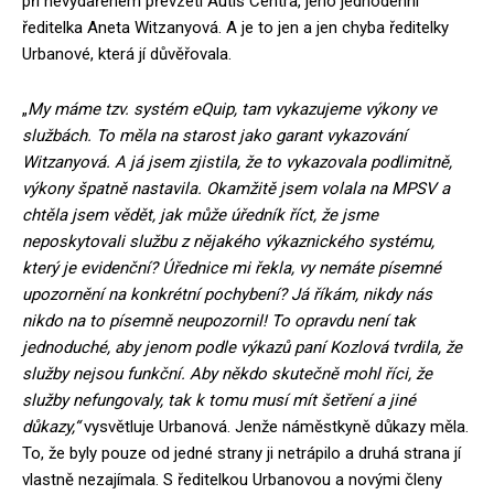
při nevydařeném převzetí Autis Centra, jeho jednodenní
ředitelka Aneta Witzanyová. A je to jen a jen chyba ředitelky
Urbanové, která jí důvěřovala.
„
My máme tzv. systém eQuip, tam vykazujeme výkony ve
službách. To měla na starost jako garant vykazování
Witzanyová. A já jsem zjistila, že to vykazovala podlimitně,
výkony špatně nastavila. Okamžitě jsem volala na MPSV a
chtěla jsem vědět, jak může úředník říct, že jsme
neposkytovali službu z nějakého výkaznického systému,
který je evidenční? Úřednice mi řekla, vy nemáte písemné
upozornění na konkrétní pochybení? Já říkám, nikdy nás
nikdo na to písemně neupozornil! To opravdu není tak
jednoduché, aby jenom podle výkazů paní Kozlová tvrdila, že
služby nejsou funkční. Aby někdo skutečně mohl říci, že
služby nefungovaly, tak k tomu musí mít šetření a jiné
důkazy,“
vysvětluje Urbanová. Jenže náměstkyně důkazy měla.
To, že byly pouze od jedné strany ji netrápilo a druhá strana jí
vlastně nezajímala. S ředitelkou Urbanovou a novými členy