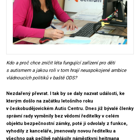
Kdo a proč chce zničit léta fungující zařízení pro děti
s autismem a jakou roli v tom hrají neuspokojené ambice
vládnoucích politiků v baště ODS?
Nezdařený převrat. I tak by se daly nazvat události, ke
kterým došlo na začátku letošního roku
v českobudějovickém Autis Centru. Dnes již bývalé členky
správní rady vyměnily bez vědomí ředitelky v celém
objektu bezpečnostní zámky, poté ji odvolaly z funkce,
vyhodily z kanceláře, jmenovaly novou ředitelku a
všechno pak pečlivě nahlásily náměstkyni hejtmana