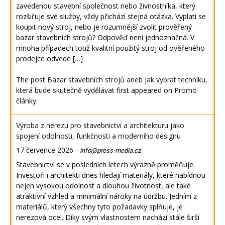
zavedenou stavební společnost nebo živnostníka, který
rozšiřuje své služby, vždy přichází stejná otázka. Vyplatí se
koupit nový stroj, nebo je rozumnější zvolit prověřený
bazar stavebních strojů? Odpověď není jednoznačná. V
mnoha případech totiž kvalitní použitý stroj od ověřeného
prodejce odvede […]
The post
Bazar stavebních strojů aneb jak vybrat techniku,
která bude skutečně vydělávat
first appeared on
Promo
články
.
Výroba z nerezu pro stavebnictví a architekturu jako
spojení odolnosti, funkčnosti a moderního designu
17 července 2026
-
info@press-media.cz
Stavebnictví se v posledních letech výrazně proměňuje.
Investoři i architekti dnes hledají materiály, které nabídnou
nejen vysokou odolnost a dlouhou životnost, ale také
atraktivní vzhled a minimální nároky na údržbu. Jedním z
materiálů, který všechny tyto požadavky splňuje, je
nerezová ocel. Díky svým vlastnostem nachází stále širší