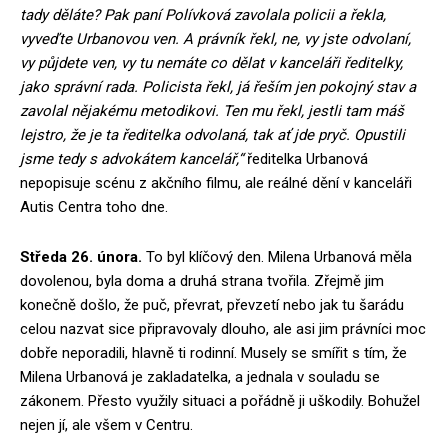
tady děláte? Pak paní Polívková zavolala policii a řekla,
vyveďte Urbanovou ven. A právník řekl, ne, vy jste odvolaní,
vy půjdete ven, vy tu nemáte co dělat v kanceláři ředitelky,
jako správní rada. Policista řekl, já řeším jen pokojný stav a
zavolal nějakému metodikovi. Ten mu řekl, jestli tam máš
lejstro, že je ta ředitelka odvolaná, tak ať jde pryč. Opustili
jsme tedy s advokátem kancelář,“
ředitelka Urbanová
nepopisuje scénu z akčního filmu, ale reálné dění v kanceláři
Autis Centra toho dne.
Středa 26. února.
To byl klíčový den. Milena Urbanová měla
dovolenou, byla doma a druhá strana tvořila. Zřejmě jim
konečně došlo, že puč, převrat, převzetí nebo jak tu šarádu
celou nazvat sice připravovaly dlouho, ale asi jim právníci moc
dobře neporadili, hlavně ti rodinní. Musely se smířit s tím, že
Milena Urbanová je zakladatelka, a jednala v souladu se
zákonem. Přesto využily situaci a pořádně ji uškodily. Bohužel
nejen jí, ale všem v Centru.