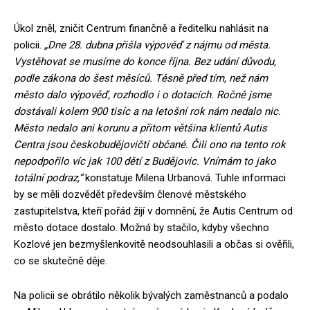
Úkol zněl, zničit Centrum finančně a ředitelku nahlásit na
policii.
„Dne 28. dubna přišla výpověď z nájmu od města.
Vystěhovat se musíme do konce října. Bez udání důvodu,
podle zákona do šest měsíců. Těsně před tím, než nám
město dalo výpověď, rozhodlo i o dotacích. Ročně jsme
dostávali kolem 900 tisíc a na letošní rok nám nedalo nic.
Město nedalo ani korunu a přitom většina klientů Autis
Centra jsou českobudějovičtí občané. Čili ono na tento rok
nepodpořilo víc jak 100 dětí z Budějovic. Vnímám to jako
totální podraz,“
konstatuje Milena Urbanová. Tuhle informaci
by se měli dozvědět především členové městského
zastupitelstva, kteří pořád žijí v domnění, že Autis Centrum od
město dotace dostalo. Možná by stačilo, kdyby všechno
Kozlové jen bezmyšlenkovitě neodsouhlasili a občas si ověřili,
co se skutečně děje.
Na policii se obrátilo několik bývalých zaměstnanců a podalo