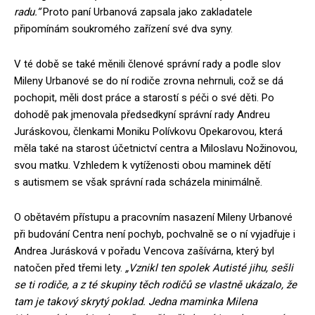
radu.“
Proto paní Urbanová zapsala jako zakladatele
připomínám soukromého zařízení své dva syny.
V té době se také měnili členové správní rady a podle slov
Mileny Urbanové se do ní rodiče zrovna nehrnuli, což se dá
pochopit, měli dost práce a starostí s péči o své děti. Po
dohodě pak jmenovala předsedkyní správní rady Andreu
Juráskovou, členkami Moniku Polívkovu Opekarovou, která
měla také na starost účetnictví centra a Miloslavu Nožinovou,
svou matku. Vzhledem k vytíženosti obou maminek dětí
s autismem se však správní rada scházela minimálně.
O obětavém přístupu a pracovním nasazení Mileny Urbanové
při budování Centra není pochyb, pochvalně se o ní vyjadřuje i
Andrea Jurásková v pořadu Vencova zašívárna, který byl
natočen před třemi lety.
„Vznikl ten spolek Autisté jihu, sešli
se ti rodiče, a z té skupiny těch rodičů se vlastně ukázalo, že
tam je takový skrytý poklad. Jedna maminka Milena