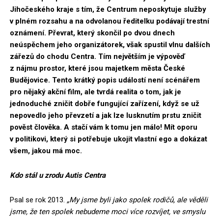
Jihočeského kraje s tím, že Centrum neposkytuje služby
v plném rozsahu a na odvolanou ředitelku podávají trestní
oznámení. Převrat, který skončil po dvou dnech
neúspěchem jeho organizátorek, však spustil vlnu dalších
zářezů do chodu Centra. Tím největším je výpověď
z nájmu prostor, které jsou majetkem města České
Budějovice. Tento krátký popis událostí není scénářem
pro nějaký akční film, ale tvrdá realita o tom, jak je
jednoduché zničit dobře fungující zařízení, když se už
nepovedlo jeho převzetí a jak lze lusknutím prstu zničit
pověst člověka. A stačí vám k tomu jen málo! Mít oporu
v politikovi, který si potřebuje ukojit vlastní ego a dokázat
všem, jakou má moc.
Kdo stál u zrodu Autis Centra
Psal se rok 2013.
„My jsme byli jako spolek rodičů, ale věděli
jsme, že ten spolek nebudeme moci více rozvíjet, ve smyslu