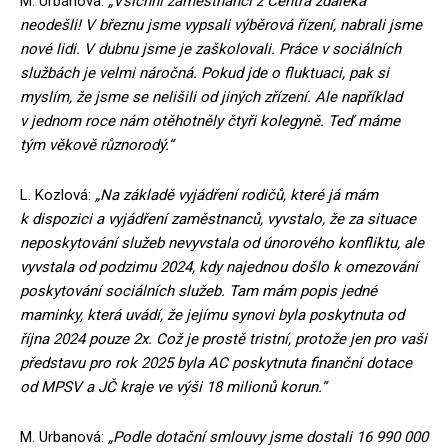
M. Urbanová:
„Všichni zaměstnanci z Centra zdaleka
neodešli! V březnu jsme vypsali výběrová řízení, nabrali jsme
nové lidi. V dubnu jsme je zaškolovali. Práce v sociálních
službách je velmi náročná. Pokud jde o fluktuaci, pak si
myslím, že jsme se nelišili od jiných zřízení. Ale například
v jednom roce nám otěhotněly čtyři kolegyně. Teď máme
tým věkově různorodý.“
L. Kozlová:
„Na základě vyjádření rodičů, které já mám
k dispozici a vyjádření zaměstnanců, vyvstalo, že za situace
neposkytování služeb nevyvstala od únorového konfliktu, ale
vyvstala od podzimu 2024, kdy najednou došlo k omezování
poskytování sociálních služeb. Tam mám popis jedné
maminky, která uvádí, že jejímu synovi byla poskytnuta od
října 2024 pouze 2x. Což je prostě tristní, protože jen pro vaši
představu pro rok 2025 byla AC poskytnuta finanční dotace
od MPSV a JČ kraje ve výši 18 milionů korun.“
M. Urbanová:
„Podle dotační smlouvy jsme dostali 16 990 000