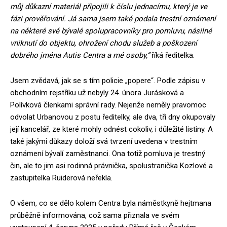
můj důkazní materiál připojili k číslu jednacímu, který je ve
fázi prověřování. Já sama jsem také podala trestní oznámení
na některé své bývalé spolupracovníky pro pomluvu, násilné
vniknutí do objektu, ohrožení chodu služeb a poškození
dobrého jména Autis Centra a mé osoby,“
říká ředitelka.
Jsem zvědavá, jak se s tím policie „popere“. Podle zápisu v
obchodním rejstříku už nebyly 24. února Jurásková a
Polívková členkami správní rady. Nejenže neměly pravomoc
odvolat Urbanovou z postu ředitelky, ale dva, tři dny okupovaly
její kancelář, ze které mohly odnést cokoliv, i důležité listiny. A
také jakými důkazy doloží svá tvrzení uvedena v trestním
oznámení bývalí zaměstnanci. Ona totiž pomluva je trestný
čin, ale to jim asi rodinná právnička, spolustranička Kozlové a
zastupitelka Ruiderová neřekla.
O všem, co se dělo kolem Centra byla náměstkyně hejtmana
průběžně informována, což sama přiznala ve svém