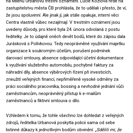
na Milenu Urbanovu trestní oznámení. Lucie Kozlová hrdě na
zastupitelstvu města ČB prohlásila, že to udělali i přesto, že ví,
že jsou spoluvinní. Ale jinak jí, jak stále opakuje, interní věci
Centra vlastně vůbec nezajímají. V trestním oznámení jsou
uvedeny důvody, pro které byla 24. února odvolaná z postu
ředitelky. Je to údajně oněch devět bodů, které do zápisu dala
Jurásková s Polívkovou. Tedy neoprávněné využívání majetku
organizace k soukromým účelům, porušení podmínek
darovací smlouvy, absence odpovídající účetní dokumentace
k využívání služebního automobilu, pochybné faktury za
náhradní díly, absence výběrových řízení při investicích,
zneužití veřejných financí, nepřiměřeně vysoké odměny za
práci sociálního pracovníka, bossing a nevhodné jednání vůči
zaměstnancům, neoprávněný přístup k e-mailům
zaměstnanců a fiktivní smlouva o dílo.
Vzhledem k tomu, že tohle všechno lze dohledat z veřejných
zdrojů, ředitelka Urbanová poskytla policii sama od sebe
listinné důkazy k jednotlivým bodům obvinění.
„Sdělili mi, že