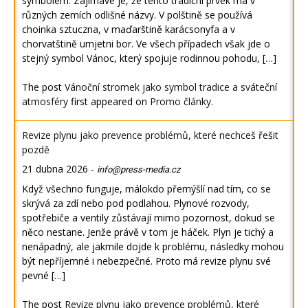
symbolem. Zajímavé je, že tento tradiční prvek má v
různých zemích odlišné názvy. V polštině se používá
choinka sztuczna, v maďarštině karácsonyfa a v
chorvatštině umjetni bor. Ve všech případech však jde o
stejný symbol Vánoc, který spojuje rodinnou pohodu, […]
The post
Vánoční stromek jako symbol tradice a sváteční
atmosféry
first appeared on
Promo články
.
Revize plynu jako prevence problémů, které nechceš řešit
pozdě
21 dubna 2026
-
info@press-media.cz
Když všechno funguje, málokdo přemýšlí nad tím, co se
skrývá za zdí nebo pod podlahou. Plynové rozvody,
spotřebiče a ventily zůstávají mimo pozornost, dokud se
něco nestane. Jenže právě v tom je háček. Plyn je tichý a
nenápadný, ale jakmile dojde k problému, následky mohou
být nepříjemné i nebezpečné. Proto má revize plynu své
pevné […]
The post
Revize plynu jako prevence problémů, které