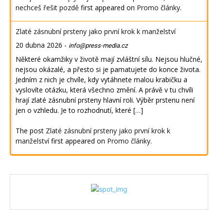
nechceš řešit pozdě
first appeared on
Promo články
.
Zlaté zásnubní prsteny jako první krok k manželství
20 dubna 2026
-
info@press-media.cz
Některé okamžiky v životě mají zvláštní sílu. Nejsou hlučné,
nejsou okázalé, a přesto si je pamatujete do konce života.
Jedním z nich je chvíle, kdy vytáhnete malou krabičku a
vyslovíte otázku, která všechno změní. A právě v tu chvíli
hrají zlaté zásnubní prsteny hlavní roli. Výběr prstenu není
jen o vzhledu. Je to rozhodnutí, které […]
The post
Zlaté zásnubní prsteny jako první krok k
manželství
first appeared on
Promo články
.