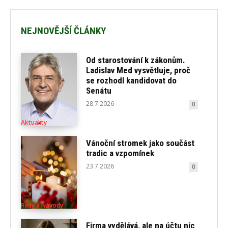
NEJNOVĚJŠÍ ČLÁNKY
Od starostování k zákonům.
Ladislav Med vysvětluje, proč
se rozhodl kandidovat do
Senátu
28.7.2026
0
Aktuality
Vánoční stromek jako součást
tradic a vzpomínek
23.7.2026
0
Rady a Návody
Firma vydělává, ale na účtu nic