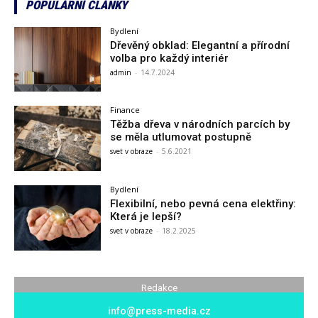
POPULÁRNÍ ČLÁNKY
Bydlení
Dřevěný obklad: Elegantní a přírodní
volba pro každý interiér
admin
-
14.7.2024
Finance
Těžba dřeva v národních parcích by
se měla utlumovat postupně
svet v obraze
-
5.6.2021
Bydlení
Flexibilní, nebo pevná cena elektřiny:
Která je lepší?
svet v obraze
-
18.2.2025
Redakce
info@press-media.cz