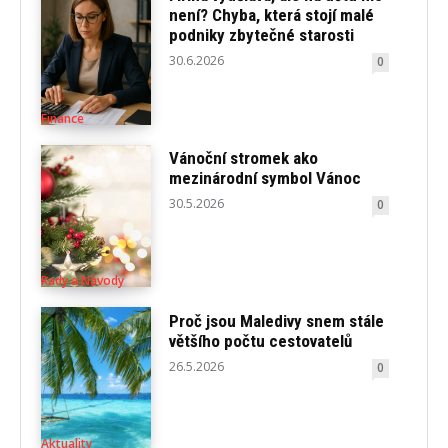
není? Chyba, která stojí malé
podniky zbytečné starosti
30.6.2026
0
Finance
Vánoční stromek ako
mezinárodní symbol Vánoc
30.5.2026
0
Rady a Návody
Proč jsou Maledivy snem stále
většího počtu cestovatelů
26.5.2026
0
Aktuality