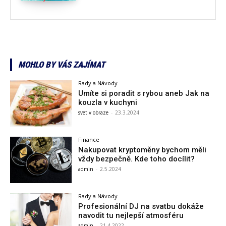
MOHLO BY VÁS ZAJÍMAT
Rady a Návody
Umíte si poradit s rybou aneb Jak na
kouzla v kuchyni
svet v obraze
-
23.3.2024
Finance
Nakupovat kryptoměny bychom měli
vždy bezpečně. Kde toho docílit?
admin
-
2.5.2024
Rady a Návody
Profesionální DJ na svatbu dokáže
navodit tu nejlepší atmosféru
admin
-
21.4.2022