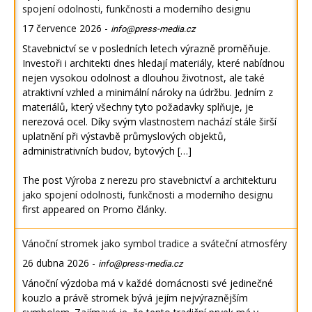
spojení odolnosti, funkčnosti a moderního designu
17 července 2026
-
info@press-media.cz
Stavebnictví se v posledních letech výrazně proměňuje.
Investoři i architekti dnes hledají materiály, které nabídnou
nejen vysokou odolnost a dlouhou životnost, ale také
atraktivní vzhled a minimální nároky na údržbu. Jedním z
materiálů, který všechny tyto požadavky splňuje, je
nerezová ocel. Díky svým vlastnostem nachází stále širší
uplatnění při výstavbě průmyslových objektů,
administrativních budov, bytových […]
The post
Výroba z nerezu pro stavebnictví a architekturu
jako spojení odolnosti, funkčnosti a moderního designu
first appeared on
Promo články
.
Vánoční stromek jako symbol tradice a sváteční atmosféry
26 dubna 2026
-
info@press-media.cz
Vánoční výzdoba má v každé domácnosti své jedinečné
kouzlo a právě stromek bývá jejím nejvýraznějším