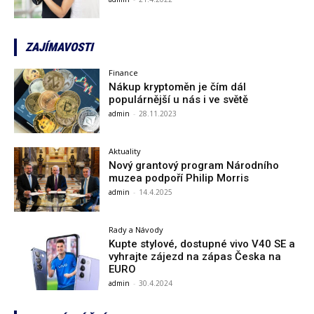
ZAJÍMAVOSTI
Finance
Nákup kryptoměn je čím dál
populárnější u nás i ve světě
admin
-
28.11.2023
Aktuality
Nový grantový program Národního
muzea podpoří Philip Morris
admin
-
14.4.2025
Rady a Návody
Kupte stylové, dostupné vivo V40 SE a
vyhrajte zájezd na zápas Česka na
EURO
admin
-
30.4.2024