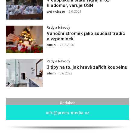
hladomor, varuje OSN
svet v obraze
-
5.6.2021
Rady a Návody
Vánoční stromek jako součást tradic
a vzpomínek
admin
-
23.7.2026
Rady a Návody
3 tipy na to, jak hravě zařídit koupelnu
admin
-
6.6.2022
Redakce
info@press-media.cz