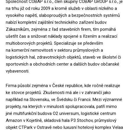
Společnost COBAP s.r.o., člen skupiny COBAP GROUP s.r.o., je
na trhu již od roku 2009 a kromě služeb v oblasti nízkého a
vysokého napětí, slaboproudých a bezpečnostních systémů
nabízí kompletní zajištění technického zařízení budov.
Zákazníkům, zejména z řad stavebních firem, tím pomáhá
ušetřit čas a snižovat náklady spojené s řízením a realizací
multioborových projektů. Specializuje se především
na komerční nemovitosti v sektoru průmyslových a
logistických hal, zdravotnických objektů, staveb ve školství či
sportovních a obchodních center a dalších budov občanské
vybavenosti.
Firma působí zejména v České republice, kde ročně realizuje
ke stovce projektů. Zkušenosti má ale i v zahraničí jako
například na Slovensku, ve Švédsku či Francii. Mezi významné
projekty, na kterých v minulosti spolupracovala, patří mimo
jiné multifunkční budova O2 universum, logistické centrum
Amazon v Kojetíně, skladová hala P3 Stochov, průmyslový
objekt CTPark v Ostravě nebo luxusní hotelový komplex Velaa