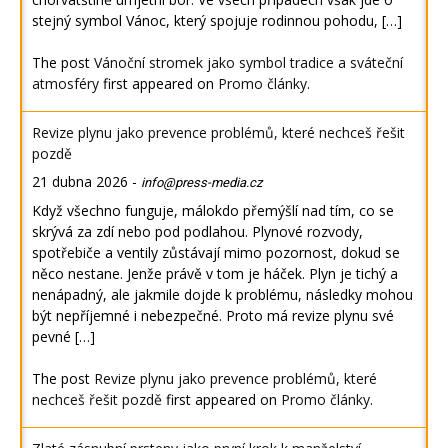
stejný symbol Vánoc, který spojuje rodinnou pohodu, […]
The post
Vánoční stromek jako symbol tradice a sváteční
atmosféry
first appeared on
Promo články
.
Revize plynu jako prevence problémů, které nechceš řešit
pozdě
21 dubna 2026
-
info@press-media.cz
Když všechno funguje, málokdo přemýšlí nad tím, co se
skrývá za zdí nebo pod podlahou. Plynové rozvody,
spotřebiče a ventily zůstávají mimo pozornost, dokud se
něco nestane. Jenže právě v tom je háček. Plyn je tichý a
nenápadný, ale jakmile dojde k problému, následky mohou
být nepříjemné i nebezpečné. Proto má revize plynu své
pevné […]
The post
Revize plynu jako prevence problémů, které
nechceš řešit pozdě
first appeared on
Promo články
.