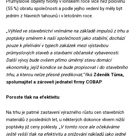
Průmyslové objekty tvořily v loňském roce více než polovinu
(55 %) obratu společnosti a podle jejího vedení by měly být
jedním z hlavních tahounů i v letošním roce.
„
Výhled ve stavebnictví vnímáme na základě impulsů z trhu a
poptávky směrem k naší společnosti jako stabilní, dochází
pouze k přelívání v typech zakázek mezi výstavbou
průmyslových staveb a stavbami občanské vybavenosti.
Další vývoj bude ovšem přímo úměrný stavu domácí
ekonomiky, jejíž kondice se bude propisovat i do stavebního
trhu, a kterou nelze přesně predikovat,“
říká
Zdeněk Tůma,
spolumajitel a zároveň jednatel firmy COBAP
.
Poroste tlak na efektivitu
Na trhu je patrné zastavení výrazného růstu cen stavebních
materiálů z posledních let, u některých dokonce vlivem nižší
poptávky již ceny poklesly.
„V tomto roce ale očekáváme
ještě vyšší tlak na efektivitu a snižování nákladů jako jedné