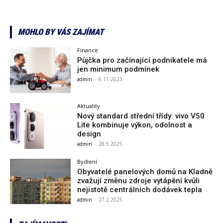
MOHLO BY VÁS ZAJÍMAT
Finance
Půjčka pro začínající podnikatele má
jen minimum podmínek
admin
-
6.11.2023
Aktuality
Nový standard střední třídy: vivo V50
Lite kombinuje výkon, odolnost a
design
admin
-
28.5.2025
Bydlení
Obyvatelé panelových domů na Kladně
zvažují změnu zdroje vytápění kvůli
nejistotě centrálních dodávek tepla
admin
-
27.2.2025