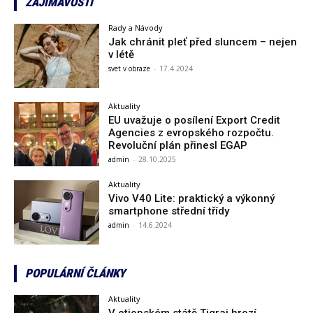
ZAJÍMAVOSTI
Rady a Návody
Jak chránit pleť před sluncem – nejen
v létě
svet v obraze
-
17.4.2024
Aktuality
EU uvažuje o posílení Export Credit
Agencies z evropského rozpočtu.
Revoluční plán přinesl EGAP
admin
-
28.10.2025
Aktuality
Vivo V40 Lite: praktický a výkonný
smartphone střední třídy
admin
-
14.6.2024
POPULÁRNÍ ČLÁNKY
Aktuality
V etiopském státě Tigraj hrozí