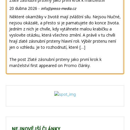
Zlaté zásnubní prsteny jako první krok k manželství
20 dubna 2026
-
info@press-media.cz
Některé okamžiky v životě mají zvláštní sílu. Nejsou hlučné,
nejsou okázalé, a přesto si je pamatujete do konce života.
Jedním z nich je chvíle, kdy vytáhnete malou krabičku a
vyslovíte otázku, která všechno změní. A právě v tu chvíli
hrají zlaté zásnubní prsteny hlavní roli. Výběr prstenu není
jen o vzhledu. Je to rozhodnutí, které […]
The post
Zlaté zásnubní prsteny jako první krok k
manželství
first appeared on
Promo články
.
NEJNOVĚJŠÍ ČLÁNKY