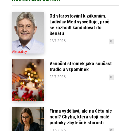
Od starostování k zákonům.
Ladislav Med vysvětluje, proč
se rozhodl kandidovat do
Senátu
28.7.2026
0
Aktuality
Vánoční stromek jako součást
tradic a vzpomínek
23.7.2026
0
Rady a Návody
Firma vydělává, ale na účtu nic
není? Chyba, která stojí malé
podniky zbytečné starosti
30.6.2026
0