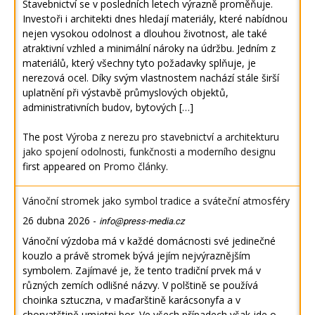
Stavebnictví se v posledních letech výrazně proměňuje.
Investoři i architekti dnes hledají materiály, které nabídnou
nejen vysokou odolnost a dlouhou životnost, ale také
atraktivní vzhled a minimální nároky na údržbu. Jedním z
materiálů, který všechny tyto požadavky splňuje, je
nerezová ocel. Díky svým vlastnostem nachází stále širší
uplatnění při výstavbě průmyslových objektů,
administrativních budov, bytových […]
The post
Výroba z nerezu pro stavebnictví a architekturu
jako spojení odolnosti, funkčnosti a moderního designu
first appeared on
Promo články
.
Vánoční stromek jako symbol tradice a sváteční atmosféry
26 dubna 2026
-
info@press-media.cz
Vánoční výzdoba má v každé domácnosti své jedinečné
kouzlo a právě stromek bývá jejím nejvýraznějším
symbolem. Zajímavé je, že tento tradiční prvek má v
různých zemích odlišné názvy. V polštině se používá
choinka sztuczna, v maďarštině karácsonyfa a v
chorvatštině umjetni bor. Ve všech případech však jde o