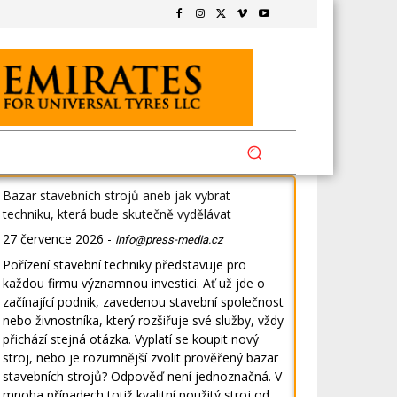
Bazar stavebních strojů aneb jak vybrat
techniku, která bude skutečně vydělávat
27 července 2026
-
info@press-media.cz
Pořízení stavební techniky představuje pro
každou firmu významnou investici. Ať už jde o
začínající podnik, zavedenou stavební společnost
nebo živnostníka, který rozšiřuje své služby, vždy
přichází stejná otázka. Vyplatí se koupit nový
stroj, nebo je rozumnější zvolit prověřený bazar
stavebních strojů? Odpověď není jednoznačná. V
mnoha případech totiž kvalitní použitý stroj od