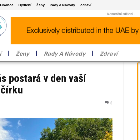
Finance
Bydlení
Ženy
Rady a Návody
Zdraví
- Komerční sdělení -
í
Ženy
Rady A Návody
Zdraví
s postará v den vaší
ečírku
3