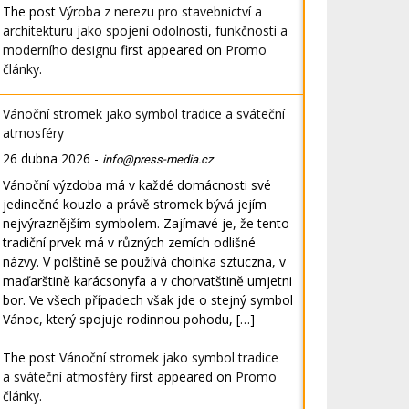
The post
Výroba z nerezu pro stavebnictví a
architekturu jako spojení odolnosti, funkčnosti a
moderního designu
first appeared on
Promo
články
.
Vánoční stromek jako symbol tradice a sváteční
atmosféry
26 dubna 2026
-
info@press-media.cz
Vánoční výzdoba má v každé domácnosti své
jedinečné kouzlo a právě stromek bývá jejím
nejvýraznějším symbolem. Zajímavé je, že tento
tradiční prvek má v různých zemích odlišné
názvy. V polštině se používá choinka sztuczna, v
maďarštině karácsonyfa a v chorvatštině umjetni
bor. Ve všech případech však jde o stejný symbol
Vánoc, který spojuje rodinnou pohodu, […]
The post
Vánoční stromek jako symbol tradice
a sváteční atmosféry
first appeared on
Promo
články
.