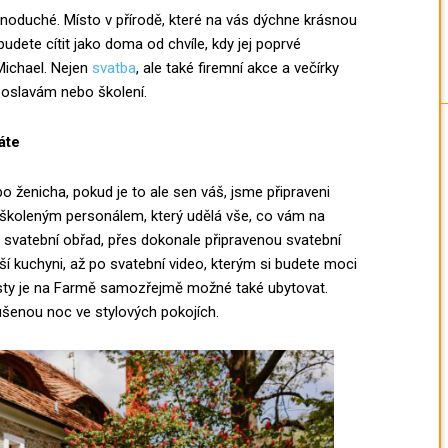
dnoduché. Místo v přírodě, které na vás dýchne krásnou
udete cítit jako doma od chvíle, kdy jej poprvé
Michael. Nejen
svatba
, ale také firemní akce a večírky
k oslavám nebo školení.
áte
 ženicha, pokud je to ale sen váš, jsme připraveni
školeným personálem, který udělá vše, co vám na
o svatební obřad, přes dokonale připravenou svatební
ší kuchyni, až po svatební video, kterým si budete moci
osty je na Farmě samozřejmě možné také ubytovat.
ušenou noc ve stylových pokojích.