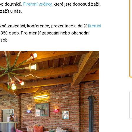
bo doutníků.
Firemní večírky
, které jste doposud zažili,
zažít u nás.
zná zasedání, konference, prezentace a další
firemní
až 350 osob. Pro menší zasedání nebo obchodní
osob.