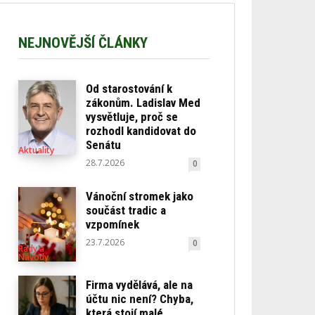
NEJNOVĚJŠÍ ČLÁNKY
Od starostování k
zákonům. Ladislav Med
vysvětluje, proč se
rozhodl kandidovat do
Senátu
Aktuality
28.7.2026
0
Vánoční stromek jako
součást tradic a
vzpomínek
23.7.2026
0
Rady a
Návody
Firma vydělává, ale na
účtu nic není? Chyba,
která stojí malé