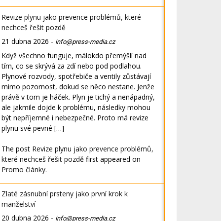
Revize plynu jako prevence problémů, které
nechceš řešit pozdě
21 dubna 2026
-
info@press-media.cz
Když všechno funguje, málokdo přemýšlí nad
tím, co se skrývá za zdí nebo pod podlahou.
Plynové rozvody, spotřebiče a ventily zůstávají
mimo pozornost, dokud se něco nestane. Jenže
právě v tom je háček. Plyn je tichý a nenápadný,
ale jakmile dojde k problému, následky mohou
být nepříjemné i nebezpečné. Proto má revize
plynu své pevné […]
The post
Revize plynu jako prevence problémů,
které nechceš řešit pozdě
first appeared on
Promo články
.
Zlaté zásnubní prsteny jako první krok k
manželství
20 dubna 2026
-
info@press-media.cz