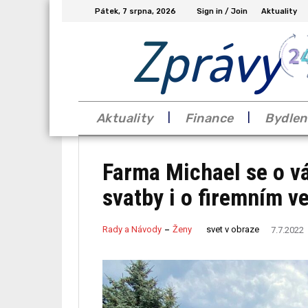
Pátek, 7 srpna, 2026
Sign in / Join
Aktuality
Zprávy
Aktuality
Finance
Bydlen
Farma Michael se o vá
svatby i o firemním v
svet v obraze
Rady a Návody
Ženy
7.7.2022