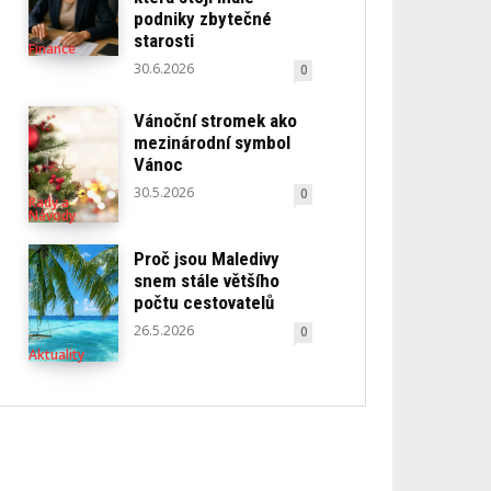
podniky zbytečné
starosti
Finance
30.6.2026
0
Vánoční stromek ako
mezinárodní symbol
Vánoc
30.5.2026
0
Rady a
Návody
Proč jsou Maledivy
snem stále většího
počtu cestovatelů
26.5.2026
0
Aktuality