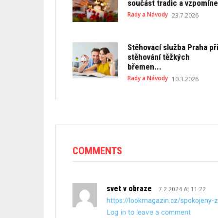
součást tradic a vzpomín
Rady a Návody
23.7.2026
Stěhovací služba Praha př
stěhování těžkých
břemen...
Rady a Návody
10.3.2026
COMMENTS
svet v obraze
7.2.2024 At 11:22
https://lookmagazin.cz/spokojeny-z
Log in to leave a comment