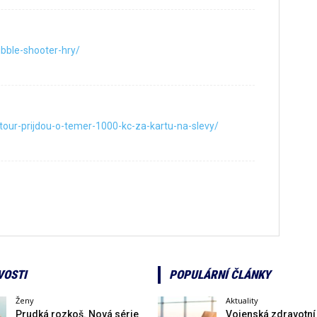
bble-shooter-hry/
i-tour-prijdou-o-temer-1000-kc-za-kartu-na-slevy/
VOSTI
POPULÁRNÍ ČLÁNKY
Ženy
Aktuality
Prudká rozkoš. Nová série
Vojenská zdravotní