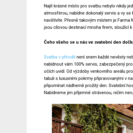
Najít krásné místo pro svatbu nebylo nikdy je
atmosférou, nabídne dokonalý servis a vy se b
navštívíte. Přesně takovým místem je Farma 
jsou cílovou destinací mnoha firem, sloužící 
Čeho všeho se u nás ve svatební den dočk
Svatba v přírodě
není snem každé nevěsty nebo
nabídnout vám 100% servis, zabezpečený pro
očích uvidí. Od výzdoby venkovního areálu pr
tabuli s luxusními pokrmy připravovanými v na
připomínat nádherně prožitý den. Svatební h
Nabídneme jim příjemně strávenou, ničím ner