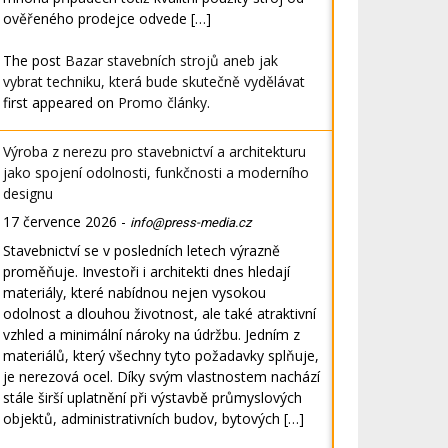
ověřeného prodejce odvede […]
The post
Bazar stavebních strojů aneb jak
vybrat techniku, která bude skutečně vydělávat
first appeared on
Promo články
.
Výroba z nerezu pro stavebnictví a architekturu
jako spojení odolnosti, funkčnosti a moderního
designu
17 července 2026
-
info@press-media.cz
Stavebnictví se v posledních letech výrazně
proměňuje. Investoři i architekti dnes hledají
materiály, které nabídnou nejen vysokou
odolnost a dlouhou životnost, ale také atraktivní
vzhled a minimální nároky na údržbu. Jedním z
materiálů, který všechny tyto požadavky splňuje,
je nerezová ocel. Díky svým vlastnostem nachází
stále širší uplatnění při výstavbě průmyslových
objektů, administrativních budov, bytových […]