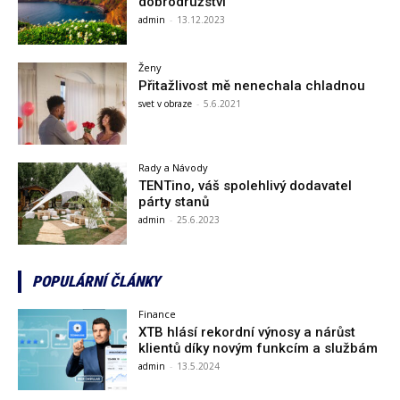
dobrodružství
admin
-
13.12.2023
Ženy
Přitažlivost mě nenechala chladnou
svet v obraze
-
5.6.2021
Rady a Návody
TENTino, váš spolehlivý dodavatel
párty stanů
admin
-
25.6.2023
POPULÁRNÍ ČLÁNKY
Finance
XTB hlásí rekordní výnosy a nárůst
klientů díky novým funkcím a službám
admin
-
13.5.2024