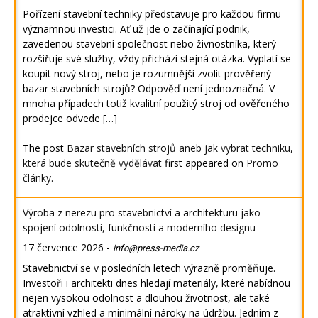
Pořízení stavební techniky představuje pro každou firmu
významnou investici. Ať už jde o začínající podnik,
zavedenou stavební společnost nebo živnostníka, který
rozšiřuje své služby, vždy přichází stejná otázka. Vyplatí se
koupit nový stroj, nebo je rozumnější zvolit prověřený
bazar stavebních strojů? Odpověď není jednoznačná. V
mnoha případech totiž kvalitní použitý stroj od ověřeného
prodejce odvede […]
The post
Bazar stavebních strojů aneb jak vybrat techniku,
která bude skutečně vydělávat
first appeared on
Promo
články
.
Výroba z nerezu pro stavebnictví a architekturu jako
spojení odolnosti, funkčnosti a moderního designu
17 července 2026
-
info@press-media.cz
Stavebnictví se v posledních letech výrazně proměňuje.
Investoři i architekti dnes hledají materiály, které nabídnou
nejen vysokou odolnost a dlouhou životnost, ale také
atraktivní vzhled a minimální nároky na údržbu. Jedním z