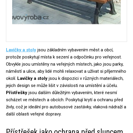
Lavičky a stoly
jsou základním vybavením měst a obcí,
protože poskytují místa k sezení a odpočinku pro veřejnost.
Obvykle jsou umístěny na veřejných místech, jako jsou parky,
náměstí a ulice, aby lidé mohli relaxovat a užívat si příjemného
okolí.
Lavičky a stoly
jsou k dispozici v různých materiálech,
jejich design se může lišit v závislosti na umístění a účelu.
Přístřešky
jsou dalším důležitým vybavením, které nesmí
scházet ve městech a obcích. Poskytují krytí a ochranu před
živly, což je ideální pro autobusové zastávky, vlaková nádraží a
další oblasti veřejné dopravy.
Přístřešek jako ochrana před sluncem