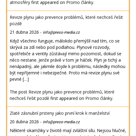
atmosféry
first appeared on
Promo články
.
Revize plynu jako prevence problémů, které nechceš řešit
pozdě
21 dubna 2026
-
info@press-media.cz
Když všechno funguje, málokdo přemýšlí nad tím, co se
skrývá za zdí nebo pod podlahou. Plynové rozvody,
spotřebiče a ventily zůstávají mimo pozornost, dokud se
něco nestane. Jenže právě v tom je háček. Plyn je tichý a
nenápadný, ale jakmile dojde k problému, následky mohou
být nepříjemné i nebezpečné. Proto má revize plynu své
pevné […]
The post
Revize plynu jako prevence problémů, které
nechceš řešit pozdě
first appeared on
Promo články
.
Zlaté zásnubní prsteny jako první krok k manželství
20 dubna 2026
-
info@press-media.cz
Některé okamžiky v životě mají zvláštní sílu. Nejsou hlučné,