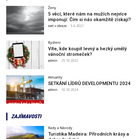
Ženy
5 věcí, které nám na mužích nejvíce
imponují: Čím si nás okamžitě získají?
svet v obraze
-
5.6.2021
Bydlení
Víte, kde koupit levný a hezký umělý
vánoční stromeček?
admin
-
25.10.2022
Aktuality
SETKÁNÍ LÍDRŮ DEVELOPMENTU 2024
admin
-
10.10.2024
ZAJÍMAVOSTI
Rady a Návody
Turistika Madeira: Přírodních krásy a