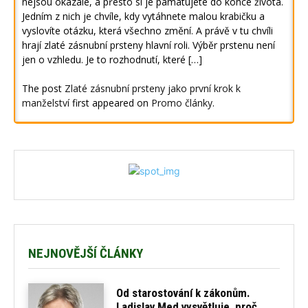
nejsou okázalé, a přesto si je pamatujete do konce života.
Jedním z nich je chvíle, kdy vytáhnete malou krabičku a
vyslovíte otázku, která všechno změní. A právě v tu chvíli
hrají zlaté zásnubní prsteny hlavní roli. Výběr prstenu není
jen o vzhledu. Je to rozhodnutí, které […]
The post
Zlaté zásnubní prsteny jako první krok k
manželství
first appeared on
Promo články
.
NEJNOVĚJŠÍ ČLÁNKY
Od starostování k zákonům.
Ladislav Med vysvětluje, proč