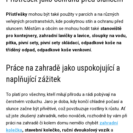
Přístřešky
mohou být také použity v parcích a na různých
veřejných prostranstvích, kde poskytnou stín a ochranu před
sluncem. Městům a obcím se mohou hodit také
stanoviště
pro kontejnery, zahradní lavičky a lavice, sloupky na vodu,
pítka, pivní sety, pivní sety skládací, odpadkové koše na
tříděný odpad, odpadkové koše venkovní.
Práce na zahradě jako uspokojující a
naplňující zážitek
To platí pro všechny, kteří milují přírodu a rádi pobývají na
čerstvém vzduchu. Jaro je doba, kdy končí chladné počasí a
slunce začne být přívětivé, což povzbuzuje rostliny k růstu. Ať
už jste zkušený zahradník, nebo nováček, rozhodně by vám při
práci na zahradě či kolem domu nemělo chybět
zahradní
kolečko
, stavební kolečko, ruční dvoukolový vozík
a