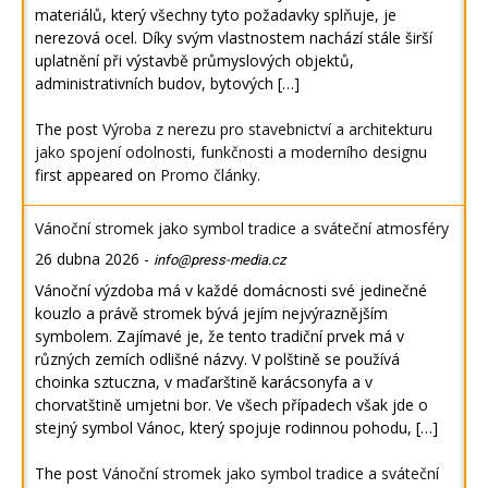
materiálů, který všechny tyto požadavky splňuje, je
nerezová ocel. Díky svým vlastnostem nachází stále širší
uplatnění při výstavbě průmyslových objektů,
administrativních budov, bytových […]
The post
Výroba z nerezu pro stavebnictví a architekturu
jako spojení odolnosti, funkčnosti a moderního designu
first appeared on
Promo články
.
Vánoční stromek jako symbol tradice a sváteční atmosféry
26 dubna 2026
-
info@press-media.cz
Vánoční výzdoba má v každé domácnosti své jedinečné
kouzlo a právě stromek bývá jejím nejvýraznějším
symbolem. Zajímavé je, že tento tradiční prvek má v
různých zemích odlišné názvy. V polštině se používá
choinka sztuczna, v maďarštině karácsonyfa a v
chorvatštině umjetni bor. Ve všech případech však jde o
stejný symbol Vánoc, který spojuje rodinnou pohodu, […]
The post
Vánoční stromek jako symbol tradice a sváteční