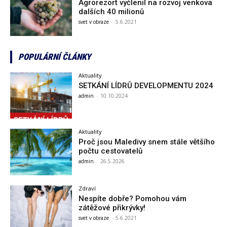
Agrorezort vyčlenil na rozvoj venkova
dalších 40 milionů
svet v obraze
-
5.6.2021
POPULÁRNÍ ČLÁNKY
Aktuality
SETKÁNÍ LÍDRŮ DEVELOPMENTU 2024
admin
-
10.10.2024
Aktuality
Proč jsou Maledivy snem stále většího
počtu cestovatelů
admin
-
26.5.2026
Zdraví
Nespíte dobře? Pomohou vám
zátěžové přikrývky!
svet v obraze
-
5.6.2021