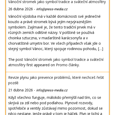
Vánoční stromek jako symbol tradice a sváteční atmosféry
26 dubna 2026
-
info@press-media.cz
Vánoční výzdoba má v každé domácnosti své jedinečné
kouzlo a právě stromek bývá jejím nejvýraznějším
symbolem. Zajímavé je, že tento tradiční prvek má v
různých zemích odlišné názvy. V polštině se používá
choinka sztuczna, v maďarštině karácsonyfa a v
chorvatštině umjetni bor. Ve všech případech však jde o
stejný symbol Vánoc, který spojuje rodinnou pohodu, […]
The post
Vánoční stromek jako symbol tradice a sváteční
atmosféry
first appeared on
Promo články
.
Revize plynu jako prevence problémů, které nechceš řešit
pozdě
21 dubna 2026
-
info@press-media.cz
Když všechno funguje, málokdo přemýšlí nad tím, co se
skrývá za zdí nebo pod podlahou. Plynové rozvody,
spotřebiče a ventily zůstávají mimo pozornost, dokud se
něco nestane. Jenže právě v tom je háček. Plyn je tichý a