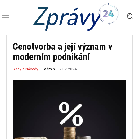
Zprávy
Cenotvorba a její význam v
moderním podnikání
21.7.2024
admin
Rady a Návody