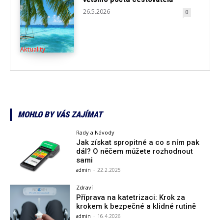
26.5.2026
0
Aktuality
MOHLO BY VÁS ZAJÍMAT
Rady a Návody
Jak získat spropitné a co s ním pak
dál? O něčem můžete rozhodnout
sami
admin
-
22.2.2025
Zdraví
Příprava na katetrizaci: Krok za
krokem k bezpečné a klidné rutině
admin
-
16.4.2026