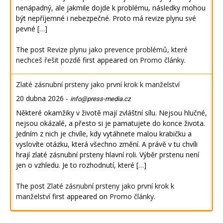
nenápadný, ale jakmile dojde k problému, následky mohou
být nepříjemné i nebezpečné. Proto má revize plynu své
pevné […]
The post
Revize plynu jako prevence problémů, které
nechceš řešit pozdě
first appeared on
Promo články
.
Zlaté zásnubní prsteny jako první krok k manželství
20 dubna 2026
-
info@press-media.cz
Některé okamžiky v životě mají zvláštní sílu. Nejsou hlučné,
nejsou okázalé, a přesto si je pamatujete do konce života.
Jedním z nich je chvíle, kdy vytáhnete malou krabičku a
vyslovíte otázku, která všechno změní. A právě v tu chvíli
hrají zlaté zásnubní prsteny hlavní roli. Výběr prstenu není
jen o vzhledu. Je to rozhodnutí, které […]
The post
Zlaté zásnubní prsteny jako první krok k
manželství
first appeared on
Promo články
.