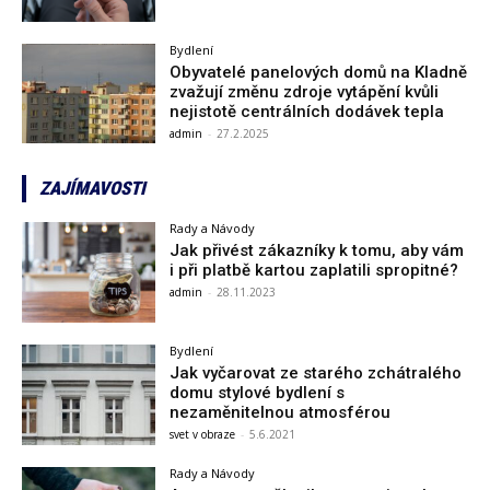
Bydlení
Obyvatelé panelových domů na Kladně
zvažují změnu zdroje vytápění kvůli
nejistotě centrálních dodávek tepla
admin
-
27.2.2025
ZAJÍMAVOSTI
Rady a Návody
Jak přivést zákazníky k tomu, aby vám
i při platbě kartou zaplatili spropitné?
admin
-
28.11.2023
Bydlení
Jak vyčarovat ze starého zchátralého
domu stylové bydlení s
nezaměnitelnou atmosférou
svet v obraze
-
5.6.2021
Rady a Návody