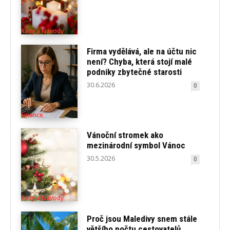
Rady a Návody
Firma vydělává, ale na účtu nic
není? Chyba, která stojí malé
podniky zbytečné starosti
30.6.2026
0
Finance
Vánoční stromek ako
mezinárodní symbol Vánoc
30.5.2026
0
Rady a Návody
Proč jsou Maledivy snem stále
většího počtu cestovatelů