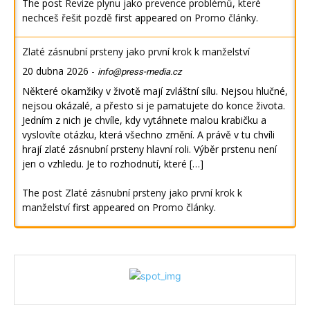
The post
Revize plynu jako prevence problémů, které
nechceš řešit pozdě
first appeared on
Promo články
.
Zlaté zásnubní prsteny jako první krok k manželství
20 dubna 2026
-
info@press-media.cz
Některé okamžiky v životě mají zvláštní sílu. Nejsou hlučné,
nejsou okázalé, a přesto si je pamatujete do konce života.
Jedním z nich je chvíle, kdy vytáhnete malou krabičku a
vyslovíte otázku, která všechno změní. A právě v tu chvíli
hrají zlaté zásnubní prsteny hlavní roli. Výběr prstenu není
jen o vzhledu. Je to rozhodnutí, které […]
The post
Zlaté zásnubní prsteny jako první krok k
manželství
first appeared on
Promo články
.