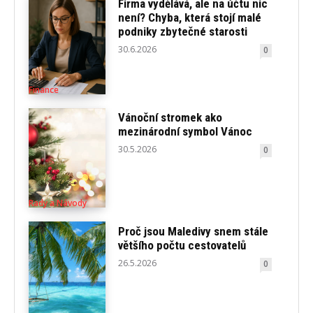
Firma vydělává, ale na účtu nic
není? Chyba, která stojí malé
podniky zbytečné starosti
30.6.2026
0
Finance
Vánoční stromek ako
mezinárodní symbol Vánoc
30.5.2026
0
Rady a Návody
Proč jsou Maledivy snem stále
většího počtu cestovatelů
26.5.2026
0