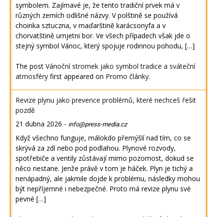
symbolem. Zajímavé je, že tento tradiční prvek má v
různých zemích odlišné názvy. V polštině se používá
choinka sztuczna, v maďarštině karácsonyfa a v
chorvatštině umjetni bor. Ve všech případech však jde o
stejný symbol Vánoc, který spojuje rodinnou pohodu, […]
The post
Vánoční stromek jako symbol tradice a sváteční
atmosféry
first appeared on
Promo články
.
Revize plynu jako prevence problémů, které nechceš řešit
pozdě
21 dubna 2026
-
info@press-media.cz
Když všechno funguje, málokdo přemýšlí nad tím, co se
skrývá za zdí nebo pod podlahou. Plynové rozvody,
spotřebiče a ventily zůstávají mimo pozornost, dokud se
něco nestane. Jenže právě v tom je háček. Plyn je tichý a
nenápadný, ale jakmile dojde k problému, následky mohou
být nepříjemné i nebezpečné. Proto má revize plynu své
pevné […]