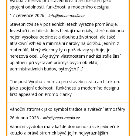
Výroba z nerezu pro stavebnictví a architekturu jako
spojení odolnosti, funkčnosti a moderního designu
17 července 2026
-
info@press-media.cz
Stavebnictví se v posledních letech výrazně proměňuje.
Investoři i architekti dnes hledají materiály, které nabídnou
nejen vysokou odolnost a dlouhou životnost, ale také
atraktivní vzhled a minimální nároky na údržbu. Jedním z
materiálů, který všechny tyto požadavky splňuje, je
nerezová ocel. Díky svým vlastnostem nachází stále širší
uplatnění při výstavbě průmyslových objektů,
administrativních budov, bytových […]
The post
Výroba z nerezu pro stavebnictví a architekturu
jako spojení odolnosti, funkčnosti a moderního designu
first appeared on
Promo články
.
Vánoční stromek jako symbol tradice a sváteční atmosféry
26 dubna 2026
-
info@press-media.cz
Vánoční výzdoba má v každé domácnosti své jedinečné
kouzlo a právě stromek bývá jejím nejvýraznějším