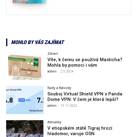
Aktuality
MOHLO BY VÁS ZAJÍMAT
Zdraví
Víte, k čemu se používá Masticha?
Mohla by pomoci i vám
admin
-
2.5.2024
Rady a Návody
Souboj Virtual Shield VPN s Panda
Dome VPN: V čem je která lepší?
admin
-
15.11.2022
Aktuality
V etiopském státě Tigraj hrozí
hladomor, varuje OSN