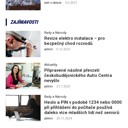
svet v obraze
-
5.6.2021
ZAJÍMAVOSTI
Rady a Návody
Revize elektro instalace – pro
bezpečný chod rozvodů
admin
-
6.12.2022
Aktuality
Připravené násilné převzetí
českobudějovického Autis Centra
nevyšlo
admin
-
21.7.2025
Rady a Návody
Heslo a PIN v podobě 1234 nebo 0000
při přihlášení do počítače používá
daleko více mladších lidí než seniorů
admin
-
25.11.2024