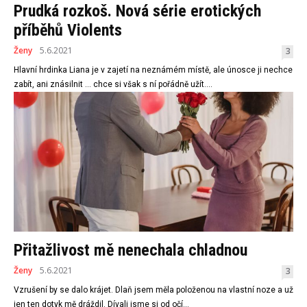
Prudká rozkoš. Nová série erotických
příběhů Violents
Ženy
5.6.2021
3
Hlavní hrdinka Liana je v zajetí na neznámém místě, ale únosce ji nechce
zabít, ani znásilnit … chce si však s ní pořádně užít....
Přitažlivost mě nenechala chladnou
Ženy
5.6.2021
3
Vzrušení by se dalo krájet. Dlaň jsem měla položenou na vlastní noze a už
jen ten dotyk mě dráždil. Dívali jsme si od očí...