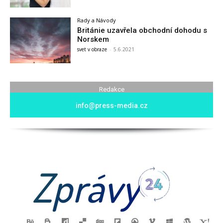
Rady a Návody
Británie uzavřela obchodní dohodu s
Norskem
svet v obraze
-
5.6.2021
Redakce
info@press-media.cz
Zprávy