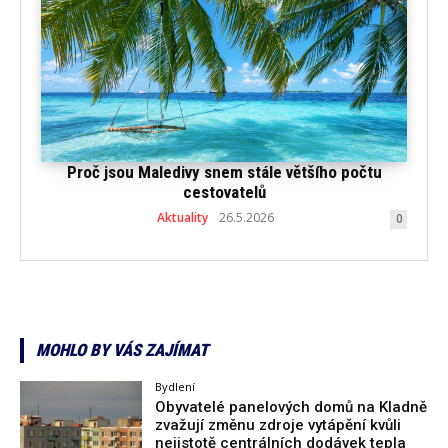
Proč jsou Maledivy snem stále většího počtu
cestovatelů
Aktuality
26.5.2026
0
MOHLO BY VÁS ZAJÍMAT
Bydlení
Obyvatelé panelových domů na Kladně
zvažují změnu zdroje vytápění kvůli
nejistotě centrálních dodávek tepla