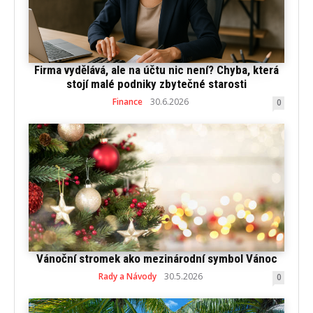
Firma vydělává, ale na účtu nic není? Chyba, která
stojí malé podniky zbytečné starosti
Finance
30.6.2026
0
Vánoční stromek ako mezinárodní symbol Vánoc
Rady a Návody
30.5.2026
0