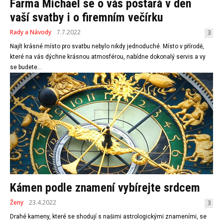
Farma Michael se o vás postará v den
vaší svatby i o firemním večírku
Rady a Návody
7.7.2022
3
Najít krásné místo pro svatbu nebylo nikdy jednoduché. Místo v přírodě,
které na vás dýchne krásnou atmosférou, nabídne dokonalý servis a vy
se budete...
Kámen podle znamení vybírejte srdcem
Ženy
23.4.2022
3
Drahé kameny, které se shodují s našimi astrologickými znameními, se