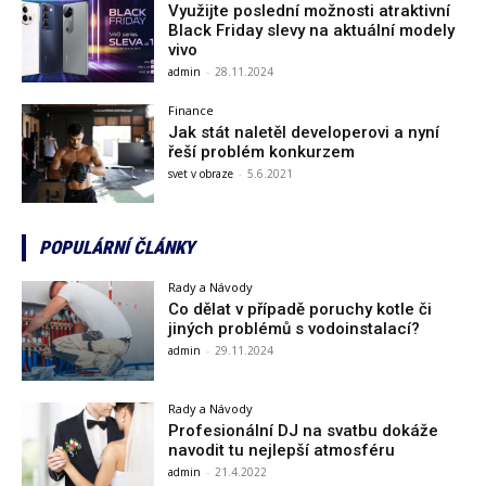
Využijte poslední možnosti atraktivní
Black Friday slevy na aktuální modely
vivo
admin
-
28.11.2024
Finance
Jak stát naletěl developerovi a nyní
řeší problém konkurzem
svet v obraze
-
5.6.2021
POPULÁRNÍ ČLÁNKY
Rady a Návody
Co dělat v případě poruchy kotle či
jiných problémů s vodoinstalací?
admin
-
29.11.2024
Rady a Návody
Profesionální DJ na svatbu dokáže
navodit tu nejlepší atmosféru
admin
-
21.4.2022