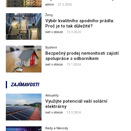
admin
-
27.2.2025
Ženy
Výběr kvalitního spodního prádla:
Proč je to tak důležité?
svet v obraze
-
13.3.2024
Bydlení
Bezpečný prodej nemovitosti zajistí
spolupráce s odborníkem
svet v obraze
-
15.1.2024
ZAJÍMAVOSTI
Aktuality
Využijte potenciál vaší solární
elektrárny
svet v obraze
-
13.3.2024
Rady a Návody