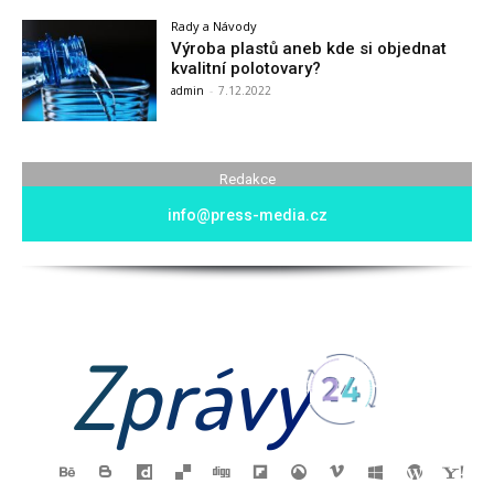
Rady a Návody
Výroba plastů aneb kde si objednat
kvalitní polotovary?
admin
-
7.12.2022
Redakce
info@press-media.cz
Zprávy