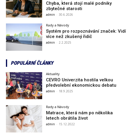
Chyba, která stojí malé podniky
zbytečné starosti
admin
-
30.6.2026
Rady a Návody
Systém pro rozpoznávání značek: Vidí
více než zkušený řidič
admin
-
2.2.2025
POPULÁRNÍ ČLÁNKY
Aktuality
CEVRO Univerzita hostila velkou
předvolební ekonomickou debatu
admin
-
18.9.2025
Rady a Návody
Matrace, která nám po několika
letech obrátila život
admin
-
15.12.2022