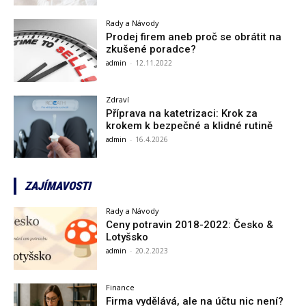
Rady a Návody
Prodej firem aneb proč se obrátit na
zkušené poradce?
admin
-
12.11.2022
Zdraví
Příprava na katetrizaci: Krok za
krokem k bezpečné a klidné rutině
admin
-
16.4.2026
ZAJÍMAVOSTI
Rady a Návody
Ceny potravin 2018-2022: Česko &
Lotyšsko
admin
-
20.2.2023
Finance
Firma vydělává, ale na účtu nic není?