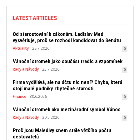
LATEST ARTICLES
Od starostování k zákonům. Ladislav Med
vysvětluje, proč se rozhodl kandidovat do Senátu
Aktuality
28.7.2026
0
Vánoční stromek jako součást tradic a vzpomínek
Rady a Návody
23.7.2026
0
Firma vydělává, ale na účtu nic není? Chyba, která
stojí malé podniky zbytečné starosti
Finance
30.6.2026
0
Vánoční stromek ako mezinárodní symbol Vánoc
Rady a Návody
30.5.2026
0
Proč jsou Maledivy snem stále většího počtu
cestovatelů