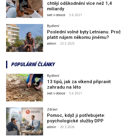
chtějí odškodnění více než 1,4
miliardy
svet v obraze
-
5.6.2021
Bydlení
Poslední volné byty Letnianu. Proč
platit nájem někomu jinému?
admin
-
23.5.2025
POPULÁRNÍ ČLÁNKY
Bydlení
13 tipů, jak za víkend připravit
zahradu na léto
svet v obraze
-
5.6.2021
Zdraví
Pomoc, když ji potřebujete:
psychologické služby DPP
admin
-
20.3.2026