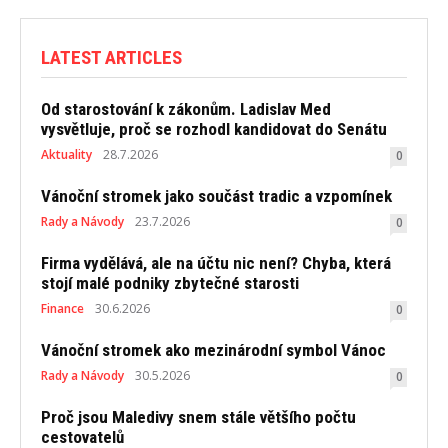
LATEST ARTICLES
Od starostování k zákonům. Ladislav Med
vysvětluje, proč se rozhodl kandidovat do Senátu
Aktuality
28.7.2026
0
Vánoční stromek jako součást tradic a vzpomínek
Rady a Návody
23.7.2026
0
Firma vydělává, ale na účtu nic není? Chyba, která
stojí malé podniky zbytečné starosti
Finance
30.6.2026
0
Vánoční stromek ako mezinárodní symbol Vánoc
Rady a Návody
30.5.2026
0
Proč jsou Maledivy snem stále většího počtu
cestovatelů