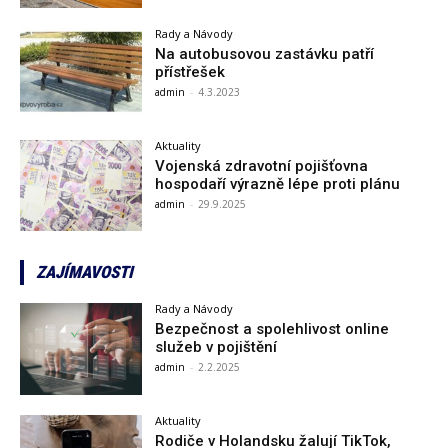
Rady a Návody
Na autobusovou zastávku patří
přístřešek
admin
-
4.3.2023
Aktuality
Vojenská zdravotní pojišťovna
hospodaří výrazně lépe proti plánu
admin
-
29.9.2025
ZAJÍMAVOSTI
Rady a Návody
Bezpečnost a spolehlivost online
služeb v pojištění
admin
-
2.2.2025
Aktuality
Rodiče v Holandsku žalují TikTok,