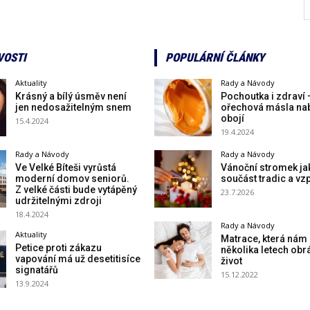
VOSTI
POPULÁRNÍ ČLÁNKY
Aktuality
Rady a Návody
Krásný a bílý úsměv není
Pochoutka i zdraví 
jen nedosažitelným snem
ořechová másla nab
obojí
15.4.2024
19.4.2024
Rady a Návody
Rady a Návody
Ve Velké Bíteši vyrůstá
Vánoční stromek ja
moderní domov seniorů.
součást tradic a v
Z velké části bude vytápěný
23.7.2026
udržitelnými zdroji
18.4.2024
Rady a Návody
Aktuality
Matrace, která nám
Petice proti zákazu
několika letech obrá
vapování má už desetitisíce
život
signatářů
15.12.2022
13.9.2024