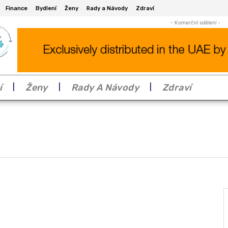
Finance
Bydlení
Ženy
Rady a Návody
Zdraví
- Komerční sdělení -
í
Ženy
Rady A Návody
Zdraví