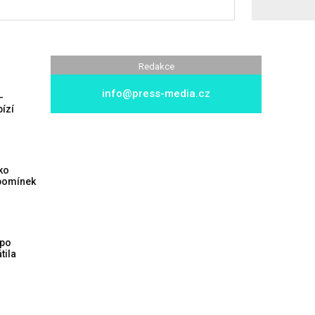
Redakce
info@press-media.cz
–
ízí
ko
zpomínek
 po
tila