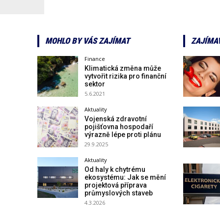
MOHLO BY VÁS ZAJÍMAT
ZAJÍMA
Finance
Klimatická změna může
vytvořit rizika pro finanční
sektor
5.6.2021
Aktuality
Vojenská zdravotní
pojišťovna hospodaří
výrazně lépe proti plánu
29.9.2025
Aktuality
Od haly k chytrému
ekosystému: Jak se mění
projektová příprava
průmyslových staveb
4.3.2026