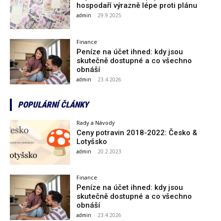
hospodaří výrazně lépe proti plánu
admin
-
29.9.2025
Finance
Peníze na účet ihned: kdy jsou
skutečně dostupné a co všechno
obnáší
admin
-
23.4.2026
POPULÁRNÍ ČLÁNKY
Rady a Návody
Ceny potravin 2018-2022: Česko &
Lotyšsko
admin
-
20.2.2023
Finance
Peníze na účet ihned: kdy jsou
skutečně dostupné a co všechno
obnáší
admin
-
23.4.2026