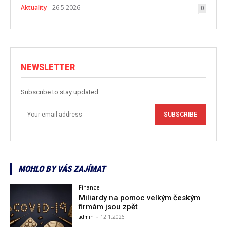
Aktuality
26.5.2026
0
NEWSLETTER
Subscribe to stay updated.
SUBSCRIBE
MOHLO BY VÁS ZAJÍMAT
Finance
Miliardy na pomoc velkým českým
firmám jsou zpět
admin
-
12.1.2026