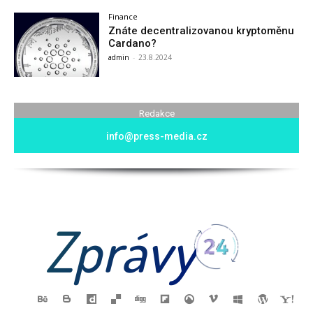
Finance
Znáte decentralizovanou kryptoměnu
Cardano?
admin
-
23.8.2024
Redakce
info@press-media.cz
Zprávy