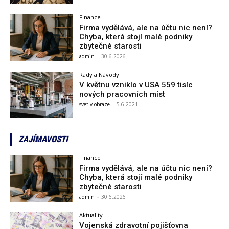
Finance
Firma vydělává, ale na účtu nic není?
Chyba, která stojí malé podniky
zbytečné starosti
admin
-
30.6.2026
Rady a Návody
V květnu vzniklo v USA 559 tisíc
nových pracovních míst
svet v obraze
-
5.6.2021
ZAJÍMAVOSTI
Finance
Firma vydělává, ale na účtu nic není?
Chyba, která stojí malé podniky
zbytečné starosti
admin
-
30.6.2026
Aktuality
Vojenská zdravotní pojišťovna