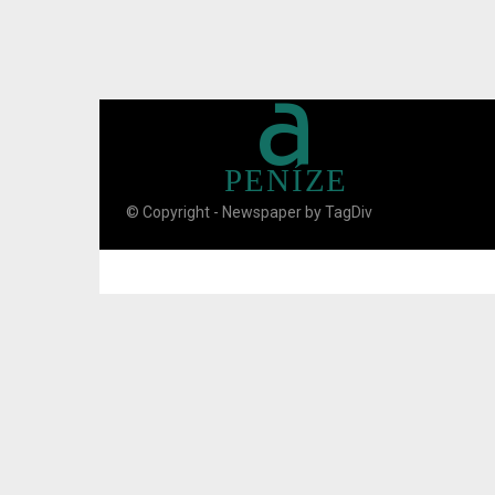
a
PENÍZE
© Copyright - Newspaper by TagDiv