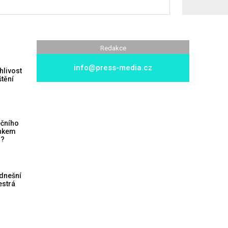
Redakce
info@press-media.cz
hlivost
štění
ečního
inkem
h?
 dnešní
strá