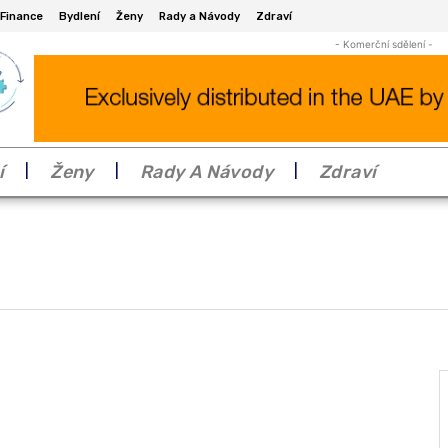
Finance
Bydlení
Ženy
Rady a Návody
Zdraví
- Komerční sdělení -
í
Ženy
Rady A Návody
Zdraví