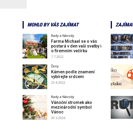
MOHLO BY VÁS ZAJÍMAT
ZAJÍMA
Rady a Návody
Farma Michael se o vás
postará v den vaší svatby i
o firemním večírku
7.7.2022
Ženy
Kámen podle znamení
vybírejte srdcem
23.4.2022
Rady a Návody
Vánoční stromek ako
mezinárodní symbol
Vánoc
30.5.2026