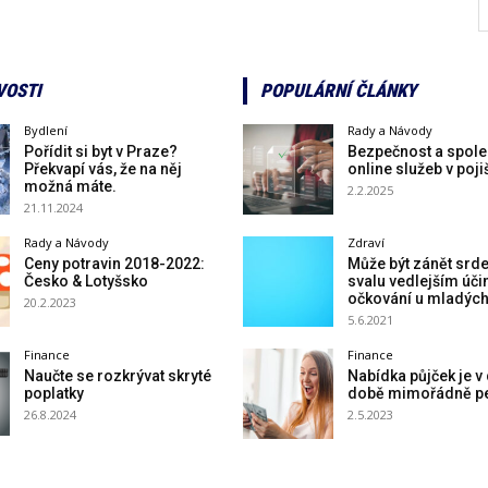
VOSTI
POPULÁRNÍ ČLÁNKY
Bydlení
Rady a Návody
Pořídit si byt v Praze?
Bezpečnost a spole
Překvapí vás, že na něj
online služeb v poji
možná máte.
2.2.2025
21.11.2024
Rady a Návody
Zdraví
Ceny potravin 2018-2022:
Může být zánět srd
Česko & Lotyšsko
svalu vedlejším úč
očkování u mladýc
20.2.2023
5.6.2021
Finance
Finance
Naučte se rozkrývat skryté
Nabídka půjček je v
poplatky
době mimořádně pe
26.8.2024
2.5.2023