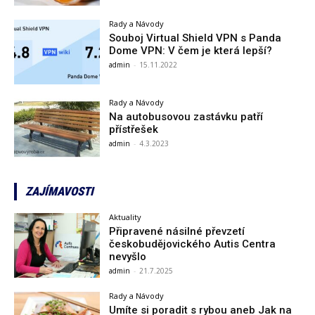
Rady a Návody
Souboj Virtual Shield VPN s Panda
Dome VPN: V čem je která lepší?
admin
-
15.11.2022
Rady a Návody
Na autobusovou zastávku patří
přístřešek
admin
-
4.3.2023
ZAJÍMAVOSTI
Aktuality
Připravené násilné převzetí
českobudějovického Autis Centra
nevyšlo
admin
-
21.7.2025
Rady a Návody
Umíte si poradit s rybou aneb Jak na