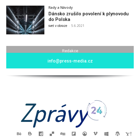
Rady a Návody
Dánsko zrušilo povolení k plynovodu
do Polska
svet v obraze
-
5.6.2021
Redakce
info@press-media.cz
Zprávy