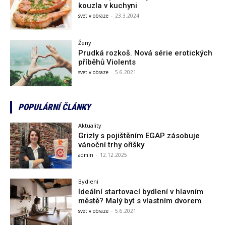
kouzla v kuchyni
svet v obraze
-
23.3.2024
Ženy
Prudká rozkoš. Nová série erotických
příběhů Violents
svet v obraze
-
5.6.2021
POPULÁRNÍ ČLÁNKY
Aktuality
Grizly s pojištěním EGAP zásobuje
vánoční trhy oříšky
admin
-
12.12.2025
Bydlení
Ideální startovací bydlení v hlavním
městě? Malý byt s vlastním dvorem
svet v obraze
-
5.6.2021