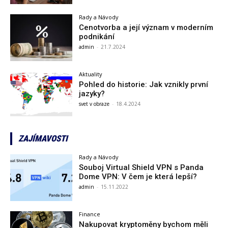
Rady a Návody
Cenotvorba a její význam v moderním
podnikání
admin
-
21.7.2024
Aktuality
Pohled do historie: Jak vznikly první
jazyky?
svet v obraze
-
18.4.2024
ZAJÍMAVOSTI
Rady a Návody
Souboj Virtual Shield VPN s Panda
Dome VPN: V čem je která lepší?
admin
-
15.11.2022
Finance
Nakupovat kryptoměny bychom měli