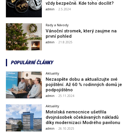
vždy bezpečně. Kde toho docílit?
admin
-
2.5.2024
Rady a Návody
Vánoční stromek, který zaujme na
první pohled
admin
-
21.8.2025
POPULÁRNÍ ČLÁNKY
Aktuality
Nezaspěte dobu a aktualizujte své
pojištění. Až 60 % rodinných domů je
podpojištěno
admin
-
25.11.2024
Aktuality
Motolská nemocnice ušetřila
dvojnásobek očekávaných nákladů
díky modernizaci Modrého pavilonu
admin
-
26.10.2025