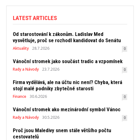
LATEST ARTICLES
Od starostování k zákonům. Ladislav Med
vysvětluje, proč se rozhodl kandidovat do Senátu
Aktuality
28.7.2026
0
Vánoční stromek jako součást tradic a vzpomínek
Rady a Návody
23.7.2026
0
Firma vydělává, ale na účtu nic není? Chyba, která
stojí malé podniky zbytečné starosti
Finance
30.6.2026
0
Vánoční stromek ako mezinárodní symbol Vánoc
Rady a Návody
30.5.2026
0
Proč jsou Maledivy snem stále většího počtu
cestovatelů