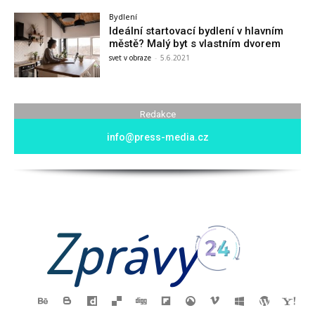
Bydlení
Ideální startovací bydlení v hlavním
městě? Malý byt s vlastním dvorem
svet v obraze
-
5.6.2021
Redakce
info@press-media.cz
Zprávy