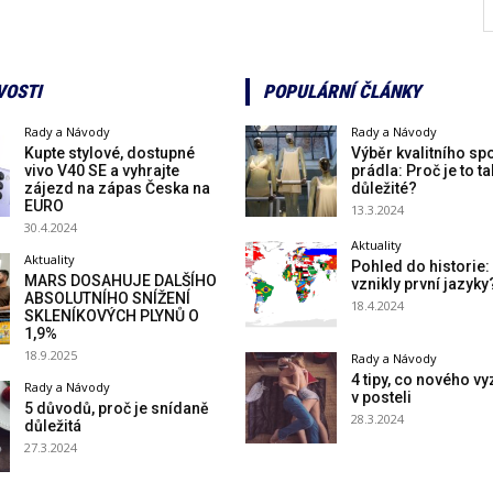
VOSTI
POPULÁRNÍ ČLÁNKY
Rady a Návody
Rady a Návody
Kupte stylové, dostupné
Výběr kvalitního s
vivo V40 SE a vyhrajte
prádla: Proč je to ta
zájezd na zápas Česka na
důležité?
EURO
13.3.2024
30.4.2024
Aktuality
Aktuality
Pohled do historie:
MARS DOSAHUJE DALŠÍHO
vznikly první jazyky
ABSOLUTNÍHO SNÍŽENÍ
18.4.2024
SKLENÍKOVÝCH PLYNŮ O
1,9%
18.9.2025
Rady a Návody
4 tipy, co nového v
Rady a Návody
v posteli
5 důvodů, proč je snídaně
28.3.2024
důležitá
27.3.2024