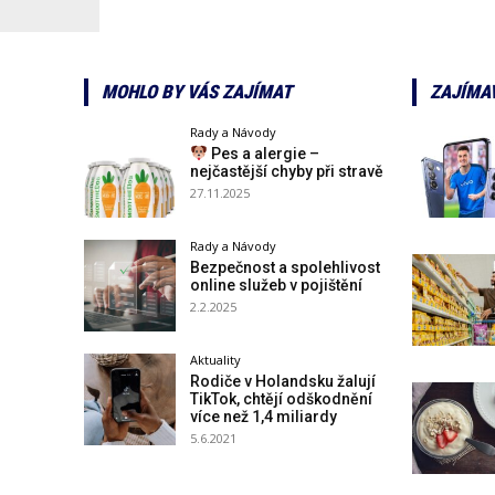
MOHLO BY VÁS ZAJÍMAT
ZAJÍMA
Rady a Návody
Pes a alergie –
nejčastější chyby při stravě
27.11.2025
Rady a Návody
Bezpečnost a spolehlivost
online služeb v pojištění
2.2.2025
Aktuality
Rodiče v Holandsku žalují
TikTok, chtějí odškodnění
více než 1,4 miliardy
5.6.2021