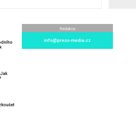
Redakce
info@press-media.cz
podního
k
 Jak
?
yzkoušet