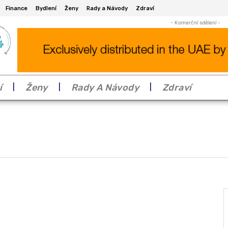
Finance
Bydlení
Ženy
Rady a Návody
Zdraví
- Komerční sdělení -
í
Ženy
Rady A Návody
Zdraví