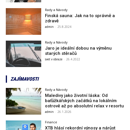
Rady a Návody
Finská sauna: Jak na to správně a
zdravě
admin
-
25.8.2024
Rady a Návody
Jaro je ideální dobou na výměnu
starých stěračů
svet v obraze
-
26.4.2022
ZAJÍMAVOSTI
Rady a Návody
Maledivy jako životní láska: Od
baťůžkářských začátků na lokálním
ostrově až po absolutní relax v resortu
admin
-
26.1.2026
Finance
XTB hlásí rekordní výnosy a nárůst