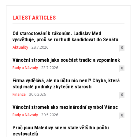
LATEST ARTICLES
Od starostování k zákonům. Ladislav Med
vysvětluje, proč se rozhodl kandidovat do Senátu
Aktuality
28.7.2026
0
Vánoční stromek jako součást tradic a vzpomínek
Rady a Návody
23.7.2026
0
Firma vydělává, ale na účtu nic není? Chyba, která
stojí malé podniky zbytečné starosti
Finance
30.6.2026
0
Vánoční stromek ako mezinárodní symbol Vánoc
Rady a Návody
30.5.2026
0
Proč jsou Maledivy snem stále většího počtu
cestovatelů