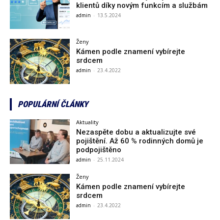
klientů díky novým funkcím a službám
admin
-
13.5.2024
Ženy
Kámen podle znamení vybírejte
srdcem
admin
-
23.4.2022
POPULÁRNÍ ČLÁNKY
Aktuality
Nezaspěte dobu a aktualizujte své
pojištění. Až 60 % rodinných domů je
podpojištěno
admin
-
25.11.2024
Ženy
Kámen podle znamení vybírejte
srdcem
admin
-
23.4.2022