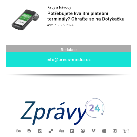
Rady a Návody
Potřebujete kvalitní platební
terminály? Obraťte se na Dotykačku
admin
-
2.5.2024
Redakce
info@press-media.cz
Zprávy