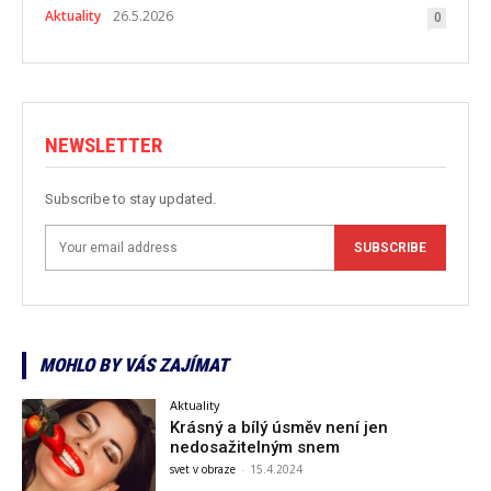
Aktuality
26.5.2026
0
NEWSLETTER
Subscribe to stay updated.
SUBSCRIBE
MOHLO BY VÁS ZAJÍMAT
Aktuality
Krásný a bílý úsměv není jen
nedosažitelným snem
svet v obraze
-
15.4.2024