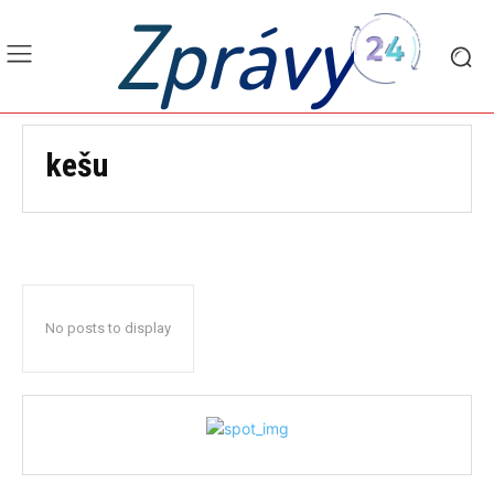
Zprávy
kešu
No posts to display