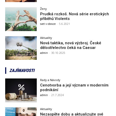
Ženy
Prudká rozkoš. Nová série erotických
příběhů Violents
svet v obraze
-
5.6.2021
Aktuality
Nová taktika, nová výzbroj. České
dělostřelectvo čeká na Caesar
admin
-
30.10.2025
ZAJÍMAVOSTI
Rady a Návody
Cenotvorba a její význam v moderním
podnikání
admin
-
21.7.2024
Aktuality
Nezaspěte dobu a aktualizujte své