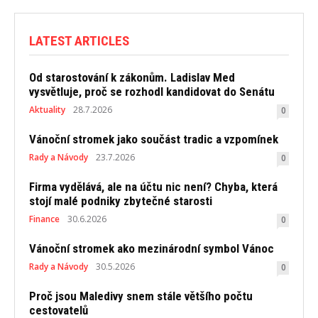
LATEST ARTICLES
Od starostování k zákonům. Ladislav Med
vysvětluje, proč se rozhodl kandidovat do Senátu
Aktuality
28.7.2026
0
Vánoční stromek jako součást tradic a vzpomínek
Rady a Návody
23.7.2026
0
Firma vydělává, ale na účtu nic není? Chyba, která
stojí malé podniky zbytečné starosti
Finance
30.6.2026
0
Vánoční stromek ako mezinárodní symbol Vánoc
Rady a Návody
30.5.2026
0
Proč jsou Maledivy snem stále většího počtu
cestovatelů