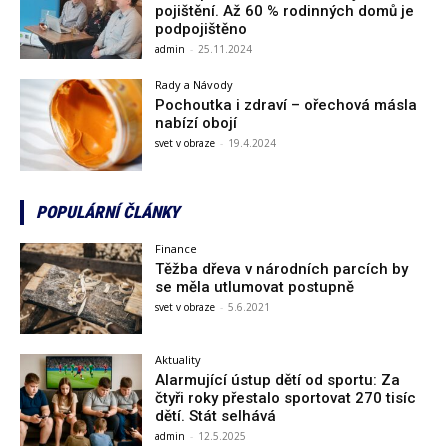
pojištění. Až 60 % rodinných domů je
podpojištěno
admin
-
25.11.2024
Rady a Návody
Pochoutka i zdraví – ořechová másla
nabízí obojí
svet v obraze
-
19.4.2024
POPULÁRNÍ ČLÁNKY
Finance
Těžba dřeva v národních parcích by
se měla utlumovat postupně
svet v obraze
-
5.6.2021
Aktuality
Alarmující ústup dětí od sportu: Za
čtyři roky přestalo sportovat 270 tisíc
dětí. Stát selhává
admin
-
12.5.2025