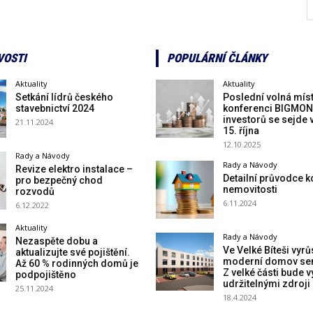
VOSTI
POPULÁRNÍ ČLÁNKY
Aktuality
Aktuality
Setkání lídrů českého
Poslední volná mís
stavebnictví 2024
konferenci BIGMON
investorů se sejde 
21.11.2024
15. října
12.10.2025
Rady a Návody
Rady a Návody
Revize elektro instalace –
Detailní průvodce k
pro bezpečný chod
nemovitosti
rozvodů
6.11.2024
6.12.2022
Aktuality
Rady a Návody
Nezaspěte dobu a
Ve Velké Bíteši vyrů
aktualizujte své pojištění.
moderní domov sen
Až 60 % rodinných domů je
Z velké části bude 
podpojištěno
udržitelnými zdroji
25.11.2024
18.4.2024