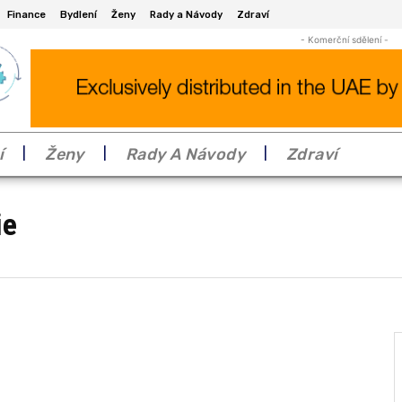
Finance
Bydlení
Ženy
Rady a Návody
Zdraví
- Komerční sdělení -
í
Ženy
Rady A Návody
Zdraví
ie