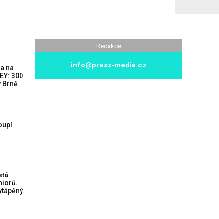
Redakce
info@press-media.cz
ta na
EY: 300
v Brně
oupí
stá
iorů.
vytápěný