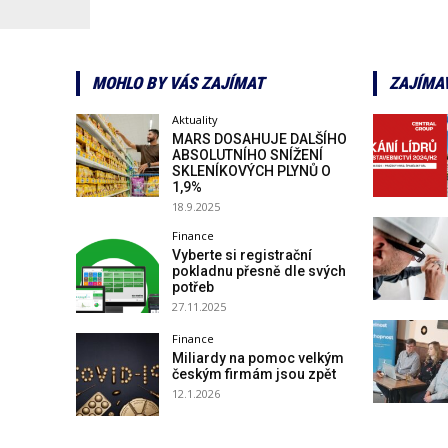
MOHLO BY VÁS ZAJÍMAT
ZAJÍMA
Aktuality
MARS DOSAHUJE DALŠÍHO
ABSOLUTNÍHO SNÍŽENÍ
SKLENÍKOVÝCH PLYNŮ O
1,9%
18.9.2025
Finance
Vyberte si registrační
pokladnu přesně dle svých
potřeb
27.11.2025
Finance
Miliardy na pomoc velkým
českým firmám jsou zpět
12.1.2026