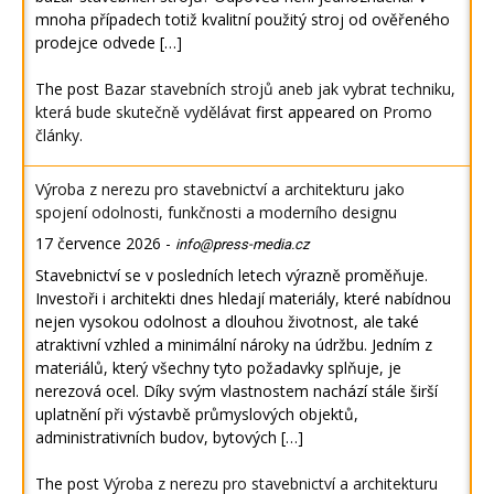
mnoha případech totiž kvalitní použitý stroj od ověřeného
prodejce odvede […]
The post
Bazar stavebních strojů aneb jak vybrat techniku,
která bude skutečně vydělávat
first appeared on
Promo
články
.
Výroba z nerezu pro stavebnictví a architekturu jako
spojení odolnosti, funkčnosti a moderního designu
17 července 2026
-
info@press-media.cz
Stavebnictví se v posledních letech výrazně proměňuje.
Investoři i architekti dnes hledají materiály, které nabídnou
nejen vysokou odolnost a dlouhou životnost, ale také
atraktivní vzhled a minimální nároky na údržbu. Jedním z
materiálů, který všechny tyto požadavky splňuje, je
nerezová ocel. Díky svým vlastnostem nachází stále širší
uplatnění při výstavbě průmyslových objektů,
administrativních budov, bytových […]
The post
Výroba z nerezu pro stavebnictví a architekturu