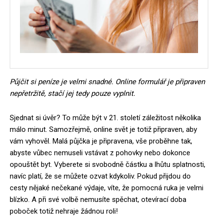
Půjčit si peníze je velmi snadné. Online formulář je připraven
nepřetržitě, stačí jej tedy pouze vyplnit.
Sjednat si úvěr? To může být v 21. století záležitost několika
málo minut. Samozřejmě, online svět je totiž připraven, aby
vám vyhověl. Malá půjčka je připravena, vše proběhne tak,
abyste vůbec nemuseli vstávat z pohovky nebo dokonce
opouštět byt. Vyberete si svobodně částku a lhůtu splatnosti,
navíc platí, že se můžete ozvat kdykoliv. Pokud přijdou do
cesty nějaké nečekané výdaje, víte, že pomocná ruka je velmi
blízko. A při své volbě nemusíte spěchat, otevírací doba
poboček totiž nehraje žádnou roli!