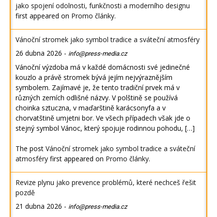
jako spojení odolnosti, funkčnosti a moderního designu
first appeared on
Promo články
.
Vánoční stromek jako symbol tradice a sváteční atmosféry
26 dubna 2026
-
info@press-media.cz
Vánoční výzdoba má v každé domácnosti své jedinečné
kouzlo a právě stromek bývá jejím nejvýraznějším
symbolem. Zajímavé je, že tento tradiční prvek má v
různých zemích odlišné názvy. V polštině se používá
choinka sztuczna, v maďarštině karácsonyfa a v
chorvatštině umjetni bor. Ve všech případech však jde o
stejný symbol Vánoc, který spojuje rodinnou pohodu, […]
The post
Vánoční stromek jako symbol tradice a sváteční
atmosféry
first appeared on
Promo články
.
Revize plynu jako prevence problémů, které nechceš řešit
pozdě
21 dubna 2026
-
info@press-media.cz