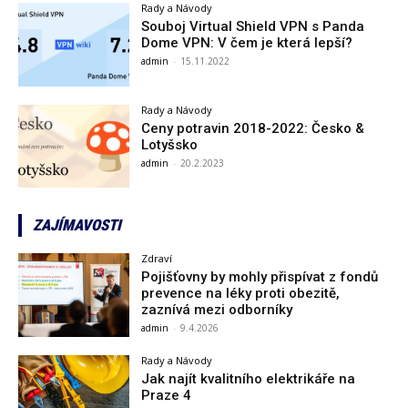
Rady a Návody
Souboj Virtual Shield VPN s Panda
Dome VPN: V čem je která lepší?
admin
-
15.11.2022
Rady a Návody
Ceny potravin 2018-2022: Česko &
Lotyšsko
admin
-
20.2.2023
ZAJÍMAVOSTI
Zdraví
Pojišťovny by mohly přispívat z fondů
prevence na léky proti obezitě,
zaznívá mezi odborníky
admin
-
9.4.2026
Rady a Návody
Jak najít kvalitního elektrikáře na
Praze 4