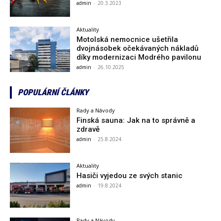
admin
-
20.3.2023
Aktuality
Motolská nemocnice ušetřila
dvojnásobek očekávaných nákladů
díky modernizaci Modrého pavilonu
admin
-
26.10.2025
POPULÁRNÍ ČLÁNKY
Rady a Návody
Finská sauna: Jak na to správně a
zdravě
admin
-
25.8.2024
Aktuality
Hasiči vyjedou ze svých stanic
admin
-
19.8.2024
Rady a Návody