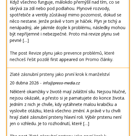
Když všechno funguje, málokdo přemýšlí nad tím, co se
skrývá za zdí nebo pod podlahou. Plynové rozvody,
spotřebiče a ventily zůstávají mimo pozornost, dokud se
něco nestane. Jenže právě v tom je háček. Plyn je tichý a
nenápadný, ale jakmile dojde k problému, následky mohou
být nepříjemné i nebezpečné. Proto má revize plynu své
pevné […]
The post
Revize plynu jako prevence problémů, které
nechceš řešit pozdě
first appeared on
Promo články
.
Zlaté zásnubní prsteny jako první krok k manželství
20 dubna 2026
-
info@press-media.cz
Některé okamžiky v životě mají zvláštní sílu. Nejsou hlučné,
nejsou okázalé, a přesto si je pamatujete do konce života.
Jedním z nich je chvíle, kdy vytáhnete malou krabičku a
vyslovíte otázku, která všechno změní. A právě v tu chvíli
hrají zlaté zásnubní prsteny hlavní roli. Výběr prstenu není
jen o vzhledu. Je to rozhodnutí, které […]