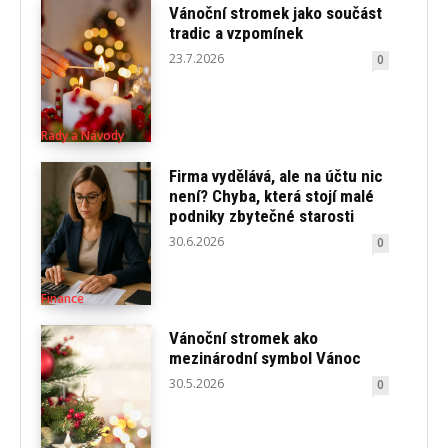
Vánoční stromek jako součást
tradic a vzpomínek
23.7.2026
0
Rady a Návody
Firma vydělává, ale na účtu nic
není? Chyba, která stojí malé
podniky zbytečné starosti
30.6.2026
0
Finance
Vánoční stromek ako
mezinárodní symbol Vánoc
30.5.2026
0