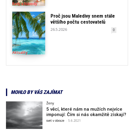
Rady a Návody
Proč jsou Maledivy snem stále
většího počtu cestovatelů
26.5.2026
0
Aktuality
MOHLO BY VÁS ZAJÍMAT
Ženy
5 věcí, které nám na mužích nejvíce
imponují: Čím si nás okamžitě získají?
svet v obraze
-
5.6.2021