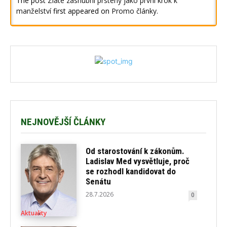
The post
Zlaté zásnubní prsteny jako první krok k
manželství
first appeared on
Promo články
.
NEJNOVĚJŠÍ ČLÁNKY
Od starostování k zákonům.
Ladislav Med vysvětluje, proč
se rozhodl kandidovat do
Senátu
28.7.2026
0
Aktuality