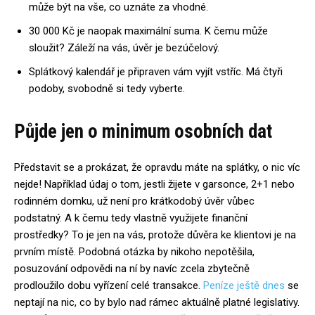
může být na vše, co uznáte za vhodné.
30 000 Kč je naopak maximální suma. K čemu může
sloužit? Záleží na vás, úvěr je bezúčelový.
Splátkový kalendář je připraven vám vyjít vstříc. Má čtyři
podoby, svobodně si tedy vyberte.
Půjde jen o minimum osobních dat
Představit se a prokázat, že opravdu máte na splátky, o nic víc
nejde! Například údaj o tom, jestli žijete v garsonce, 2+1 nebo
rodinném domku, už není pro krátkodobý úvěr vůbec
podstatný. A k čemu tedy vlastně využijete finanční
prostředky? To je jen na vás, protože důvěra ke klientovi je na
prvním místě. Podobná otázka by nikoho nepotěšila,
posuzování odpovědi na ní by navíc zcela zbytečně
prodloužilo dobu vyřízení celé transakce.
Peníze ještě dnes
se
neptají na nic, co by bylo nad rámec aktuálně platné legislativy.