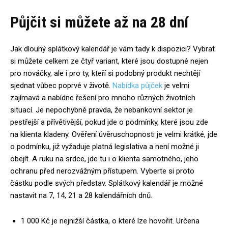
Půjčit si můžete až na 28 dní
Jak dlouhý splátkový kalendář je vám tady k dispozici? Vybrat
si můžete celkem ze čtyř variant, které jsou dostupné nejen
pro nováčky, ale i pro ty, kteří si podobný produkt nechtějí
sjednat vůbec poprvé v životě.
Nabídka půjček
je velmi
zajímavá a nabídne řešení pro mnoho různých životních
situací. Je nepochybně pravda, že nebankovní sektor je
pestřejší a přívětivější, pokud jde o podmínky, které jsou zde
na klienta kladeny. Ověření úvěruschopnosti je velmi krátké, jde
o podmínku, již vyžaduje platná legislativa a není možné ji
obejít. A ruku na srdce, jde tu i o klienta samotného, jeho
ochranu před nerozvážným přístupem. Vyberte si proto
částku podle svých představ. Splátkový kalendář je možné
nastavit na 7, 14, 21 a 28 kalendářních dnů.
1 000 Kč je nejnižší částka, o které lze hovořit. Určena