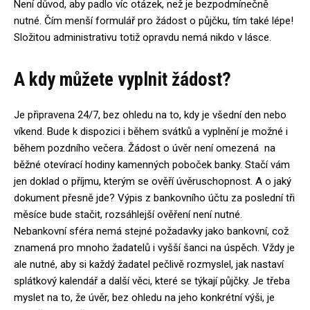
Není důvod, aby padlo víc otázek, než je bezpodmínečně
nutné. Čím menší formulář pro žádost o půjčku, tím také lépe!
Složitou administrativu totiž opravdu nemá nikdo v lásce.
A kdy můžete vyplnit žádost?
Je připravena 24/7, bez ohledu na to, kdy je všední den nebo
víkend. Bude k dispozici i během svátků a vyplnění je možné i
během pozdního večera. Žádost o úvěr není omezená na
běžné otevírací hodiny kamenných poboček banky. Stačí vám
jen doklad o příjmu, kterým se ověří úvěruschopnost. A o jaký
dokument přesně jde? Výpis z bankovního účtu za poslední tři
měsíce bude stačit, rozsáhlejší ověření není nutné.
Nebankovní sféra nemá stejné požadavky jako bankovní, což
znamená pro mnoho žadatelů i vyšší šanci na úspěch. Vždy je
ale nutné, aby si každý žadatel pečlivě rozmyslel, jak nastaví
splátkový kalendář a další věci, které se týkají půjčky. Je třeba
myslet na to, že úvěr, bez ohledu na jeho konkrétní výši, je