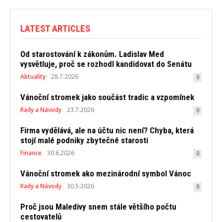
LATEST ARTICLES
Od starostování k zákonům. Ladislav Med
vysvětluje, proč se rozhodl kandidovat do Senátu
Aktuality
28.7.2026
0
Vánoční stromek jako součást tradic a vzpomínek
Rady a Návody
23.7.2026
0
Firma vydělává, ale na účtu nic není? Chyba, která
stojí malé podniky zbytečné starosti
Finance
30.6.2026
0
Vánoční stromek ako mezinárodní symbol Vánoc
Rady a Návody
30.5.2026
0
Proč jsou Maledivy snem stále většího počtu
cestovatelů