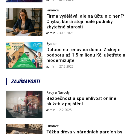
Finance
Firma vydělává, ale na účtu nic není?
Chyba, která stojí malé podniky
zbytečné starosti
admin
-
30.6.2026
Bydlení
Dotace na renovaci domu: Získejte
podporu až 1,5 milionu Kč, ušetřete a
modernizujte
admin
-
27.3.2025
ZAJÍMAVOSTI
Rady a Návody
Bezpečnost a spolehlivost online
služeb v pojištění
admin
-
2.2.2025
Finance
Těžba dřeva v národních parcích by