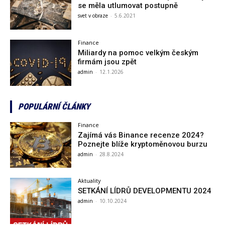
se měla utlumovat postupně
svet v obraze
-
5.6.2021
Finance
Miliardy na pomoc velkým českým
firmám jsou zpět
admin
-
12.1.2026
POPULÁRNÍ ČLÁNKY
Finance
Zajímá vás Binance recenze 2024?
Poznejte blíže kryptoměnovou burzu
admin
-
28.8.2024
Aktuality
SETKÁNÍ LÍDRŮ DEVELOPMENTU 2024
admin
-
10.10.2024