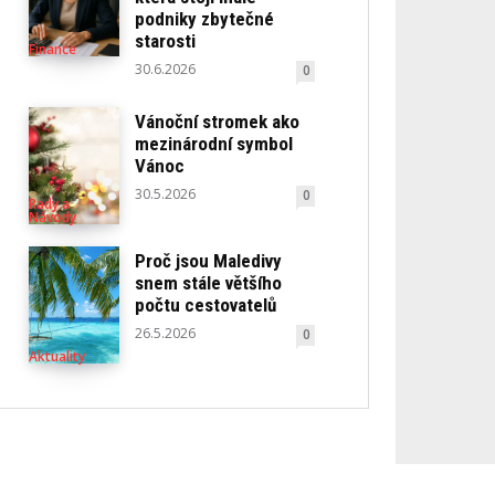
podniky zbytečné
starosti
Finance
30.6.2026
0
Vánoční stromek ako
mezinárodní symbol
Vánoc
30.5.2026
0
Rady a
Návody
Proč jsou Maledivy
snem stále většího
počtu cestovatelů
26.5.2026
0
Aktuality