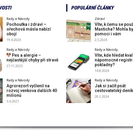
VOSTI
POPULÁRNÍ ČLÁNKY
Rady a Návody
Zdraví
Pochoutka i zdraví –
Víte, k čemu se pou
ořechová másla nabízí
Masticha? Mohla b
obojí
pomoci i vám
19.4.2024
2.5.2024
Rady a Návody
Rady a Návody
Pes a alergie –
Víte, kde hledat kval
nejčastější chyby při stravě
nápomocné registr
pokladny?
27.11.2025
14.8.2024
Rady a Návody
Rady a Návody
Agrorezort vyčlenil na
Jak si začít psát
rozvoj venkova dalších 40
cestovatelský deník
milionů
28.3.2024
5.6.2021