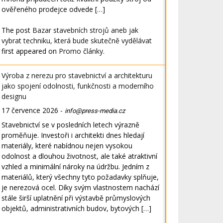
ověřeného prodejce odvede […]
The post
Bazar stavebních strojů aneb jak
vybrat techniku, která bude skutečně vydělávat
first appeared on
Promo články
.
Výroba z nerezu pro stavebnictví a architekturu
jako spojení odolnosti, funkčnosti a moderního
designu
17 července 2026
-
info@press-media.cz
Stavebnictví se v posledních letech výrazně
proměňuje. Investoři i architekti dnes hledají
materiály, které nabídnou nejen vysokou
odolnost a dlouhou životnost, ale také atraktivní
vzhled a minimální nároky na údržbu. Jedním z
materiálů, který všechny tyto požadavky splňuje,
je nerezová ocel. Díky svým vlastnostem nachází
stále širší uplatnění při výstavbě průmyslových
objektů, administrativních budov, bytových […]