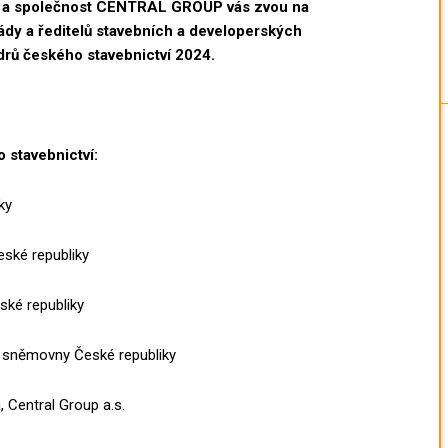
h a společnost CENTRAL GROUP vás zvou na
lády a ředitelů stavebních a developerských
ídrů českého stavebnictví 2024.
 stavebnictví:
ky
eské republiky
eské republiky
 sněmovny České republiky
 Central Group a.s.