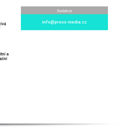
Redakce
info@press-media.cz
žívá
y
itní a
ační