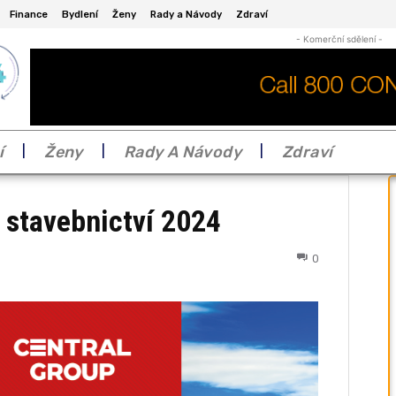
Finance
Bydlení
Ženy
Rady a Návody
Zdraví
- Komerční sdělení -
í
Ženy
Rady A Návody
Zdraví
 stavebnictví 2024
0