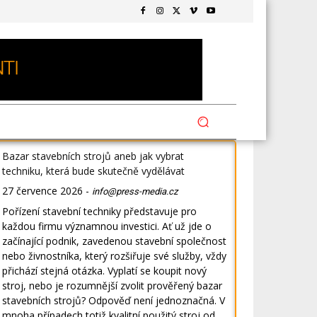
Bazar stavebních strojů aneb jak vybrat
techniku, která bude skutečně vydělávat
27 července 2026
-
info@press-media.cz
Pořízení stavební techniky představuje pro
každou firmu významnou investici. Ať už jde o
začínající podnik, zavedenou stavební společnost
nebo živnostníka, který rozšiřuje své služby, vždy
přichází stejná otázka. Vyplatí se koupit nový
stroj, nebo je rozumnější zvolit prověřený bazar
stavebních strojů? Odpověď není jednoznačná. V
mnoha případech totiž kvalitní použitý stroj od