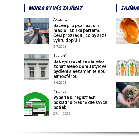
MOHLO BY VÁS ZAJÍMAT
ZAJÍMA
Aktuality
Bazén pro psa, luxusní
máslo i sbírka parfémů.
Češi prozradili, co by si za
výhru dopřáli
8.7.2025
Bydlení
Jak vyčarovat ze starého
zchátralého domu stylové
bydlení s nezaměnitelnou
atmosférou
5.6.2021
Finance
Vyberte si registrační
pokladnu přesně dle svých
potřeb
27.11.2025