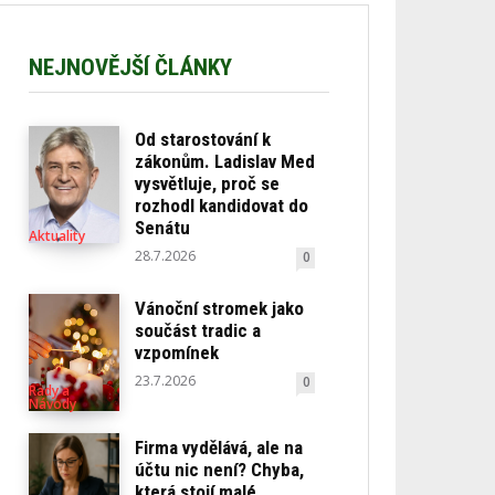
NEJNOVĚJŠÍ ČLÁNKY
Od starostování k
zákonům. Ladislav Med
vysvětluje, proč se
rozhodl kandidovat do
Senátu
Aktuality
28.7.2026
0
Vánoční stromek jako
součást tradic a
vzpomínek
23.7.2026
0
Rady a
Návody
Firma vydělává, ale na
účtu nic není? Chyba,
která stojí malé