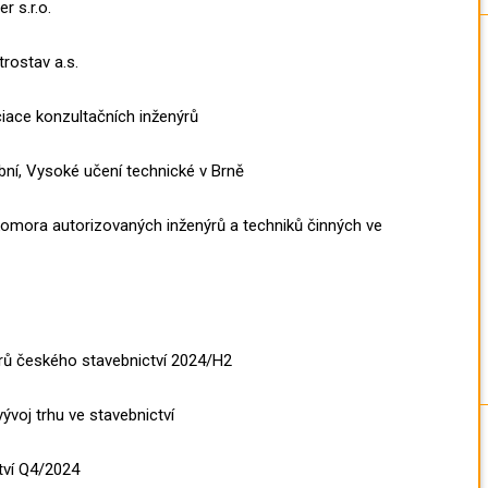
r s.r.o.
trostav a.s.
ciace konzultačních inženýrů
ební, Vysoké učení technické v Brně
komora autorizovaných inženýrů a techniků činných ve
drů českého stavebnictví 2024/H2
ývoj trhu ve stavebnictví
tví Q4/2024