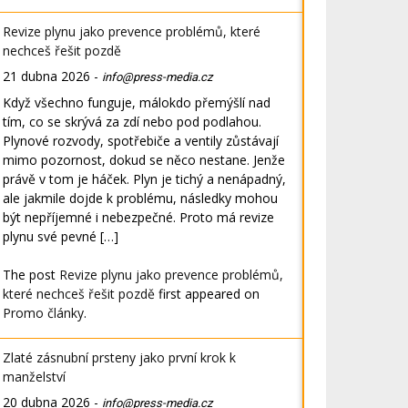
Revize plynu jako prevence problémů, které
nechceš řešit pozdě
21 dubna 2026
-
info@press-media.cz
Když všechno funguje, málokdo přemýšlí nad
tím, co se skrývá za zdí nebo pod podlahou.
Plynové rozvody, spotřebiče a ventily zůstávají
mimo pozornost, dokud se něco nestane. Jenže
právě v tom je háček. Plyn je tichý a nenápadný,
ale jakmile dojde k problému, následky mohou
být nepříjemné i nebezpečné. Proto má revize
plynu své pevné […]
The post
Revize plynu jako prevence problémů,
které nechceš řešit pozdě
first appeared on
Promo články
.
Zlaté zásnubní prsteny jako první krok k
manželství
20 dubna 2026
-
info@press-media.cz