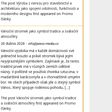
The post
Výroba z nerezu pro stavebnictví a
architekturu jako spojení odolnosti, funkčnosti a
moderního designu
first appeared on
Promo
články
.
Vánoční stromek jako symbol tradice a sváteční
atmosféry
26 dubna 2026
-
info@press-media.cz
Vánoční výzdoba má v každé domácnosti své
jedinečné kouzlo a právě stromek bývá jejím
nejvýraznějším symbolem. Zajímavé je, že tento
tradiční prvek má v různých zemích odlišné
názvy. V polštině se používá choinka sztuczna, v
maďarštině karácsonyfa a v chorvatštině umjetni
bor. Ve všech případech však jde o stejný symbol
Vánoc, který spojuje rodinnou pohodu, […]
The post
Vánoční stromek jako symbol tradice
a sváteční atmosféry
first appeared on
Promo
články
.