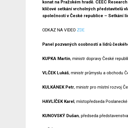
konat na Pražském hradě. CEEC Researc
klíčové setkání vrcholných představitelů v
společností v České republice – Setkání l
ODKAZ NA VIDEO
ZDE
Panel pozvaných osobností a lídrů českého
KUPKA Martin
, ministr dopravy České republi
VLČEK
Lukáš
, ministr průmyslu a obchodu Č
KULKÁNEK
Petr
, ministr pro místní rozvoj Č
HAVLÍČEK
Karel
, místopředseda Poslanecké
KUNOVSKÝ
Dušan
, předseda představenstva,