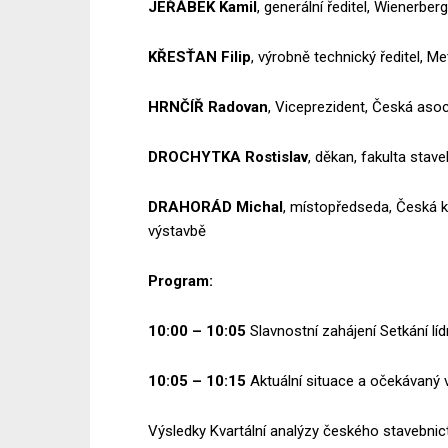
JEŘÁBEK
Kamil
, generální ředitel, Wienerberge
KŘESŤAN
Filip
, výrobně technický ředitel, Me
HRNČÍŘ
Radovan
, Viceprezident, Česká aso
DROCHYTKA
Rostislav
, děkan, fakulta stav
DRAHORÁD
Michal
, místopředseda, Česká 
výstavbě
Program:
10:00 – 10:05
Slavnostní zahájení Setkání lí
10:05 – 10:15
Aktuální situace a očekávaný v
Výsledky Kvartální analýzy českého stavebnic