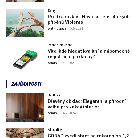
Ženy
Prudká rozkoš. Nová série erotických
příběhů Violents
svet v obraze
-
5.6.2021
Rady a Návody
Víte, kde hledat kvalitní a nápomocné
registrační pokladny?
admin
-
14.8.2024
ZAJÍMAVOSTI
Bydlení
Dřevěný obklad: Elegantní a přírodní
volba pro každý interiér
admin
-
14.7.2024
Aktuality
COBAP zvedl obrat na rekordních 1,2