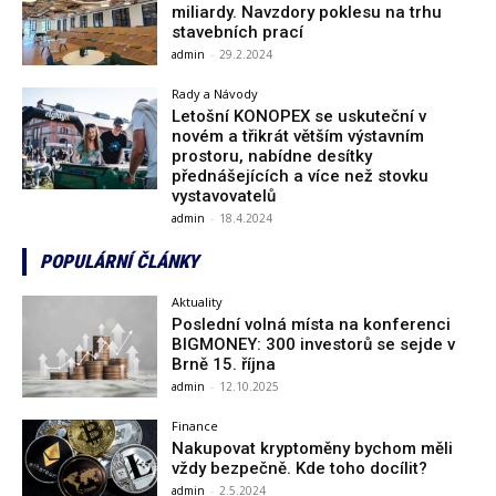
miliardy. Navzdory poklesu na trhu
stavebních prací
admin
-
29.2.2024
Rady a Návody
Letošní KONOPEX se uskuteční v
novém a třikrát větším výstavním
prostoru, nabídne desítky
přednášejících a více než stovku
vystavovatelů
admin
-
18.4.2024
POPULÁRNÍ ČLÁNKY
Aktuality
Poslední volná místa na konferenci
BIGMONEY: 300 investorů se sejde v
Brně 15. října
admin
-
12.10.2025
Finance
Nakupovat kryptoměny bychom měli
vždy bezpečně. Kde toho docílit?
admin
-
2.5.2024