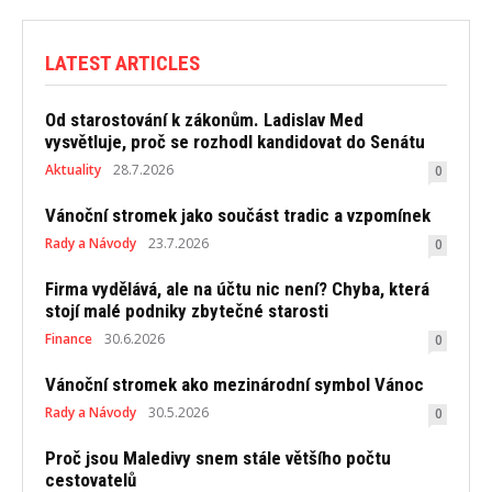
LATEST ARTICLES
Od starostování k zákonům. Ladislav Med
vysvětluje, proč se rozhodl kandidovat do Senátu
Aktuality
28.7.2026
0
Vánoční stromek jako součást tradic a vzpomínek
Rady a Návody
23.7.2026
0
Firma vydělává, ale na účtu nic není? Chyba, která
stojí malé podniky zbytečné starosti
Finance
30.6.2026
0
Vánoční stromek ako mezinárodní symbol Vánoc
Rady a Návody
30.5.2026
0
Proč jsou Maledivy snem stále většího počtu
cestovatelů