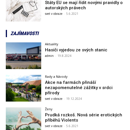
Státy EU se mají řídit novými pravidly o
autorských právech
svet v obraze
-
5.6.2021
ZAJÍMAVOSTI
Aktuality
Hasiči vyjedou ze svých stanic
admin
-
19.8.2024
Rady a Návody
Akce na farmách přináší
nezapomenutelné zážitky v srdci
přírody
svet v obraze
-
19.12.2024
Ženy
Prudká rozkoš. Nová série erotických
příběhů Violents
svet v obraze
-
5.6.2021