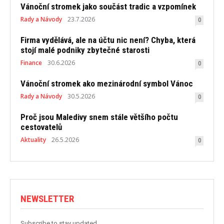
Vánoční stromek jako součást tradic a vzpomínek
Rady a Návody
23.7.2026
0
Firma vydělává, ale na účtu nic není? Chyba, která
stojí malé podniky zbytečné starosti
Finance
30.6.2026
0
Vánoční stromek ako mezinárodní symbol Vánoc
Rady a Návody
30.5.2026
0
Proč jsou Maledivy snem stále většího počtu
cestovatelů
Aktuality
26.5.2026
0
NEWSLETTER
Subscribe to stay updated.