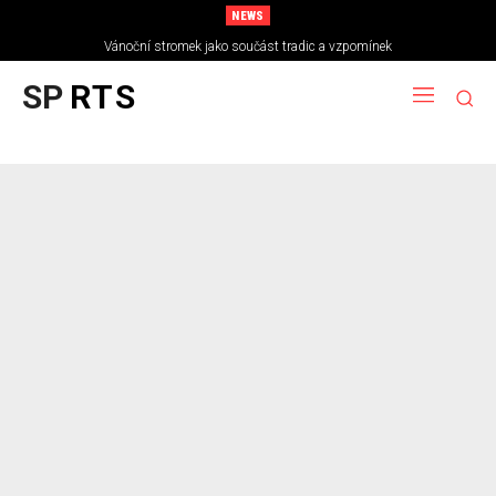
NEWS
Vánoční stromek jako součást tradic a vzpomínek
SP
RTS