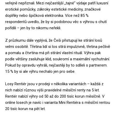
veřejně nepřiznali. Mezi nejčastější „tajné“ výdaje patří luxusní
erotické pomůcky, zákroky estetické medicíny, značkové
doplňky nebo špičková elektronika. Více než 85 %
respondentů uvedlo, že by si podobnou věc s výhrou s chutí
pořídili – jen by to nikomu neřekli.
Z průzkumu dále vyplývá, že Češi přistupují ke stírání losů
velmi osobitě. Třetina lidí si los stírá impulzivně, třetina pečlivě
a pomalu a čtvrtina má při stírání vlastní rituál. Výhra pak
podle většiny zasluhuje klid, soukromí a maximální vychutnání.
Pokud by opravdu vyhráli, nejčastěji by to sdíleli s partnerem.
15 % by si ale výhru nechalo jen pro sebe.
Losy Rentiér jsou v prodeji v několika variantách – každá z
nich nabízí různou výši pravidelné měsíční renty na 5 let.
Rentiér nabízí výhry od 50 až do 200 tisíc korun měsíčně. V
online losech je navíc i varianta Mini Rentiéra s měsíční rentou
20 tisíc korun na pět let.