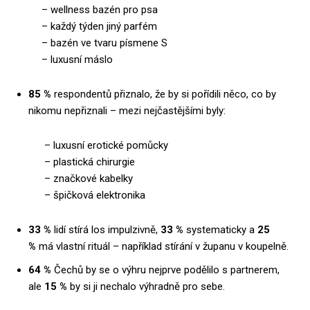
– wellness bazén pro psa
– každý týden jiný parfém
– bazén ve tvaru písmene S
– luxusní máslo
85 %
respondentů přiznalo, že by si pořídili něco, co by
nikomu nepřiznali – mezi nejčastějšími byly:
– luxusní erotické pomůcky
– plastická chirurgie
– značkové kabelky
– špičková elektronika
33 %
lidí stírá los impulzivně,
33 %
systematicky a
25
%
má vlastní rituál – například stírání v županu v koupelně.
64 %
Čechů by se o výhru nejprve podělilo s partnerem,
ale
15 %
by si ji nechalo výhradně pro sebe.