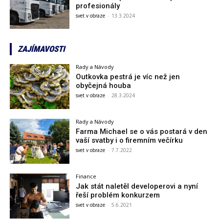
profesionály
svet v obraze
-
13.3.2024
ZAJÍMAVOSTI
Rady a Návody
Outkovka pestrá je víc než jen
obyčejná houba
svet v obraze
-
28.3.2024
Rady a Návody
Farma Michael se o vás postará v den
vaší svatby i o firemním večírku
svet v obraze
-
7.7.2022
Finance
Jak stát naletěl developerovi a nyní
řeší problém konkurzem
svet v obraze
-
5.6.2021