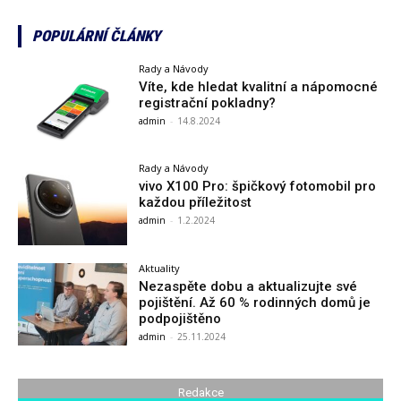
POPULÁRNÍ ČLÁNKY
Rady a Návody
Víte, kde hledat kvalitní a nápomocné
registrační pokladny?
admin
-
14.8.2024
Rady a Návody
vivo X100 Pro: špičkový fotomobil pro
každou příležitost
admin
-
1.2.2024
Aktuality
Nezaspěte dobu a aktualizujte své
pojištění. Až 60 % rodinných domů je
podpojištěno
admin
-
25.11.2024
Redakce