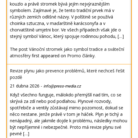
kouzlo a právě stromek bývá jejím nejvýraznějším
symbolem. Zajímavé je, že tento tradiční prvek má v
různých zemích odlišné názvy. V polštině se používá
choinka sztuczna, v maďarštině karácsonyfa a v
chorvatštině umjetni bor. Ve všech případech však jde o
stejný symbol Vánoc, který spojuje rodinnou pohodu, […]
The post
Vánoční stromek jako symbol tradice a sváteční
atmosféry
first appeared on
Promo články
.
Revize plynu jako prevence problémů, které nechceš řešit
pozdě
21 dubna 2026
-
info@press-media.cz
Když všechno funguje, málokdo přemýšlí nad tím, co se
skrývá za zdí nebo pod podlahou. Plynové rozvody,
spotřebiče a ventily zůstávají mimo pozornost, dokud se
něco nestane. Jenže právě v tom je háček. Plyn je tichý a
nenápadný, ale jakmile dojde k problému, následky mohou
být nepříjemné i nebezpečné. Proto má revize plynu své
pevné […]