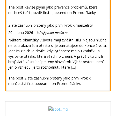
The post
Revize plynu jako prevence problémů, které
nechceš řešit pozdě
first appeared on
Promo články
.
Zlaté zásnubní prsteny jako první krok k manželství
20 dubna 2026
-
info@press-media.cz
Některé okamžiky v životě mají zvláštní sílu. Nejsou hlučné,
nejsou okázalé, a přesto si je pamatujete do konce života.
Jedním z nich je chvíle, kdy vytáhnete malou krabičku a
vyslovíte otázku, která všechno změní. A právě v tu chvíli
hrají zlaté zásnubní prsteny hlavní roli. Výběr prstenu není
jen o vzhledu. Je to rozhodnutí, které […]
The post
Zlaté zásnubní prsteny jako první krok k
manželství
first appeared on
Promo články
.