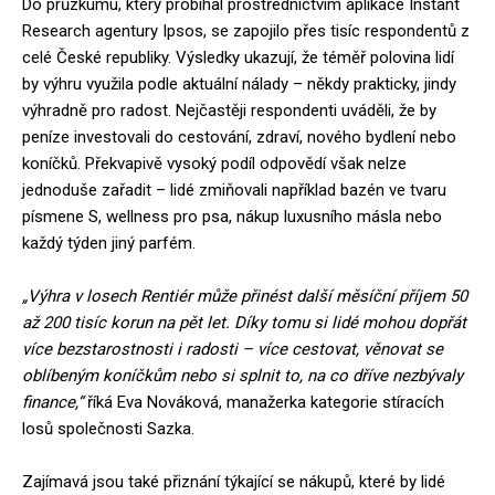
Do průzkumu, který probíhal prostřednictvím aplikace Instant
Research agentury Ipsos, se zapojilo přes tisíc respondentů z
celé České republiky. Výsledky ukazují, že téměř polovina lidí
by výhru využila podle aktuální nálady – někdy prakticky, jindy
výhradně pro radost. Nejčastěji respondenti uváděli, že by
peníze investovali do cestování, zdraví, nového bydlení nebo
koníčků. Překvapivě vysoký podíl odpovědí však nelze
jednoduše zařadit – lidé zmiňovali například bazén ve tvaru
písmene S, wellness pro psa, nákup luxusního másla nebo
každý týden jiný parfém.
„Výhra v losech Rentiér může přinést další měsíční příjem 50
až 200 tisíc korun na pět let. Díky tomu si lidé mohou dopřát
více bezstarostnosti i radosti – více cestovat, věnovat se
oblíbeným koníčkům nebo si splnit to, na co dříve nezbývaly
finance,“
říká Eva Nováková, manažerka kategorie stíracích
losů společnosti Sazka.
Zajímavá jsou také přiznání týkající se nákupů, které by lidé