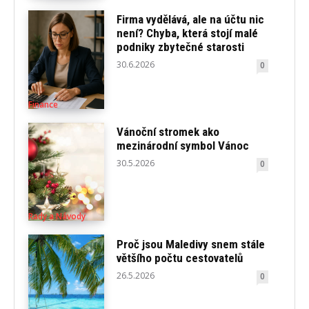
Firma vydělává, ale na účtu nic
není? Chyba, která stojí malé
podniky zbytečné starosti
30.6.2026
0
Finance
Vánoční stromek ako
mezinárodní symbol Vánoc
30.5.2026
0
Rady a Návody
Proč jsou Maledivy snem stále
většího počtu cestovatelů
26.5.2026
0