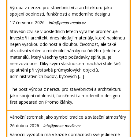
Výroba z nerezu pro stavebnictví a architekturu jako
spojení odolnosti, funkčnosti a moderního designu
17 července 2026
-
info@press-media.cz
Stavebnictví se v posledních letech výrazně proměňuje.
Investoři i architekti dnes hledají materiály, které nabídnou
nejen vysokou odolnost a dlouhou životnost, ale také
atraktivní vzhled a minimální nároky na údržbu. Jedním z
materiálů, který všechny tyto požadavky splňuje, je
nerezová ocel. Díky svým vlastnostem nachází stále širší
uplatnění při výstavbě průmyslových objektů,
administrativních budov, bytových […]
The post
Výroba z nerezu pro stavebnictví a architekturu
jako spojení odolnosti, funkčnosti a moderního designu
first appeared on
Promo články
.
Vánoční stromek jako symbol tradice a sváteční atmosféry
26 dubna 2026
-
info@press-media.cz
Vánoční výzdoba má v každé domácnosti své jedinečné