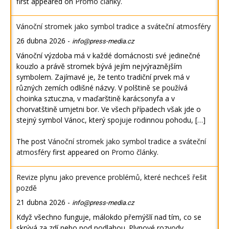
first appeared on
Promo články
.
Vánoční stromek jako symbol tradice a sváteční atmosféry
26 dubna 2026
-
info@press-media.cz
Vánoční výzdoba má v každé domácnosti své jedinečné
kouzlo a právě stromek bývá jejím nejvýraznějším
symbolem. Zajímavé je, že tento tradiční prvek má v
různých zemích odlišné názvy. V polštině se používá
choinka sztuczna, v maďarštině karácsonyfa a v
chorvatštině umjetni bor. Ve všech případech však jde o
stejný symbol Vánoc, který spojuje rodinnou pohodu, […]
The post
Vánoční stromek jako symbol tradice a sváteční
atmosféry
first appeared on
Promo články
.
Revize plynu jako prevence problémů, které nechceš řešit
pozdě
21 dubna 2026
-
info@press-media.cz
Když všechno funguje, málokdo přemýšlí nad tím, co se
skrývá za zdí nebo pod podlahou. Plynové rozvody,