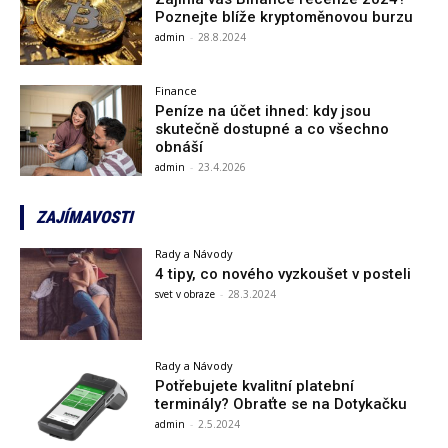
Poznejte blíže kryptoměnovou burzu
admin
-
28.8.2024
Finance
Peníze na účet ihned: kdy jsou
skutečně dostupné a co všechno
obnáší
admin
-
23.4.2026
ZAJÍMAVOSTI
Rady a Návody
4 tipy, co nového vyzkoušet v posteli
svet v obraze
-
28.3.2024
Rady a Návody
Potřebujete kvalitní platební
terminály? Obraťte se na Dotykačku
admin
-
2.5.2024