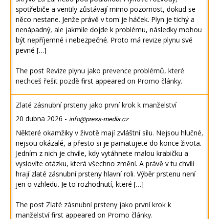
spotřebiče a ventily zůstávají mimo pozornost, dokud se
něco nestane. Jenže právě v tom je háček. Plyn je tichý a
nenápadný, ale jakmile dojde k problému, následky mohou
být nepříjemné i nebezpečné. Proto má revize plynu své
pevné […]
The post
Revize plynu jako prevence problémů, které
nechceš řešit pozdě
first appeared on
Promo články
.
Zlaté zásnubní prsteny jako první krok k manželství
20 dubna 2026
-
info@press-media.cz
Některé okamžiky v životě mají zvláštní sílu. Nejsou hlučné,
nejsou okázalé, a přesto si je pamatujete do konce života.
Jedním z nich je chvíle, kdy vytáhnete malou krabičku a
vyslovíte otázku, která všechno změní. A právě v tu chvíli
hrají zlaté zásnubní prsteny hlavní roli. Výběr prstenu není
jen o vzhledu. Je to rozhodnutí, které […]
The post
Zlaté zásnubní prsteny jako první krok k
manželství
first appeared on
Promo články
.