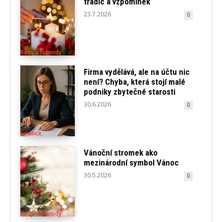
tradic a vzpomínek
23.7.2026
0
Rady a Návody
Firma vydělává, ale na účtu nic
není? Chyba, která stojí malé
podniky zbytečné starosti
30.6.2026
0
Finance
Vánoční stromek ako
mezinárodní symbol Vánoc
30.5.2026
0
Rady a Návody