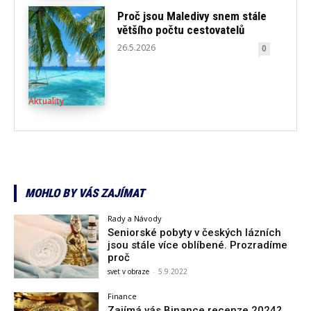
Proč jsou Maledivy snem stále
většího počtu cestovatelů
26.5.2026
0
Aktuality
MOHLO BY VÁS ZAJÍMAT
Rady a Návody
Seniorské pobyty v českých lázních
jsou stále více oblíbené. Prozradíme
proč
svet v obraze
-
5.9.2022
Finance
Zajímá vás Binance recenze 2024?