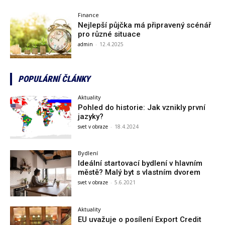
Finance
Nejlepší půjčka má připravený scénář
pro různé situace
admin
-
12.4.2025
POPULÁRNÍ ČLÁNKY
Aktuality
Pohled do historie: Jak vznikly první
jazyky?
svet v obraze
-
18.4.2024
Bydlení
Ideální startovací bydlení v hlavním
městě? Malý byt s vlastním dvorem
svet v obraze
-
5.6.2021
Aktuality
EU uvažuje o posílení Export Credit