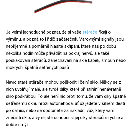
Je velmi jednoduché poznat, že si vaše
stěrače
říkají o
výměnu, a pozná to i řidič začátečník. Varovnými signály jsou
nepříjemné a poměrně hlasité skřípání, které nás po dobu
několika hodin může přivádět na pokraj nervů, ale také
poskakování stěračů, zanechávání na skle kapek, šmouh nebo
mokrých, špatně setřených pásů.
Navíc staré stěrače mohou poškodit i čelní sklo. Někdy se z
nich uvolňují malé, ale tvrdé dílky, které při stírání nenávratně
sklo poškrábou. To ale není nic proti tomu, že vám díky špatně
setřenému oknu hrozí autonehoda, ať už jedete v silném dešti
po dálnici, nebo se dostanete za nákladní vůz, který vám
znečistí sklo, a vy nejste schopni si jej díky stěračům rychle a
dobře umýt.