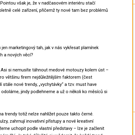
 Pointou však je, že v nadčasovém interiéru stačí
etně celé zařízení, přičemž ty nové tam bez problémů
en marketingový tah, jak v nás vykřesat plamínek
ch a nových věcí?
. Asi si nemusíte táhnout medové motouzy kolem úst –
 pro většinu firem nejdůležitějším faktorem (čest
í stále nové trendy, „vychytávky“ a tzv. must have
 odoláme, jindy podlehneme a už o několi ko měsíců si
na trendy totiž nelze nahlížet pouze takto černé.
mpulzy, zahrnují inovativní přístupy a nové kreativní
me uchopit podle vlastní představy – lze je začlenit