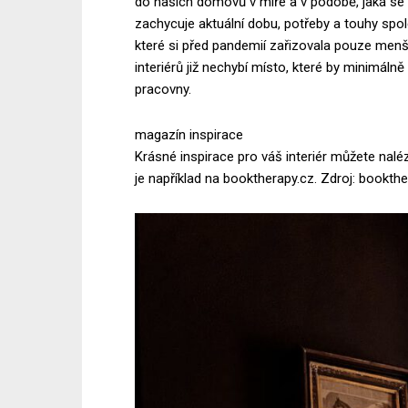
do našich domovů v míře a v podobě, jaká se n
zachycuje aktuální dobu, potřeby a touhy spo
které si před pandemií zařizovala pouze menši
interiérů již nechybí místo, které by minimáln
pracovny.
magazín inspirace
Krásné inspirace pro váš interiér můžete nalé
je například na booktherapy.cz. Zdroj: bookth