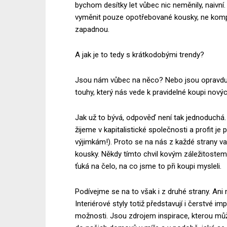
bychom desítky let vůbec nic neměnily, naivní.
vyměnit pouze opotřebované kousky, ne kompl
zapadnou.
A jak je to tedy s krátkodobými trendy?
Jsou nám vůbec na něco? Nebo jsou opravdu j
touhy, který nás vede k pravidelné koupi nový
Jak už to bývá, odpověď není tak jednoduchá
žijeme v kapitalistické společnosti a profit je
výjimkám!). Proto se na nás z každé strany val
kousky. Někdy tímto chvil kovým záležitostem
ťuká na čelo, na co jsme to při koupi mysleli.
Podívejme se na to však i z druhé strany. Ani 
Interiérové ​​styly totiž představují i ​​čerstvé i
možnosti. Jsou zdrojem inspirace, kterou může