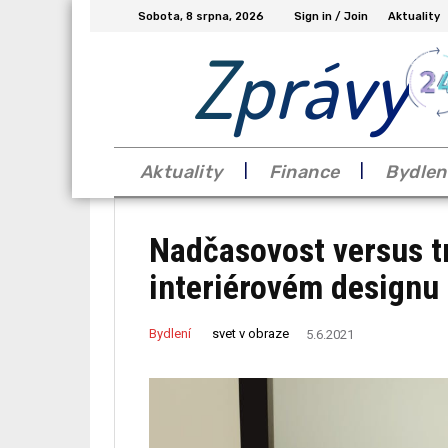
Sobota, 8 srpna, 2026
Sign in / Join
Aktuality
Zprávy
Aktuality
Finance
Bydlen
Nadčasovost versus t
interiérovém designu
svet v obraze
Bydlení
5.6.2021