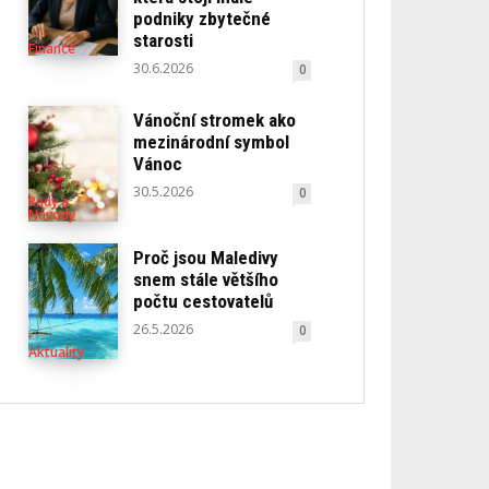
podniky zbytečné
starosti
Finance
30.6.2026
0
Vánoční stromek ako
mezinárodní symbol
Vánoc
30.5.2026
0
Rady a
Návody
Proč jsou Maledivy
snem stále většího
počtu cestovatelů
26.5.2026
0
Aktuality