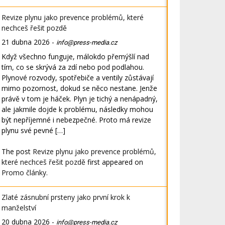
Revize plynu jako prevence problémů, které
nechceš řešit pozdě
21 dubna 2026
-
info@press-media.cz
Když všechno funguje, málokdo přemýšlí nad
tím, co se skrývá za zdí nebo pod podlahou.
Plynové rozvody, spotřebiče a ventily zůstávají
mimo pozornost, dokud se něco nestane. Jenže
právě v tom je háček. Plyn je tichý a nenápadný,
ale jakmile dojde k problému, následky mohou
být nepříjemné i nebezpečné. Proto má revize
plynu své pevné […]
The post
Revize plynu jako prevence problémů,
které nechceš řešit pozdě
first appeared on
Promo články
.
Zlaté zásnubní prsteny jako první krok k
manželství
20 dubna 2026
-
info@press-media.cz