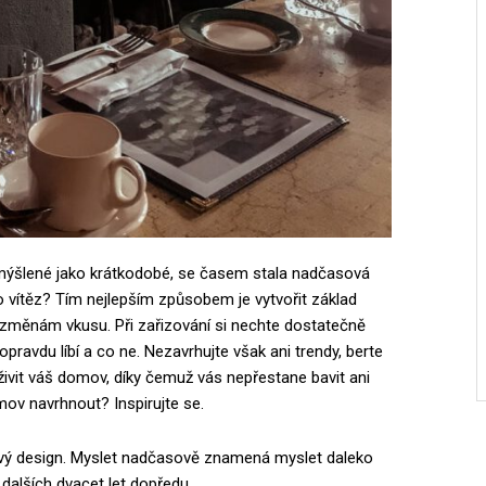
mýšlené jako krátkodobé, se časem stala nadčasová
ko vítěz? Tím nejlepším způsobem je vytvořit základ
a změnám vkusu. Při zařizování si nechte dostatečně
pravdu líbí a co ne. Nezavrhujte však ani trendy, berte
živit váš domov, díky čemuž vás nepřestane bavit ani
mov navrhnout? Inspirujte se.
ový design. Myslet nadčasově znamená myslet daleko
 dalších dvacet let dopředu.