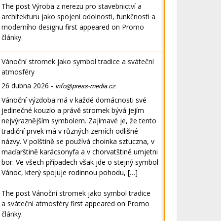
The post
Výroba z nerezu pro stavebnictví a
architekturu jako spojení odolnosti, funkčnosti a
moderního designu
first appeared on
Promo
články
.
Vánoční stromek jako symbol tradice a sváteční
atmosféry
26 dubna 2026
-
info@press-media.cz
Vánoční výzdoba má v každé domácnosti své
jedinečné kouzlo a právě stromek bývá jejím
nejvýraznějším symbolem. Zajímavé je, že tento
tradiční prvek má v různých zemích odlišné
názvy. V polštině se používá choinka sztuczna, v
maďarštině karácsonyfa a v chorvatštině umjetni
bor. Ve všech případech však jde o stejný symbol
Vánoc, který spojuje rodinnou pohodu, […]
The post
Vánoční stromek jako symbol tradice
a sváteční atmosféry
first appeared on
Promo
články
.