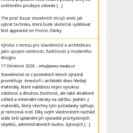
ověřeného prodejce odvede […]
The post
Bazar stavebních strojů aneb jak
vybrat techniku, která bude skutečně vydělávat
first appeared on
Promo články
.
Výroba z nerezu pro stavebnictví a architekturu
jako spojení odolnosti, funkčnosti a moderního
designu
17 července 2026
-
info@press-media.cz
Stavebnictví se v posledních letech výrazně
proměňuje. Investoři i architekti dnes hledají
materiály, které nabídnou nejen vysokou
odolnost a dlouhou životnost, ale také atraktivní
vzhled a minimální nároky na údržbu. Jedním z
materiálů, který všechny tyto požadavky splňuje,
je nerezová ocel. Díky svým vlastnostem nachází
stále širší uplatnění při výstavbě průmyslových
objektů, administrativních budov, bytových […]