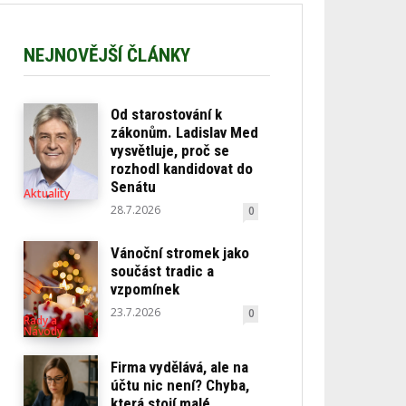
NEJNOVĚJŠÍ ČLÁNKY
Od starostování k
zákonům. Ladislav Med
vysvětluje, proč se
rozhodl kandidovat do
Senátu
Aktuality
28.7.2026
0
Vánoční stromek jako
součást tradic a
vzpomínek
23.7.2026
0
Rady a
Návody
Firma vydělává, ale na
účtu nic není? Chyba,
která stojí malé