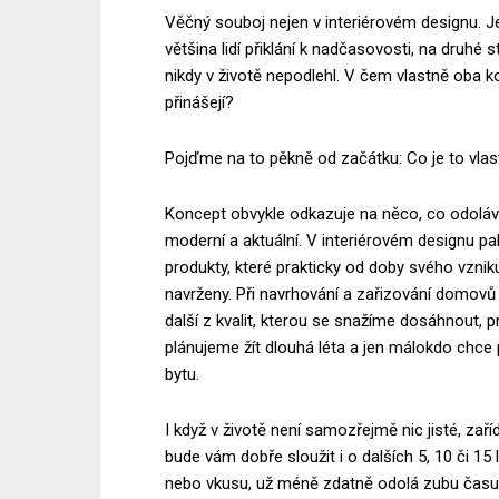
Věčný souboj nejen v interiérovém designu. Je 
většina lidí přiklání k nadčasovosti, na druhé
nikdy v životě nepodlehl. V čem vlastně oba 
přinášejí?
Pojďme na to pěkně od začátku: Co je to vla
Koncept obvykle odkazuje na něco, co odolá
moderní a aktuální. V interiérovém designu p
produkty, které prakticky od doby svého vznik
navrženy. Při navrhování a zařizování domovů 
další z kvalit, kterou se snažíme dosáhnout
plánujeme žít dlouhá léta a jen málokdo chce
bytu.
I když v životě není samozřejmě nic jisté, zař
bude vám dobře sloužit i o dalších 5, 10 či 1
nebo vkusu, už méně zdatně odolá zubu času 