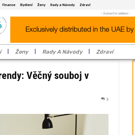
Finance
Bydlení
Ženy
Rady a Návody
Zdraví
- Komerční sdělení -
í
Ženy
Rady A Návody
Zdraví
rendy: Věčný souboj v
3