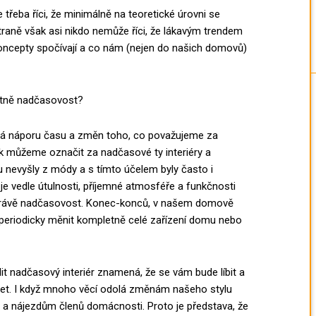
třeba říci, že minimálně na teoretické úrovni se
 straně však asi nikdo nemůže říci, že lákavým trendem
koncepty spočívají a co nám (nejen do našich domovů)
stně nadčasovost?
vá náporu času a změn toho, co považujeme za
ak můžeme označit za nadčasové ty interiéry a
u nevyšly z módy a s tímto účelem byly často i
je vedle útulnosti, příjemné atmosféře a funkčnosti
, právě nadčasovost. Konec-konců, v našem domově
 periodicky měnit kompletně celé zařízení domu nebo
ídit nadčasový interiér znamená, že se vám bude líbit a
5 let. I když mnoho věcí odolá změnám našeho stylu
a nájezdům členů domácnosti. Proto je představa, že