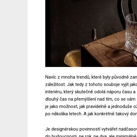
Navíc z mnoha trendů, které byly původně za
záležitost. Jak tedy z tohoto souboje vyjít ja
interiéru, který skutečně odolá náporu času 
dlouhý čas na přemýšlení nad tím, co se vám o
je jako možnost, jak pravidelně a jednoduše o
po několika letech. A jak konkrétně takový do
Je designérskou povinností vytvářet nadčas
do budoucnosti, ne rok, ne dva, ale minimálně