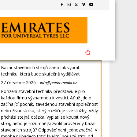
Bazar stavebních strojů aneb jak vybrat
techniku, která bude skutečně vydělávat
27 července 2026
-
info@press-media.cz
Pořízení stavební techniky představuje pro
každou firmu významnou investici. Ať už jde o
začínající podnik, zavedenou stavební společnost
nebo živnostníka, který rozšiřuje své služby, vždy
přichází stejná otázka. Vyplatí se koupit nový
stroj, nebo je rozumnější zvolit prověřený bazar
stavebních strojů? Odpověď není jednoznačná. V
mnoha případech totiž kvalitní použitý stroj od