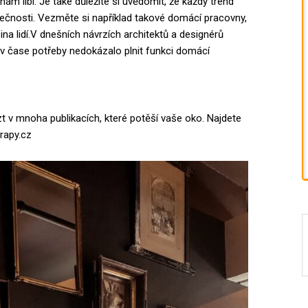
ám líbí. Je také důležité si uvědomit, že každý trend
lečnosti. Vezměte si například takové domácí pracovny,
na lidí.V dnešních návrzích architektů a designérů
ě v čase potřeby nedokázalo plnit funkci domácí
zt v mnoha publikacích, které potěší vaše oko. Najdete
erapy.cz