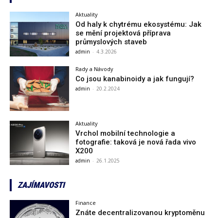
Aktuality
Od haly k chytrému ekosystému: Jak
se mění projektová příprava
průmyslových staveb
admin
-
4.3.2026
Rady a Návody
Co jsou kanabinoidy a jak fungují?
admin
-
20.2.2024
Aktuality
Vrchol mobilní technologie a
fotografie: taková je nová řada vivo
X200
admin
-
26.1.2025
ZAJÍMAVOSTI
Finance
Znáte decentralizovanou kryptoměnu