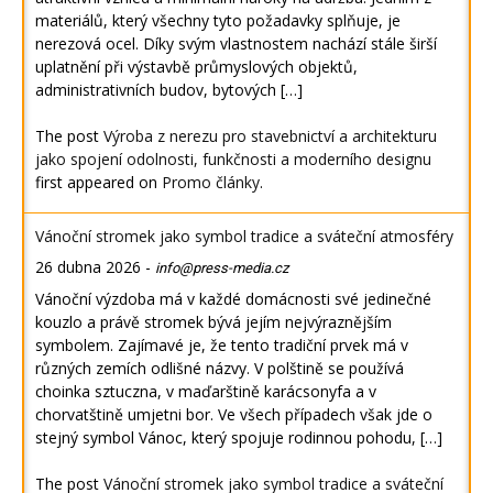
materiálů, který všechny tyto požadavky splňuje, je
nerezová ocel. Díky svým vlastnostem nachází stále širší
uplatnění při výstavbě průmyslových objektů,
administrativních budov, bytových […]
The post
Výroba z nerezu pro stavebnictví a architekturu
jako spojení odolnosti, funkčnosti a moderního designu
first appeared on
Promo články
.
Vánoční stromek jako symbol tradice a sváteční atmosféry
26 dubna 2026
-
info@press-media.cz
Vánoční výzdoba má v každé domácnosti své jedinečné
kouzlo a právě stromek bývá jejím nejvýraznějším
symbolem. Zajímavé je, že tento tradiční prvek má v
různých zemích odlišné názvy. V polštině se používá
choinka sztuczna, v maďarštině karácsonyfa a v
chorvatštině umjetni bor. Ve všech případech však jde o
stejný symbol Vánoc, který spojuje rodinnou pohodu, […]
The post
Vánoční stromek jako symbol tradice a sváteční