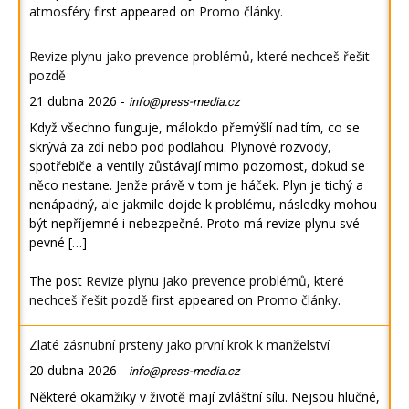
atmosféry
first appeared on
Promo články
.
Revize plynu jako prevence problémů, které nechceš řešit
pozdě
21 dubna 2026
-
info@press-media.cz
Když všechno funguje, málokdo přemýšlí nad tím, co se
skrývá za zdí nebo pod podlahou. Plynové rozvody,
spotřebiče a ventily zůstávají mimo pozornost, dokud se
něco nestane. Jenže právě v tom je háček. Plyn je tichý a
nenápadný, ale jakmile dojde k problému, následky mohou
být nepříjemné i nebezpečné. Proto má revize plynu své
pevné […]
The post
Revize plynu jako prevence problémů, které
nechceš řešit pozdě
first appeared on
Promo články
.
Zlaté zásnubní prsteny jako první krok k manželství
20 dubna 2026
-
info@press-media.cz
Některé okamžiky v životě mají zvláštní sílu. Nejsou hlučné,