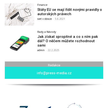
Finance
Státy EU se mají řídit novými pravidly o
autorských právech
svet v obraze
-
5.6.2021
Rady a Návody
Jak získat spropitné a co s ním pak
dál? O něčem můžete rozhodnout
sami
admin
-
22.2.2025
Redakce
info@press-media.cz