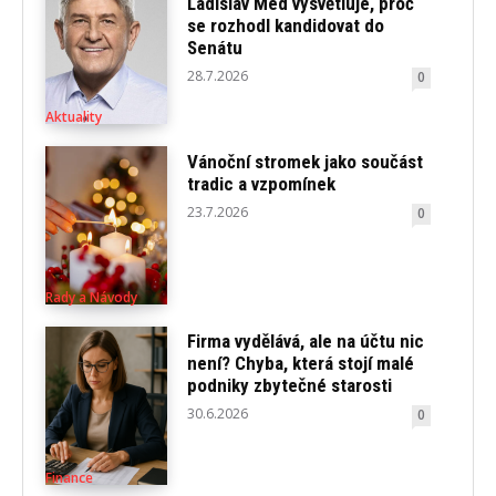
Ladislav Med vysvětluje, proč
se rozhodl kandidovat do
Senátu
28.7.2026
0
Aktuality
Vánoční stromek jako součást
tradic a vzpomínek
23.7.2026
0
Rady a Návody
Firma vydělává, ale na účtu nic
není? Chyba, která stojí malé
podniky zbytečné starosti
30.6.2026
0
Finance