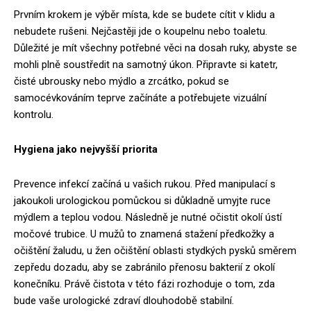
Prvním krokem je výběr místa, kde se budete cítit v klidu a
nebudete rušeni. Nejčastěji jde o koupelnu nebo toaletu.
Důležité je mít všechny potřebné věci na dosah ruky, abyste se
mohli plně soustředit na samotný úkon. Připravte si katetr,
čisté ubrousky nebo mýdlo a zrcátko, pokud se
samocévkováním teprve začínáte a potřebujete vizuální
kontrolu.
Hygiena jako nejvyšší priorita
Prevence infekcí začíná u vašich rukou. Před manipulací s
jakoukoli urologickou pomůckou si důkladně umyjte ruce
mýdlem a teplou vodou. Následně je nutné očistit okolí ústí
močové trubice. U mužů to znamená stažení předkožky a
očištění žaludu, u žen očištění oblasti stydkých pysků směrem
zepředu dozadu, aby se zabránilo přenosu bakterií z okolí
konečníku. Právě čistota v této fázi rozhoduje o tom, zda
bude vaše urologické zdraví dlouhodobě stabilní.