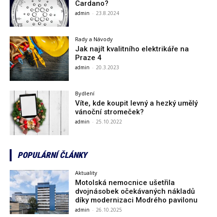
Cardano?
admin
-
23.8.2024
Rady a Návody
Jak najít kvalitního elektrikáře na
Praze 4
admin
-
20.3.2023
Bydlení
Víte, kde koupit levný a hezký umělý
vánoční stromeček?
admin
-
25.10.2022
POPULÁRNÍ ČLÁNKY
Aktuality
Motolská nemocnice ušetřila
dvojnásobek očekávaných nákladů
díky modernizaci Modrého pavilonu
admin
-
26.10.2025