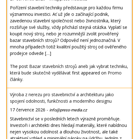
Pořízení stavební techniky představuje pro každou firmu
významnou investici. Ať už jde o začínající podnik,
zavedenou stavební společnost nebo živnostníka, který
rozšiřuje své služby, vždy přichází stejná otázka. Vyplatí se
koupit nový stroj, nebo je rozumnější zvolit prověřený
bazar stavebních strojů? Odpověď není jednoznačná. V
mnoha případech totiž kvalitní použitý stroj od ověřeného
prodejce odvede […]
The post
Bazar stavebních strojů aneb jak vybrat techniku,
která bude skutečně vydělávat
first appeared on
Promo
články
.
Výroba z nerezu pro stavebnictví a architekturu jako
spojení odolnosti, funkčnosti a moderního designu
17 července 2026
-
info@press-media.cz
Stavebnictví se v posledních letech výrazně proměňuje.
Investoři i architekti dnes hledají materiály, které nabídnou
nejen vysokou odolnost a dlouhou životnost, ale také
atraktivní vzhled a minimální nároky na údržbu. Jedním z