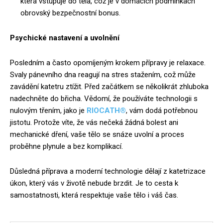
která vstupuje do těla, což je v domácích podmínkách
obrovský bezpečnostní bonus.
Psychické nastavení a uvolnění
Posledním a často opomíjeným krokem přípravy je relaxace.
Svaly pánevního dna reagují na stres stažením, což může
zavádění katetru ztížit. Před začátkem se několikrát zhluboka
nadechněte do břicha. Vědomí, že používáte technologii s
nulovým třením, jako je
RIOCATH®
, vám dodá potřebnou
jistotu. Protože víte, že vás nečeká žádná bolest ani
mechanické dření, vaše tělo se snáze uvolní a proces
proběhne plynule a bez komplikací.
Důsledná příprava a moderní technologie dělají z katetrizace
úkon, který vás v životě nebude brzdit. Je to cesta k
samostatnosti, která respektuje vaše tělo i váš čas.